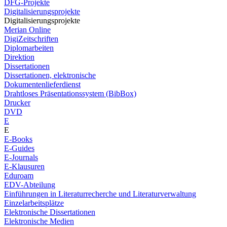
DFG-Projekte
Digitalisierungsprojekte
Digitalisierungsprojekte
Merian Online
DigiZeitschriften
Diplomarbeiten
Direktion
Dissertationen
Dissertationen, elektronische
Dokumentenlieferdienst
Drahtloses Präsentationssystem (BibBox)
Drucker
DVD
E
E
E-Books
E-Guides
E-Journals
E-Klausuren
Eduroam
EDV-Abteilung
Einführungen in Literaturrecherche und Literaturverwaltung
Einzelarbeitsplätze
Elektronische Dissertationen
Elektronische Medien