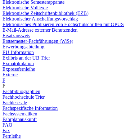
Elektronische Semesterapparate
Elektronische Volltexte
Elektronische Zeitschriftenbibliothek (EZB)
Elektronischer Anschaffungsvorschlag
Elektronisches Publizieren von Hochschulschriften mit OPUS
E-Mail-Adresse externer Benutzenden
Ersatzausweis
Erstsemester-Fachführungen (WiSe)
Erwerbungsabteilung
EU-Information
Exlibris an der UB Trier
Exmatrikulation
Expressfernleihe
Externe
F
F
Fachbibliographien
Fachhochschule Trier
Fachlesesäle
Fachspezifische Information
Fachsystematiken
Fahrplanauskunft
FAQ
Fax
Fernleihe