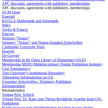
APC discounts, agreements with publishers, memberships
APC discounts, agreements with publishers, memberships
ACM Open
Emerald
KOALA Mathematik und Informatik
Wiley
Taylor & Francis
Elsevier
Springer "Nature"
Springer: "Nature" und Nature-branded-Zeitschriften
Cambridge University Press
Hogrefe
De Gruyter
Membership in the Open Library of Humanities (OLH)
Membership MDPI (Multidisciplinary Digital Publishing Institute)
Cost Transparency
Trier University’s Institutional Repository
Allgemeine Informationen zu OA
Unseriöse Zeitschriften / Predatory Publishers
Infomaterialien
Infomaterialien
Vortrag Prof. Schöch
Vortrag Prof. Dr. Raue zum Thema Rechtliche Aspekte beim OA-
Publizieren
Publikationsort zum Veröffentlichen im Open Access finden