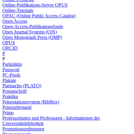
Online-Publikations-Server OPUS
Online-Tutorials
OPAC (Online Public Access Catalog)
Open Access
Open-Access-Publikationsfonds
Open Journal Systems (OJS)
Open Monograph Press (OMP)
OPUS
ORCID
P
P
Parkplätze
Passwort
PC-Pools
Plakate
Platztacho (PLATO)
Postanschrift
Praktika
Präsentationssystem (BibBox)
Präsenzbestand
Primo
Professorinnen und Professoren - Informationen der
Universitätsbibliothek
Promotionsordnungen