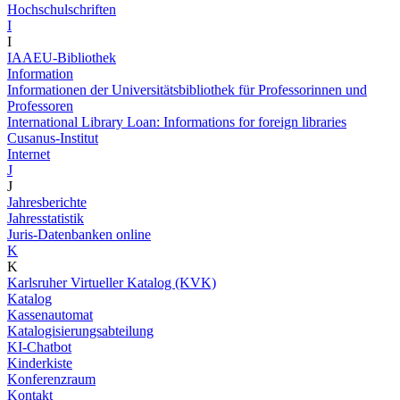
Hochschulschriften
I
I
IAAEU-Bibliothek
Information
Informationen der Universitätsbibliothek für Professorinnen und
Professoren
International Library Loan: Informations for foreign libraries
Cusanus-Institut
Internet
J
J
Jahresberichte
Jahresstatistik
Juris-Datenbanken online
K
K
Karlsruher Virtueller Katalog (KVK)
Katalog
Kassenautomat
Katalogisierungsabteilung
KI-Chatbot
Kinderkiste
Konferenzraum
Kontakt