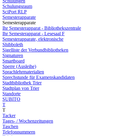
Schulungen
Schulungsraum
SciPort RLP
Semesterapparate
Semesterapparate
Ihr Semesterapparat - Bibliothekszentrale
Ihr Semesterapparat - Lesesaal F
Semesterapparate, elektronische
Shibboleth
Sigelliste der Verbundbibliotheken
Signaturen
Smartboard
Sperre (Ausleihe)
Sprachlehrmaterialien
Sprechstunde für Examenskandidaten
Stadtbibliothek Trier
Stadtplan von Trier
Standorte
SUBITO
T
T
Tacker
Tages- / Wochenzeitungen
Taschen
Telefonnummern