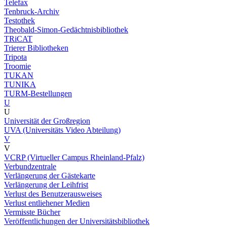
Telefax
Tenbruck-Archiv
Testothek
Theobald-Simon-Gedächtnisbibliothek
TRiCAT
Trierer Bibliotheken
Tripota
Troomie
TUKAN
TUNIKA
TURM-Bestellungen
U
U
Universität der Großregion
UVA (Universitäts Video Abteilung)
V
V
VCRP (Virtueller Campus Rheinland-Pfalz)
Verbundzentrale
Verlängerung der Gästekarte
Verlängerung der Leihfrist
Verlust des Benutzerausweises
Verlust entliehener Medien
Vermisste Bücher
Veröffentlichungen der Universitätsbibliothek