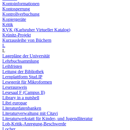
Kontoinformationen
Kontosperrung
Kontrollverbuchung
Kopiergeräte
Kritik
KVK (Karlsruher Virtueller Katalog)
Krünitz-Projekt
Kurzausleihe von Büchern
L
L
Lagepläne der Universität
Lehrbuchsammlung
Leihfristen
Leitung der Bibliothek
Lernplattform Stud.IP
Lesegerät für Mikroformen
Leserausweis
Lesesaal F (Campus II)
Library in a nutshell
Libri europae
Literaturdatenbanken
Literaturverwaltung mit Citavi
Literaturwerkstatt für Kinder- und Jugendliteratur
Lob-Kritik-Anregung-Beschwerde
Locher