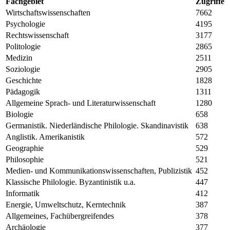
Fachgebiet
Zugriffe
Wirtschaftswissenschaften
7662
Psychologie
4195
Rechtswissenschaft
3177
Politologie
2865
Medizin
2511
Soziologie
2905
Geschichte
1828
Pädagogik
1311
Allgemeine Sprach- und Literaturwissenschaft
1280
Biologie
658
Germanistik. Niederländische Philologie. Skandinavistik
638
Anglistik. Amerikanistik
572
Geographie
529
Philosophie
521
Medien- und Kommunikationswissenschaften, Publizistik
452
Klassische Philologie. Byzantinistik u.a.
447
Informatik
412
Energie, Umweltschutz, Kerntechnik
387
Allgemeines, Fachübergreifendes
378
Archäologie
377