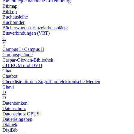
Bibliothèque nationale Luxembourg
Bibmap
BibTop
Buchausleihe
Buchbinder
Bücherwagen / Einzelarbeitsplätze
Busverbindungen (VRT)
C
C
Campus I / Campus II
Campusgelände
Caspar-Olevian-Bibliothek
CD-ROM und DVD
Chat
Chatbot
Checkliste für den Zugriff auf elektronische Medien
Citavi
D
D
Datenbanken
Datenschutz
Datenschutz OPUS
Dauerleihgaben
Diathek
DigiBib