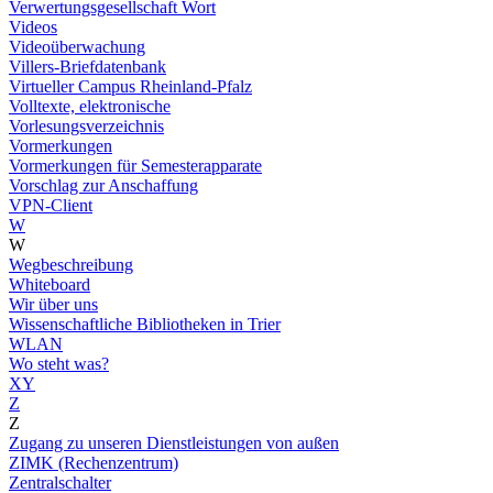
Verwertungsgesellschaft Wort
Videos
Videoüberwachung
Villers-Briefdatenbank
Virtueller Campus Rheinland-Pfalz
Volltexte, elektronische
Vorlesungsverzeichnis
Vormerkungen
Vormerkungen für Semesterapparate
Vorschlag zur Anschaffung
VPN-Client
W
W
Wegbeschreibung
Whiteboard
Wir über uns
Wissenschaftliche Bibliotheken in Trier
WLAN
Wo steht was?
XY
Z
Z
Zugang zu unseren Dienstleistungen von außen
ZIMK (Rechenzentrum)
Zentralschalter