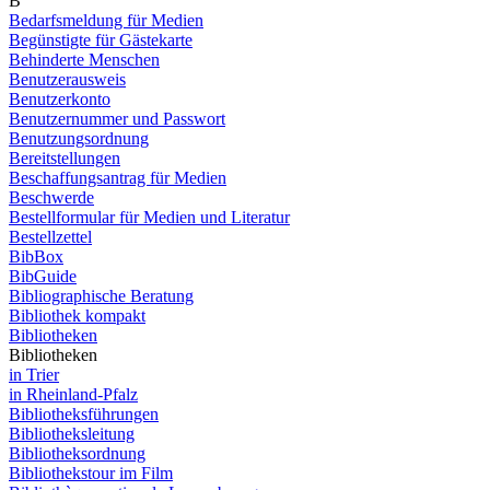
B
Bedarfsmeldung für Medien
Begünstigte für Gästekarte
Behinderte Menschen
Benutzerausweis
Benutzerkonto
Benutzernummer und Passwort
Benutzungsordnung
Bereitstellungen
Beschaffungsantrag für Medien
Beschwerde
Bestellformular für Medien und Literatur
Bestellzettel
BibBox
BibGuide
Bibliographische Beratung
Bibliothek kompakt
Bibliotheken
Bibliotheken
in Trier
in Rheinland-Pfalz
Bibliotheksführungen
Bibliotheksleitung
Bibliotheksordnung
Bibliothekstour im Film