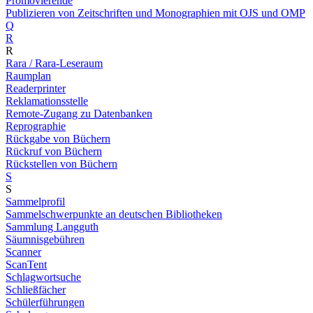
Promovierende
Publizieren von Zeitschriften und Monographien mit OJS und OMP
Q
R
R
Rara / Rara-Leseraum
Raumplan
Readerprinter
Reklamationsstelle
Remote-Zugang zu Datenbanken
Reprographie
Rückgabe von Büchern
Rückruf von Büchern
Rückstellen von Büchern
S
S
Sammelprofil
Sammelschwerpunkte an deutschen Bibliotheken
Sammlung Langguth
Säumnisgebühren
Scanner
ScanTent
Schlagwortsuche
Schließfächer
Schülerführungen