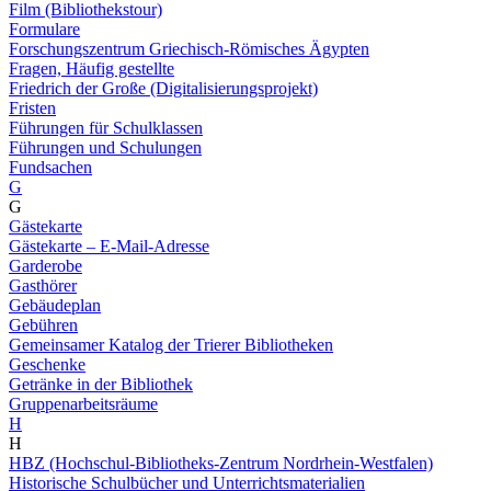
Film (Bibliothekstour)
Formulare
Forschungszentrum Griechisch-Römisches Ägypten
Fragen, Häufig gestellte
Friedrich der Große (Digitalisierungsprojekt)
Fristen
Führungen für Schulklassen
Führungen und Schulungen
Fundsachen
G
G
Gästekarte
Gästekarte – E-Mail-Adresse
Garderobe
Gasthörer
Gebäudeplan
Gebühren
Gemeinsamer Katalog der Trierer Bibliotheken
Geschenke
Getränke in der Bibliothek
Gruppenarbeitsräume
H
H
HBZ (Hochschul-Bibliotheks-Zentrum Nordrhein-Westfalen)
Historische Schulbücher und Unterrichtsmaterialien