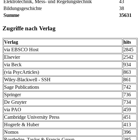
Elektrotechnik, Mess- und Regelungstechnik
43
Bildungsgeschichte
38
Summe
35631
Zugriffe nach Verlag
Verlag
hits
via EBSCO Host
2845
Elsevier
2542
via Beck
934
(via PsycArticles)
863
Wiley-Blackwell - SSH
861
Sage Publications
742
Springer
736
De Gruyter
734
via PAO
459
Cambridge University Press
451
Hogrefe & Huber
413
Nomos
396
Routledge, Taylor & Francis Group
385