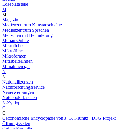
Loseblattstelle
M
M
Magazin
Medienzentrum Kunstgeschichte
Medienzentrum Sprachen
Menschen mit Behinderung
Merian Online
Mikrofiches
Mikrofilme
Mikroformen
MitarbeiterInnen
Mitnahmeregal
N
N
Nationallizenzen
Nachforschungsservice
Neuerwerbungen
Notebook-Taschen
N-Zyklop
O
O
Oeconomische Encyclopädie von J. G. Krünitz - DFG-Projekt
Öffnungszeiten
Online-Fernleihe