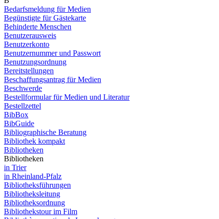
B
Bedarfsmeldung für Medien
Begünstigte für Gästekarte
Behinderte Menschen
Benutzerausweis
Benutzerkonto
Benutzernummer und Passwort
Benutzungsordnung
Bereitstellungen
Beschaffungsantrag für Medien
Beschwerde
Bestellformular für Medien und Literatur
Bestellzettel
BibBox
BibGuide
Bibliographische Beratung
Bibliothek kompakt
Bibliotheken
Bibliotheken
in Trier
in Rheinland-Pfalz
Bibliotheksführungen
Bibliotheksleitung
Bibliotheksordnung
Bibliothekstour im Film