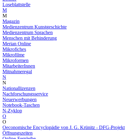
Loseblattstelle
M
M
Magazin
Medienzentrum Kunstgeschichte
Medienzentrum Sprachen
Menschen mit Behinderung
Merian Online
Mikrofiches
Mikrofilme
Mikroformen
MitarbeiterInnen
Mitnahmeregal
N
N
Nationallizenzen
Nachforschungsservice
Neuerwerbungen
Notebook-Taschen
N-Zyklop
O
O
Oeconomische Encyclopädie von J. G. Krünitz - DFG-Projekt
Öffnungszeiten
Online-Fernleihe