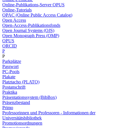
Online-Publikations-Server OPUS
Online-Tutorials
OPAC (Online Public Access Catalog)
Open Access
Open-Access-Publikationsfonds
Open Journal Systems (OJS)
Open Monograph Press (OMP)
OPUS
ORCID
P
P
Parkplätze
Passwort
PC-Pools
Plakate
Platztacho (PLATO)
Postanschrift
Praktika
Präsentationssystem (BibBox)
Präsenzbestand
Primo
Professorinnen und Professoren - Informationen der
Universitätsbibliothek
Promotionsordnungen