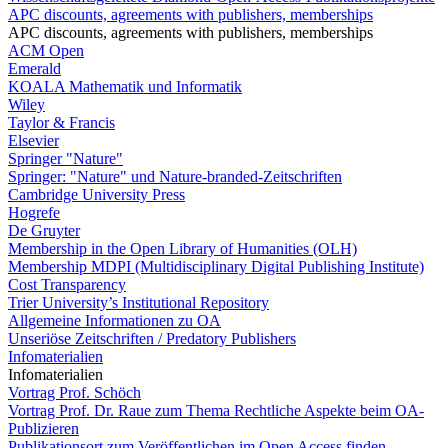
APC discounts, agreements with publishers, memberships
APC discounts, agreements with publishers, memberships
ACM Open
Emerald
KOALA Mathematik und Informatik
Wiley
Taylor & Francis
Elsevier
Springer "Nature"
Springer: "Nature" und Nature-branded-Zeitschriften
Cambridge University Press
Hogrefe
De Gruyter
Membership in the Open Library of Humanities (OLH)
Membership MDPI (Multidisciplinary Digital Publishing Institute)
Cost Transparency
Trier University’s Institutional Repository
Allgemeine Informationen zu OA
Unseriöse Zeitschriften / Predatory Publishers
Infomaterialien
Infomaterialien
Vortrag Prof. Schöch
Vortrag Prof. Dr. Raue zum Thema Rechtliche Aspekte beim OA-
Publizieren
Publikationsort zum Veröffentlichen im Open Access finden