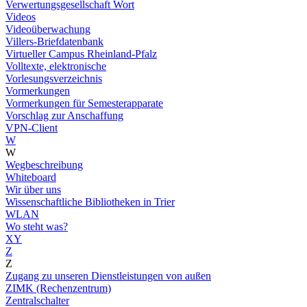
Verwertungsgesellschaft Wort
Videos
Videoüberwachung
Villers-Briefdatenbank
Virtueller Campus Rheinland-Pfalz
Volltexte, elektronische
Vorlesungsverzeichnis
Vormerkungen
Vormerkungen für Semesterapparate
Vorschlag zur Anschaffung
VPN-Client
W
W
Wegbeschreibung
Whiteboard
Wir über uns
Wissenschaftliche Bibliotheken in Trier
WLAN
Wo steht was?
XY
Z
Z
Zugang zu unseren Dienstleistungen von außen
ZIMK (Rechenzentrum)
Zentralschalter