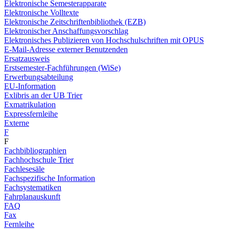
Elektronische Semesterapparate
Elektronische Volltexte
Elektronische Zeitschriftenbibliothek (EZB)
Elektronischer Anschaffungsvorschlag
Elektronisches Publizieren von Hochschulschriften mit OPUS
E-Mail-Adresse externer Benutzenden
Ersatzausweis
Erstsemester-Fachführungen (WiSe)
Erwerbungsabteilung
EU-Information
Exlibris an der UB Trier
Exmatrikulation
Expressfernleihe
Externe
F
F
Fachbibliographien
Fachhochschule Trier
Fachlesesäle
Fachspezifische Information
Fachsystematiken
Fahrplanauskunft
FAQ
Fax
Fernleihe