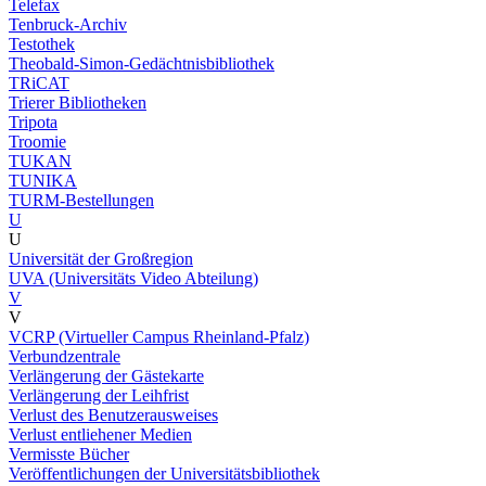
Telefax
Tenbruck-Archiv
Testothek
Theobald-Simon-Gedächtnisbibliothek
TRiCAT
Trierer Bibliotheken
Tripota
Troomie
TUKAN
TUNIKA
TURM-Bestellungen
U
U
Universität der Großregion
UVA (Universitäts Video Abteilung)
V
V
VCRP (Virtueller Campus Rheinland-Pfalz)
Verbundzentrale
Verlängerung der Gästekarte
Verlängerung der Leihfrist
Verlust des Benutzerausweises
Verlust entliehener Medien
Vermisste Bücher
Veröffentlichungen der Universitätsbibliothek