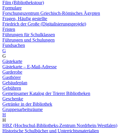
Film (Bibliothekstour)
Formulare
Forschungszentrum Griechisch-Römisches Ägypten
Fragen, Häufig gestellte
Friedrich der Große (Digitalisierungsprojekt)
Fristen
Führungen für Schulklassen
Führungen und Schulungen
Fundsachen
G
G
Gästekarte
Gästekarte – E-Mail-Adresse
Garderobe
Gasthörer
Gebäudeplan
Gebühren
Gemeinsamer Katalog der Trierer Bibliotheken
Geschenke
Getränke in der Bibliothek
Gruppenarbeitsräume
H
H
HBZ (Hochschul-Bibliotheks-Zentrum Nordrhein-Westfalen)
Historische Schulbücher und Unterrichtsmaterialien