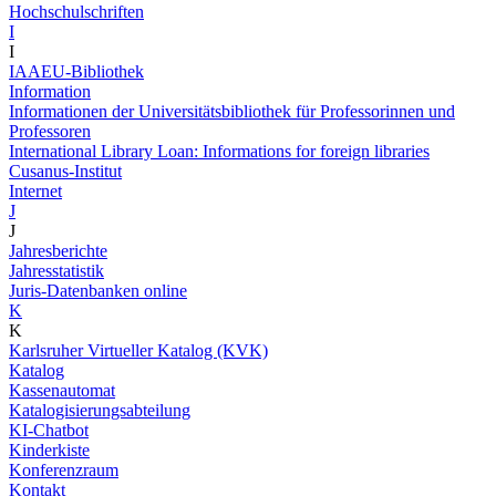
Hochschulschriften
I
I
IAAEU-Bibliothek
Information
Informationen der Universitätsbibliothek für Professorinnen und
Professoren
International Library Loan: Informations for foreign libraries
Cusanus-Institut
Internet
J
J
Jahresberichte
Jahresstatistik
Juris-Datenbanken online
K
K
Karlsruher Virtueller Katalog (KVK)
Katalog
Kassenautomat
Katalogisierungsabteilung
KI-Chatbot
Kinderkiste
Konferenzraum
Kontakt