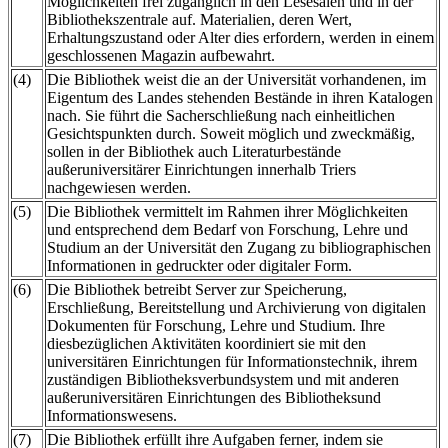
Möglichkeiten frei zugänglich in den Lesesälen und in der
Bibliothekszentrale auf. Materialien, deren Wert,
Erhaltungszustand oder Alter dies erfordern, werden in einem
geschlossenen Magazin aufbewahrt.
(4)
Die Bibliothek weist die an der Universität vorhandenen, im
Eigentum des Landes stehenden Bestände in ihren Katalogen
nach. Sie führt die Sacherschließung nach einheitlichen
Gesichtspunkten durch. Soweit möglich und zweckmäßig,
sollen in der Bibliothek auch Literaturbestände
außeruniversitärer Einrichtungen innerhalb Triers
nachgewiesen werden.
(5)
Die Bibliothek vermittelt im Rahmen ihrer Möglichkeiten
und entsprechend dem Bedarf von Forschung, Lehre und
Studium an der Universität den Zugang zu bibliographischen
Informationen in gedruckter oder digitaler Form.
(6)
Die Bibliothek betreibt Server zur Speicherung,
Erschließung, Bereitstellung und Archivierung von digitalen
Dokumenten für Forschung, Lehre und Studium. Ihre
diesbezüglichen Aktivitäten koordiniert sie mit den
universitären Einrichtungen für Informationstechnik, ihrem
zuständigen Bibliotheksverbundsystem und mit anderen
außeruniversitären Einrichtungen des Bibliotheksund
Informationswesens.
(7)
Die Bibliothek erfüllt ihre Aufgaben ferner, indem sie