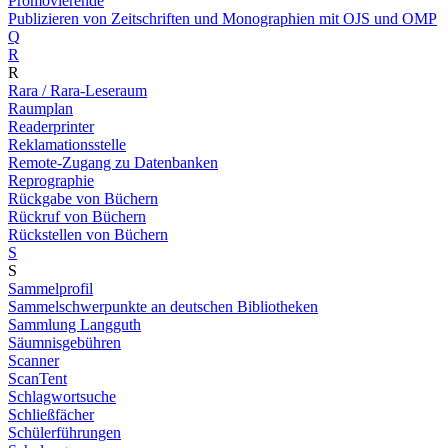
Promovierende
Publizieren von Zeitschriften und Monographien mit OJS und OMP
Q
R
R
Rara / Rara-Leseraum
Raumplan
Readerprinter
Reklamationsstelle
Remote-Zugang zu Datenbanken
Reprographie
Rückgabe von Büchern
Rückruf von Büchern
Rückstellen von Büchern
S
S
Sammelprofil
Sammelschwerpunkte an deutschen Bibliotheken
Sammlung Langguth
Säumnisgebühren
Scanner
ScanTent
Schlagwortsuche
Schließfächer
Schülerführungen