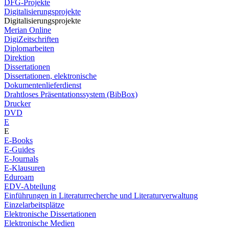
DFG-Projekte
Digitalisierungsprojekte
Digitalisierungsprojekte
Merian Online
DigiZeitschriften
Diplomarbeiten
Direktion
Dissertationen
Dissertationen, elektronische
Dokumentenlieferdienst
Drahtloses Präsentationssystem (BibBox)
Drucker
DVD
E
E
E-Books
E-Guides
E-Journals
E-Klausuren
Eduroam
EDV-Abteilung
Einführungen in Literaturrecherche und Literaturverwaltung
Einzelarbeitsplätze
Elektronische Dissertationen
Elektronische Medien