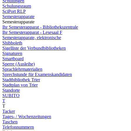
Schulungen
Schulungsraum
SciPort RLP
Semesterapparate
Semesterapparate
Ihr Semesterapparat - Bibliothekszentrale
Ihr Semesterapparat - Lesesaal F
Semesterapparate, elektronische
Shibboleth
Sigelliste der Verbundbibliotheken
Signaturen
Smartboard
Sperre (Ausleihe)
Sprachlehrmaterialien
Sprechstunde für Examenskandidaten
Stadtbibliothek Trier
Stadtplan von Trier
Standorte
SUBITO
T
T
Tacker
Tages- / Wochenzeitungen
Taschen
Telefonnummern