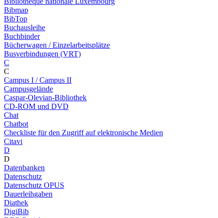
Bibliothèque nationale Luxembourg
Bibmap
BibTop
Buchausleihe
Buchbinder
Bücherwagen / Einzelarbeitsplätze
Busverbindungen (VRT)
C
C
Campus I / Campus II
Campusgelände
Caspar-Olevian-Bibliothek
CD-ROM und DVD
Chat
Chatbot
Checkliste für den Zugriff auf elektronische Medien
Citavi
D
D
Datenbanken
Datenschutz
Datenschutz OPUS
Dauerleihgaben
Diathek
DigiBib