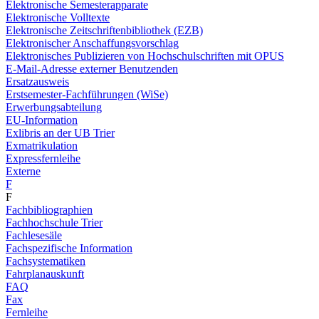
Elektronische Semesterapparate
Elektronische Volltexte
Elektronische Zeitschriftenbibliothek (EZB)
Elektronischer Anschaffungsvorschlag
Elektronisches Publizieren von Hochschulschriften mit OPUS
E-Mail-Adresse externer Benutzenden
Ersatzausweis
Erstsemester-Fachführungen (WiSe)
Erwerbungsabteilung
EU-Information
Exlibris an der UB Trier
Exmatrikulation
Expressfernleihe
Externe
F
F
Fachbibliographien
Fachhochschule Trier
Fachlesesäle
Fachspezifische Information
Fachsystematiken
Fahrplanauskunft
FAQ
Fax
Fernleihe