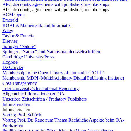
APC discounts, agreements with publishers, memberships
APC discounts, agreements with publishers, memberships
ACM Open
Emerald
KOALA Mathematik und Informatik
Wiley
Taylor & Francis
Elsevier
Springer "Nature"
Springer: "Nature" und Nature-branded-Zeitschriften
Cambridge University Press
Hogrefe
De Gruyter
Membership in the Open Library of Humanities (OLH)
Membership MDPI (Multidisciplinary Digital Publishing Institute)
Cost Transparency
Trier University’s Institutional Repository
Allgemeine Informationen zu OA
Unseriöse Zeitschriften / Predatory Publishers
Infomaterialien
Infomaterialien
Vortrag Prof. Schöch
Vortrag Prof. Dr. Raue zum Thema Rechtliche Aspekte beim OA-
Publizieren
Publikationsort zum Veröffentlichen im Open Access finden