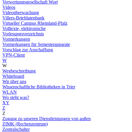
Verwertungsgesellschaft Wort
Videos
Videoüberwachung
Villers-Briefdatenbank
Virtueller Campus Rheinland-Pfalz
Volltexte, elektronische
Vorlesungsverzeichnis
Vormerkungen
Vormerkungen für Semesterapparate
Vorschlag zur Anschaffung
VPN-Client
W
W
Wegbeschreibung
Whiteboard
Wir über uns
Wissenschaftliche Bibliotheken in Trier
WLAN
Wo steht was?
XY
Z
Z
Zugang zu unseren Dienstleistungen von außen
ZIMK (Rechenzentrum)
Zentralschalter