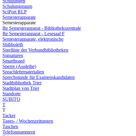
Schulungen
Schulungsraum
SciPort RLP
Semesterapparate
Semesterapparate
Ihr Semesterapparat - Bibliothekszentrale
Ihr Semesterapparat - Lesesaal F
Semesterapparate, elektronische
Shibboleth
Sigelliste der Verbundbibliotheken
Signaturen
Smartboard
Sperre (Ausleihe)
Sprachlehrmaterialien
Sprechstunde für Examenskandidaten
Stadtbibliothek Trier
Stadtplan von Trier
Standorte
SUBITO
T
T
Tacker
Tages- / Wochenzeitungen
Taschen
Telefonnummern