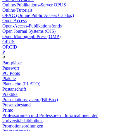
Online-Publikations-Server OPUS
Online-Tutorials
OPAC (Online Public Access Catalog)
Open Access
Open-Access-Publikationsfonds
Open Journal Systems (OJS)
Open Monograph Press (OMP)
OPUS
ORCID
P
P
Parkplätze
Passwort
PC-Pools
Plakate
Platztacho (PLATO)
Postanschrift
Praktika
Präsentationssystem (BibBox)
Präsenzbestand
Primo
Professorinnen und Professoren - Informationen der
Universitätsbibliothek
Promotionsordnungen