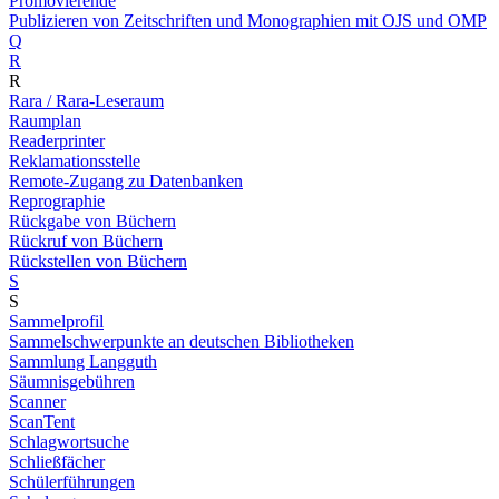
Promovierende
Publizieren von Zeitschriften und Monographien mit OJS und OMP
Q
R
R
Rara / Rara-Leseraum
Raumplan
Readerprinter
Reklamationsstelle
Remote-Zugang zu Datenbanken
Reprographie
Rückgabe von Büchern
Rückruf von Büchern
Rückstellen von Büchern
S
S
Sammelprofil
Sammelschwerpunkte an deutschen Bibliotheken
Sammlung Langguth
Säumnisgebühren
Scanner
ScanTent
Schlagwortsuche
Schließfächer
Schülerführungen