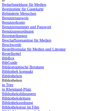
B
Bedarfsmeldung für Medien
Begünstigte für Gästekarte
Behinderte Menschen
Benutzerausweis
Benutzerkonto
Benutzernummer und Passwort
Benutzungsordnung
Bereitstellungen
Beschaffungsantrag für Medien
Beschwerde
Bestellformular für Medien und Literatur
Bestellzettel
BibBox
BibGuide
Bibliographische Beratung
Bibliothek kompakt
Bibliotheken
Bibliotheken
in Trier
in Rheinland-Pfalz
Bibliotheksführungen
Bibliotheksleitung
Bibliotheksordnung
Bibliothekstour im Film