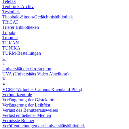
Telefax
Tenbruck-Archiv
Testothek
Theobald-Simon-Gedächtnisbibliothek
TRiCAT
Trierer Bibliotheken
Tripota
Troomie
TUKAN
TUNIKA
TURM-Bestellungen
U
U
Universität der Großregion
UVA (Universitäts Video Abteilung)
V
V
VCRP (Virtueller Campus Rheinland-Pfalz)
Verbundzentrale
Verlängerung der Gästekarte
Verlängerung der Leihfrist
Verlust des Benutzerausweises
Verlust entliehener Medien
Vermisste Bücher
Veröffentlichungen der Universitätsbibliothek