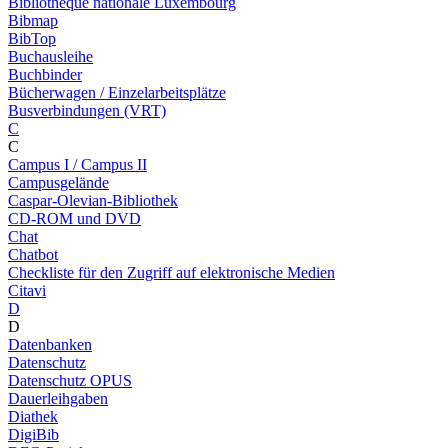
Bibliothèque nationale Luxembourg
Bibmap
BibTop
Buchausleihe
Buchbinder
Bücherwagen / Einzelarbeitsplätze
Busverbindungen (VRT)
C
C
Campus I / Campus II
Campusgelände
Caspar-Olevian-Bibliothek
CD-ROM und DVD
Chat
Chatbot
Checkliste für den Zugriff auf elektronische Medien
Citavi
D
D
Datenbanken
Datenschutz
Datenschutz OPUS
Dauerleihgaben
Diathek
DigiBib