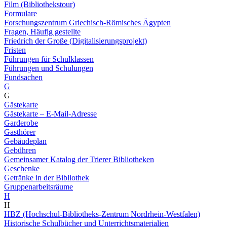
Film (Bibliothekstour)
Formulare
Forschungszentrum Griechisch-Römisches Ägypten
Fragen, Häufig gestellte
Friedrich der Große (Digitalisierungsprojekt)
Fristen
Führungen für Schulklassen
Führungen und Schulungen
Fundsachen
G
G
Gästekarte
Gästekarte – E-Mail-Adresse
Garderobe
Gasthörer
Gebäudeplan
Gebühren
Gemeinsamer Katalog der Trierer Bibliotheken
Geschenke
Getränke in der Bibliothek
Gruppenarbeitsräume
H
H
HBZ (Hochschul-Bibliotheks-Zentrum Nordrhein-Westfalen)
Historische Schulbücher und Unterrichtsmaterialien