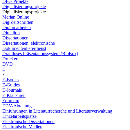
DFG-Projekte
Digitalisierungsprojekte
Digitalisierungsprojekte
Merian Online
DigiZeitschriften
Diplomarbeiten
Direktion
Dissertationen
Dissertationen, elektronische
Dokumentenlieferdienst
Drahtloses Präsentationssystem (BibBox)
Drucker
DVD
E
E
E-Books
E-Guides
E-Journals
E-Klausuren
Eduroam
EDV-Abteilung
Einführungen in Literaturrecherche und Literaturverwaltung
Einzelarbeitsplätze
Elektronische Dissertationen
Elektronische Medien