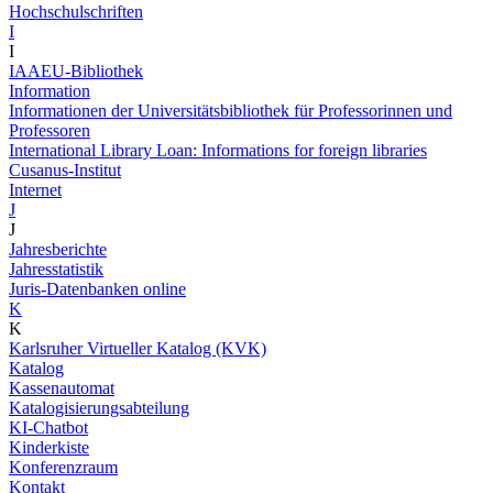
Hochschulschriften
I
I
IAAEU-Bibliothek
Information
Informationen der Universitätsbibliothek für Professorinnen und
Professoren
International Library Loan: Informations for foreign libraries
Cusanus-Institut
Internet
J
J
Jahresberichte
Jahresstatistik
Juris-Datenbanken online
K
K
Karlsruher Virtueller Katalog (KVK)
Katalog
Kassenautomat
Katalogisierungsabteilung
KI-Chatbot
Kinderkiste
Konferenzraum
Kontakt