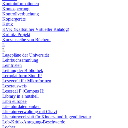
Kontoinformationen
Kontosperrung
Kontrollverbuchung
Kopiergeräte
Kritik
KVK (Karlsruher Virtueller Katalog)
Krünitz-Projekt
Kurzausleihe von Büchern
L
L
Lagepläne der Universität
Lehrbuchsammlung
Leihfristen
Leitung der Bibliothek
Lernplattform Stud.IP
Lesegerät für Mikroformen
Leserausweis
Lesesaal F (Campus II)
Library in a nutshell
Libri europae
Literaturdatenbanken
Literaturverwaltung mit Citavi
Literaturwerkstatt für Kinder- und Jugendliteratur
Lob-Kritik-Anregung-Beschwerde
Locher