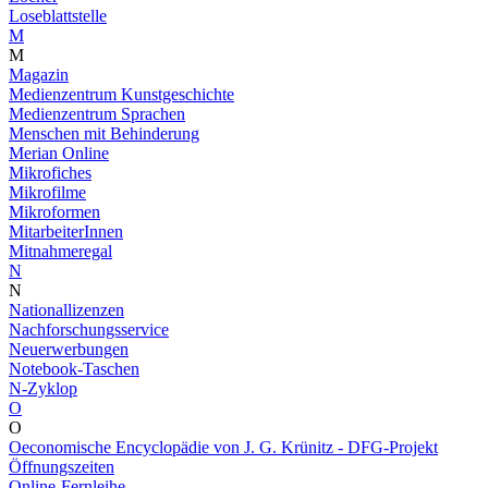
Loseblattstelle
M
M
Magazin
Medienzentrum Kunstgeschichte
Medienzentrum Sprachen
Menschen mit Behinderung
Merian Online
Mikrofiches
Mikrofilme
Mikroformen
MitarbeiterInnen
Mitnahmeregal
N
N
Nationallizenzen
Nachforschungsservice
Neuerwerbungen
Notebook-Taschen
N-Zyklop
O
O
Oeconomische Encyclopädie von J. G. Krünitz - DFG-Projekt
Öffnungszeiten
Online-Fernleihe