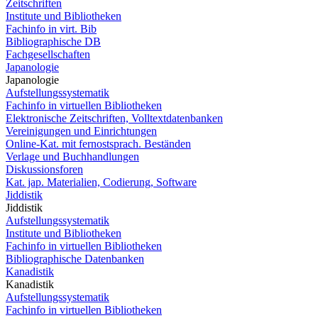
Zeitschriften
Institute und Bibliotheken
Fachinfo in virt. Bib
Bibliographische DB
Fachgesellschaften
Japanologie
Japanologie
Aufstellungssystematik
Fachinfo in virtuellen Bibliotheken
Elektronische Zeitschriften, Volltextdatenbanken
Vereinigungen und Einrichtungen
Online-Kat. mit fernostsprach. Beständen
Verlage und Buchhandlungen
Diskussionsforen
Kat. jap. Materialien, Codierung, Software
Jiddistik
Jiddistik
Aufstellungssystematik
Institute und Bibliotheken
Fachinfo in virtuellen Bibliotheken
Bibliographische Datenbanken
Kanadistik
Kanadistik
Aufstellungssystematik
Fachinfo in virtuellen Bibliotheken