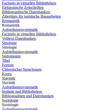
Fachinfo in virtuellen Bibliotheken
Elektronische Zeitschriften
Bibliographische Datenbanken
Zitiertipps für juristische Hausarbeiten
Romanistik
Romanistik
Aufstellungssystematik
Fachinfo in virtuellen Bibliotheken
Volltext-Datenbanken
Sinologie
Sinologie
Aufstellungssystematik
Südostasien
Tibet
Fernost
Chinesischer Sprachraum
Korea
Slavistik
Slavistik
Aufstellungssystematik
Institute und Bibliotheken
Bibliographien und Datenbanken
Soziologie
Soziologie
Aufstellungssystematik