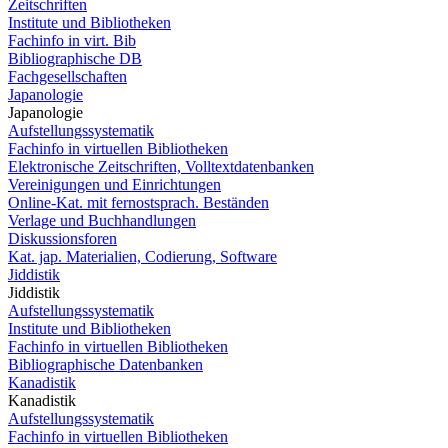
Zeitschriften
Institute und Bibliotheken
Fachinfo in virt. Bib
Bibliographische DB
Fachgesellschaften
Japanologie
Japanologie
Aufstellungssystematik
Fachinfo in virtuellen Bibliotheken
Elektronische Zeitschriften, Volltextdatenbanken
Vereinigungen und Einrichtungen
Online-Kat. mit fernostsprach. Beständen
Verlage und Buchhandlungen
Diskussionsforen
Kat. jap. Materialien, Codierung, Software
Jiddistik
Jiddistik
Aufstellungssystematik
Institute und Bibliotheken
Fachinfo in virtuellen Bibliotheken
Bibliographische Datenbanken
Kanadistik
Kanadistik
Aufstellungssystematik
Fachinfo in virtuellen Bibliotheken