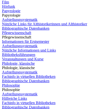
Film
Hörfunk
Papyrologie
Papyrologie
Aufstellungssystematik
Nützliche Links für Althistorikerinnen und Althistoriker
Bibliographische Datenbanken
Pflegewissenschaft
Pflegewissenschaft
Informationen für Erstsemester
Aufstellungssystematik
Nützliche Informationen und Links
Bibliotheksführungen
Veranstaltungen und Kurse
Philologie, klassische
Philologie, klassische
Aufstellungssystematik
Fachinfo in virtuellen Bibliotheken
Bibliographische Datenbanken
Philosophie
Philosophie
Aufstellungssystematik
Hilfreiche Links
Fachinfo in virtuellen Bibliotheken
Bibliographische Datenbanken