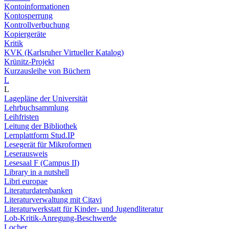
Kontoinformationen
Kontosperrung
Kontrollverbuchung
Kopiergeräte
Kritik
KVK (Karlsruher Virtueller Katalog)
Krünitz-Projekt
Kurzausleihe von Büchern
L
L
Lagepläne der Universität
Lehrbuchsammlung
Leihfristen
Leitung der Bibliothek
Lernplattform Stud.IP
Lesegerät für Mikroformen
Leserausweis
Lesesaal F (Campus II)
Library in a nutshell
Libri europae
Literaturdatenbanken
Literaturverwaltung mit Citavi
Literaturwerkstatt für Kinder- und Jugendliteratur
Lob-Kritik-Anregung-Beschwerde
Locher