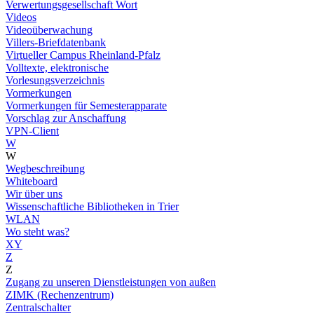
Verwertungsgesellschaft Wort
Videos
Videoüberwachung
Villers-Briefdatenbank
Virtueller Campus Rheinland-Pfalz
Volltexte, elektronische
Vorlesungsverzeichnis
Vormerkungen
Vormerkungen für Semesterapparate
Vorschlag zur Anschaffung
VPN-Client
W
W
Wegbeschreibung
Whiteboard
Wir über uns
Wissenschaftliche Bibliotheken in Trier
WLAN
Wo steht was?
XY
Z
Z
Zugang zu unseren Dienstleistungen von außen
ZIMK (Rechenzentrum)
Zentralschalter