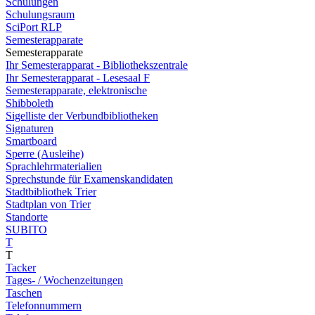
Schulungen
Schulungsraum
SciPort RLP
Semesterapparate
Semesterapparate
Ihr Semesterapparat - Bibliothekszentrale
Ihr Semesterapparat - Lesesaal F
Semesterapparate, elektronische
Shibboleth
Sigelliste der Verbundbibliotheken
Signaturen
Smartboard
Sperre (Ausleihe)
Sprachlehrmaterialien
Sprechstunde für Examenskandidaten
Stadtbibliothek Trier
Stadtplan von Trier
Standorte
SUBITO
T
T
Tacker
Tages- / Wochenzeitungen
Taschen
Telefonnummern