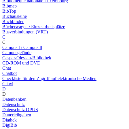
Bibliothèque nationale Luxembourg
Bibmap
BibTop
Buchausleihe
Buchbinder
Bücherwagen / Einzelarbeitsplätze
Busverbindungen (VRT)
C
C
Campus I / Campus II
Campusgelände
Caspar-Olevian-Bibliothek
CD-ROM und DVD
Chat
Chatbot
Checkliste für den Zugriff auf elektronische Medien
Citavi
D
D
Datenbanken
Datenschutz
Datenschutz OPUS
Dauerleihgaben
Diathek
DigiBib