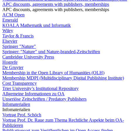
APC discounts, agreements with publishers, memberships
APC discounts, agreements with publishers, memberships
ACM Open
Emerald
KOALA Mathematik und Informatik
Wiley
Taylor & Francis
Elsevier
Springer "Nature"
Springer: "Nature" und Nature-branded-Zeitschriften
Cambridge University Press
Hogrefe
De Gruyter
Membership in the Open Library of Humanities (OLH)
Membership MDPI (Multidisciplinary Digital Publishing Institute)
Cost Transparency
Trier University’s Institutional Repository
Allgemeine Informationen zu OA
Unseriöse Zeitschriften / Predatory Publishers
Infomaterialien
Infomaterialien
Vortrag Prof. Schöch
Vortrag Prof. Dr. Raue zum Thema Rechtliche Aspekte beim OA-
Publizieren
Publikationsort zum Veröffentlichen im Open Access finden