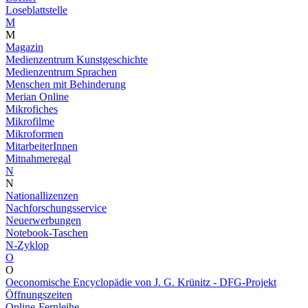
Loseblattstelle
M
M
Magazin
Medienzentrum Kunstgeschichte
Medienzentrum Sprachen
Menschen mit Behinderung
Merian Online
Mikrofiches
Mikrofilme
Mikroformen
MitarbeiterInnen
Mitnahmeregal
N
N
Nationallizenzen
Nachforschungsservice
Neuerwerbungen
Notebook-Taschen
N-Zyklop
O
O
Oeconomische Encyclopädie von J. G. Krünitz - DFG-Projekt
Öffnungszeiten
Online-Fernleihe