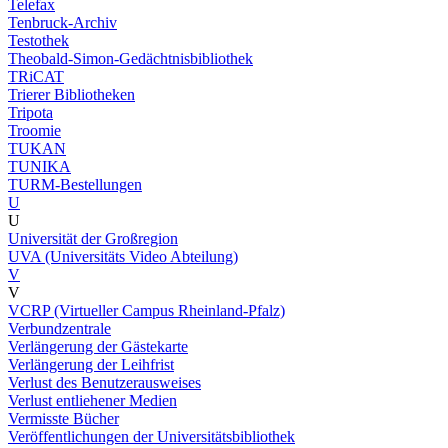
Telefax
Tenbruck-Archiv
Testothek
Theobald-Simon-Gedächtnisbibliothek
TRiCAT
Trierer Bibliotheken
Tripota
Troomie
TUKAN
TUNIKA
TURM-Bestellungen
U
U
Universität der Großregion
UVA (Universitäts Video Abteilung)
V
V
VCRP (Virtueller Campus Rheinland-Pfalz)
Verbundzentrale
Verlängerung der Gästekarte
Verlängerung der Leihfrist
Verlust des Benutzerausweises
Verlust entliehener Medien
Vermisste Bücher
Veröffentlichungen der Universitätsbibliothek