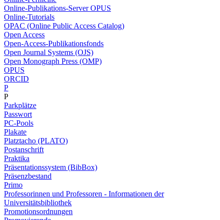
Online-Publikations-Server OPUS
Online-Tutorials
OPAC (Online Public Access Catalog)
Open Access
Open-Access-Publikationsfonds
Open Journal Systems (OJS)
Open Monograph Press (OMP)
OPUS
ORCID
P
P
Parkplätze
Passwort
PC-Pools
Plakate
Platztacho (PLATO)
Postanschrift
Praktika
Präsentationssystem (BibBox)
Präsenzbestand
Primo
Professorinnen und Professoren - Informationen der
Universitätsbibliothek
Promotionsordnungen