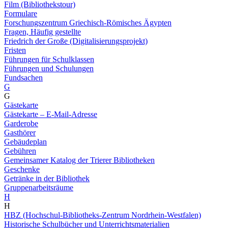
Film (Bibliothekstour)
Formulare
Forschungszentrum Griechisch-Römisches Ägypten
Fragen, Häufig gestellte
Friedrich der Große (Digitalisierungsprojekt)
Fristen
Führungen für Schulklassen
Führungen und Schulungen
Fundsachen
G
G
Gästekarte
Gästekarte – E-Mail-Adresse
Garderobe
Gasthörer
Gebäudeplan
Gebühren
Gemeinsamer Katalog der Trierer Bibliotheken
Geschenke
Getränke in der Bibliothek
Gruppenarbeitsräume
H
H
HBZ (Hochschul-Bibliotheks-Zentrum Nordrhein-Westfalen)
Historische Schulbücher und Unterrichtsmaterialien