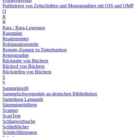
Promovierende
Publizieren von Zeitschriften und Monographien mit OJS und OMP
Q
R
R
Rara / Rara-Leseraum
Raumplan
Readerprinter
Reklamationsstelle
Remote-Zugang zu Datenbanken
Reprographie
Rückgabe von Büchern
Rückruf von Büchern
Rückstellen von Büchern
S
S
Sammelprofil
Sammelschwerpunkte an deutschen Bibliotheken
Sammlung Langguth
Säumnisgebühren
Scanner
ScanTent
Schlagwortsuche
Schließfächer
Schülerführungen