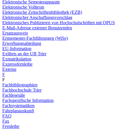
Elektronische Semesterapparate
Elektronische Volltexte
Elektronische Zeitschriftenbibliothek (EZB)
Elektronischer Anschaffungsvorschlag
Elektronisches Publizieren von Hochschulschriften mit OPUS
E-Mail-Adresse externer Benutzenden
Ersatzausweis
Erstsemester-Fachführungen (WiSe)
Erwerbungsabteilung
EU-Information
Exlibris an der UB Trier
Exmatrikulation
Expressfernleihe
Externe
F
F
Fachbibliographien
Fachhochschule Trier
Fachlesesäle
Fachspezifische Information
Fachsystematiken
Fahrplanauskunft
FAQ
Fax
Fernleihe