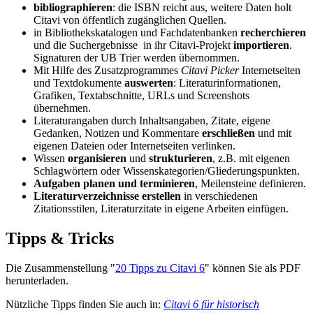
bibliographieren
: die ISBN reicht aus, weitere Daten holt
Citavi von öffentlich zugänglichen Quellen.
in Bibliothekskatalogen und Fachdatenbanken
recherchieren
und die Suchergebnisse in ihr Citavi-Projekt
importieren
.
Signaturen der UB Trier werden übernommen.
Mit Hilfe des Zusatzprogrammes
Citavi Picker
Internetseiten
und Textdokumente
auswerten
: Literaturinformationen,
Grafiken, Textabschnitte, URLs und Screenshots
übernehmen.
Literaturangaben durch Inhaltsangaben, Zitate, eigene
Gedanken, Notizen und Kommentare
erschließen
und mit
eigenen Dateien oder Internetseiten verlinken.
Wissen
organisieren
und
strukturieren
, z.B. mit eigenen
Schlagwörtern oder Wissenskategorien/Gliederungspunkten.
Aufgaben planen und terminieren
, Meilensteine definieren.
Literaturverzeichnisse erstellen
in verschiedenen
Zitationsstilen, Literaturzitate in eigene Arbeiten einfügen.
Tipps & Tricks
Die Zusammenstellung "
20 Tipps zu Citavi 6
" können Sie als PDF
herunterladen.
Nützliche Tipps finden Sie auch in:
Citavi 6 für historisch