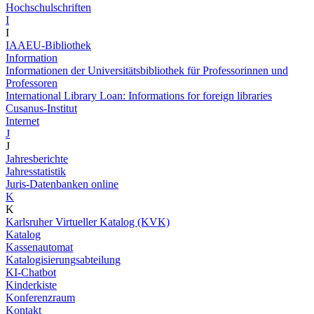
Hochschulschriften
I
I
IAAEU-Bibliothek
Information
Informationen der Universitätsbibliothek für Professorinnen und
Professoren
International Library Loan: Informations for foreign libraries
Cusanus-Institut
Internet
J
J
Jahresberichte
Jahresstatistik
Juris-Datenbanken online
K
K
Karlsruher Virtueller Katalog (KVK)
Katalog
Kassenautomat
Katalogisierungsabteilung
KI-Chatbot
Kinderkiste
Konferenzraum
Kontakt