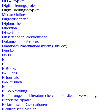
DFG-Projekte
Digitalisierungsprojekte
Digitalisierungsprojekte
Merian Online
DigiZeitschriften
Diplomarbeiten
Direktion
Dissertationen
Dissertationen, elektronische
Dokumentenlieferdienst
Drahtloses Präsentationssystem (BibBox)
Drucker
DVD
E
E
E-Books
E-Guides
E-Journals
E-Klausuren
Eduroam
EDV-Abteilung
Einführungen in Literaturrecherche und Literaturverwaltung
Einzelarbeitsplätze
Elektronische Dissertationen
Elektronische Medien