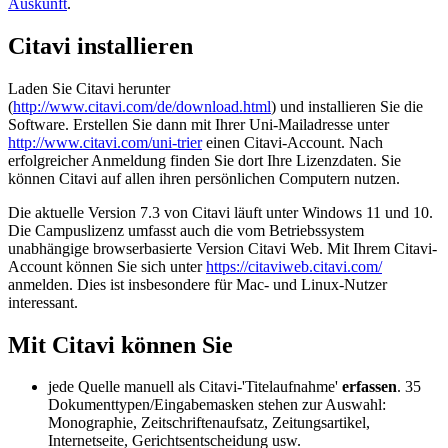
Auskunft
.
Citavi installieren
Laden Sie Citavi herunter
(
http://www.citavi.com/de/download.html
) und installieren Sie die
Software. Erstellen Sie dann mit Ihrer Uni-Mailadresse unter
http://www.citavi.com/uni-trier
einen Citavi-Account. Nach
erfolgreicher Anmeldung finden Sie dort Ihre Lizenzdaten. Sie
können Citavi auf allen ihren persönlichen Computern nutzen.
Die aktuelle Version 7.3 von Citavi läuft unter Windows 11 und 10.
Die Campuslizenz umfasst auch die vom Betriebssystem
unabhängige browserbasierte Version Citavi Web. Mit Ihrem Citavi-
Account können Sie sich unter
https://citaviweb.citavi.com/
anmelden. Dies ist insbesondere für Mac- und Linux-Nutzer
interessant.
Mit Citavi können Sie
jede Quelle manuell als Citavi-'Titelaufnahme'
erfassen
. 35
Dokumenttypen/Eingabemasken stehen zur Auswahl:
Monographie, Zeitschriftenaufsatz, Zeitungsartikel,
Internetseite, Gerichtsentscheidung usw.