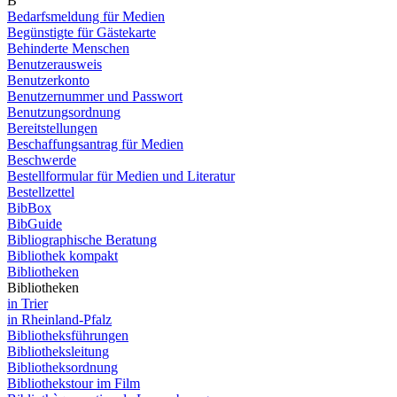
B
Bedarfsmeldung für Medien
Begünstigte für Gästekarte
Behinderte Menschen
Benutzerausweis
Benutzerkonto
Benutzernummer und Passwort
Benutzungsordnung
Bereitstellungen
Beschaffungsantrag für Medien
Beschwerde
Bestellformular für Medien und Literatur
Bestellzettel
BibBox
BibGuide
Bibliographische Beratung
Bibliothek kompakt
Bibliotheken
Bibliotheken
in Trier
in Rheinland-Pfalz
Bibliotheksführungen
Bibliotheksleitung
Bibliotheksordnung
Bibliothekstour im Film