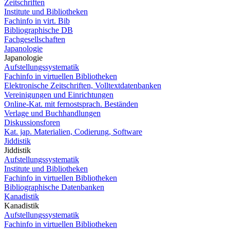
Zeitschriften
Institute und Bibliotheken
Fachinfo in virt. Bib
Bibliographische DB
Fachgesellschaften
Japanologie
Japanologie
Aufstellungssystematik
Fachinfo in virtuellen Bibliotheken
Elektronische Zeitschriften, Volltextdatenbanken
Vereinigungen und Einrichtungen
Online-Kat. mit fernostsprach. Beständen
Verlage und Buchhandlungen
Diskussionsforen
Kat. jap. Materialien, Codierung, Software
Jiddistik
Jiddistik
Aufstellungssystematik
Institute und Bibliotheken
Fachinfo in virtuellen Bibliotheken
Bibliographische Datenbanken
Kanadistik
Kanadistik
Aufstellungssystematik
Fachinfo in virtuellen Bibliotheken