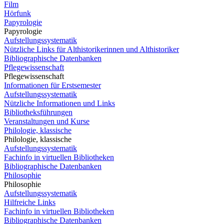
Film
Hörfunk
Papyrologie
Papyrologie
Aufstellungssystematik
Nützliche Links für Althistorikerinnen und Althistoriker
Bibliographische Datenbanken
Pflegewissenschaft
Pflegewissenschaft
Informationen für Erstsemester
Aufstellungssystematik
Nützliche Informationen und Links
Bibliotheksführungen
Veranstaltungen und Kurse
Philologie, klassische
Philologie, klassische
Aufstellungssystematik
Fachinfo in virtuellen Bibliotheken
Bibliographische Datenbanken
Philosophie
Philosophie
Aufstellungssystematik
Hilfreiche Links
Fachinfo in virtuellen Bibliotheken
Bibliographische Datenbanken