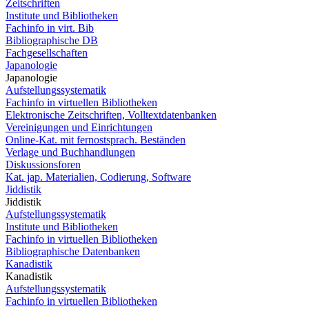
Zeitschriften
Institute und Bibliotheken
Fachinfo in virt. Bib
Bibliographische DB
Fachgesellschaften
Japanologie
Japanologie
Aufstellungssystematik
Fachinfo in virtuellen Bibliotheken
Elektronische Zeitschriften, Volltextdatenbanken
Vereinigungen und Einrichtungen
Online-Kat. mit fernostsprach. Beständen
Verlage und Buchhandlungen
Diskussionsforen
Kat. jap. Materialien, Codierung, Software
Jiddistik
Jiddistik
Aufstellungssystematik
Institute und Bibliotheken
Fachinfo in virtuellen Bibliotheken
Bibliographische Datenbanken
Kanadistik
Kanadistik
Aufstellungssystematik
Fachinfo in virtuellen Bibliotheken