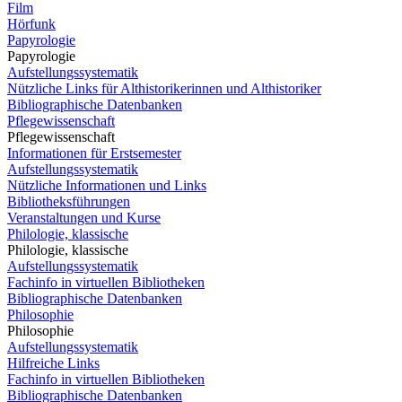
Film
Hörfunk
Papyrologie
Papyrologie
Aufstellungssystematik
Nützliche Links für Althistorikerinnen und Althistoriker
Bibliographische Datenbanken
Pflegewissenschaft
Pflegewissenschaft
Informationen für Erstsemester
Aufstellungssystematik
Nützliche Informationen und Links
Bibliotheksführungen
Veranstaltungen und Kurse
Philologie, klassische
Philologie, klassische
Aufstellungssystematik
Fachinfo in virtuellen Bibliotheken
Bibliographische Datenbanken
Philosophie
Philosophie
Aufstellungssystematik
Hilfreiche Links
Fachinfo in virtuellen Bibliotheken
Bibliographische Datenbanken