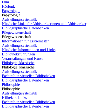
Film
Hörfunk
Papyrologie
Papyrologie
Aufstellungssystematik
Nützliche Links für Althistorikerinnen und Althistoriker
Bibliographische Datenbanken
Pflegewissenschaft
Pflegewissenschaft
Informationen für Erstsemester
Aufstellungssystematik
Nützliche Informationen und Links
Bibliotheksführungen
Veranstaltungen und Kurse
Philologie, klassische
Philologie, klassische
Aufstellungssystematik
Fachinfo in virtuellen Bibliotheken
Bibliographische Datenbanken
Philosophie
Philosophie
Aufstellungssystematik
Hilfreiche Links
Fachinfo in virtuellen Bibliotheken
Bibliographische Datenbanken