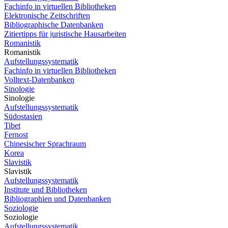
Fachinfo in virtuellen Bibliotheken
Elektronische Zeitschriften
Bibliographische Datenbanken
Zitiertipps für juristische Hausarbeiten
Romanistik
Romanistik
Aufstellungssystematik
Fachinfo in virtuellen Bibliotheken
Volltext-Datenbanken
Sinologie
Sinologie
Aufstellungssystematik
Südostasien
Tibet
Fernost
Chinesischer Sprachraum
Korea
Slavistik
Slavistik
Aufstellungssystematik
Institute und Bibliotheken
Bibliographien und Datenbanken
Soziologie
Soziologie
Aufstellungssystematik