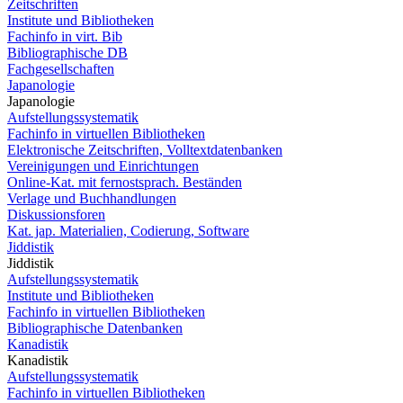
Zeitschriften
Institute und Bibliotheken
Fachinfo in virt. Bib
Bibliographische DB
Fachgesellschaften
Japanologie
Japanologie
Aufstellungssystematik
Fachinfo in virtuellen Bibliotheken
Elektronische Zeitschriften, Volltextdatenbanken
Vereinigungen und Einrichtungen
Online-Kat. mit fernostsprach. Beständen
Verlage und Buchhandlungen
Diskussionsforen
Kat. jap. Materialien, Codierung, Software
Jiddistik
Jiddistik
Aufstellungssystematik
Institute und Bibliotheken
Fachinfo in virtuellen Bibliotheken
Bibliographische Datenbanken
Kanadistik
Kanadistik
Aufstellungssystematik
Fachinfo in virtuellen Bibliotheken