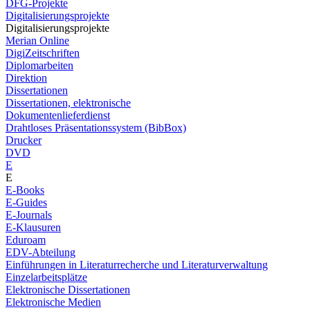
DFG-Projekte
Digitalisierungsprojekte
Digitalisierungsprojekte
Merian Online
DigiZeitschriften
Diplomarbeiten
Direktion
Dissertationen
Dissertationen, elektronische
Dokumentenlieferdienst
Drahtloses Präsentationssystem (BibBox)
Drucker
DVD
E
E
E-Books
E-Guides
E-Journals
E-Klausuren
Eduroam
EDV-Abteilung
Einführungen in Literaturrecherche und Literaturverwaltung
Einzelarbeitsplätze
Elektronische Dissertationen
Elektronische Medien