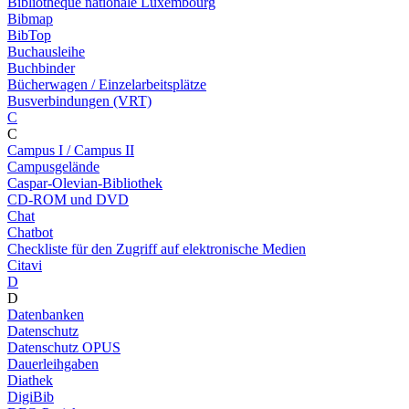
Bibliothèque nationale Luxembourg
Bibmap
BibTop
Buchausleihe
Buchbinder
Bücherwagen / Einzelarbeitsplätze
Busverbindungen (VRT)
C
C
Campus I / Campus II
Campusgelände
Caspar-Olevian-Bibliothek
CD-ROM und DVD
Chat
Chatbot
Checkliste für den Zugriff auf elektronische Medien
Citavi
D
D
Datenbanken
Datenschutz
Datenschutz OPUS
Dauerleihgaben
Diathek
DigiBib