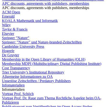
APC discounts, agreements with publishers, memberships
APC discounts, agreements with publishers, memberships
ACM Open
Emerald
KOALA Mathematik und Informatik
Wiley
Taylor & Francis
Elsevier
Springer "Nature"
Springer: "Nature" und Nature-branded-Zeitschriften
Cambridge University Press
Hogrefe
De Gruyter
Membership in the Open Library of Humanities (OLH)
Membership MDPI (Multidisciplinary Digital Publishing Institute)
Cost Transparency
Trier University’s Institutional Repository
Allgemeine Informationen zu OA
Unseriöse Zeitschriften / Predatory Publishers
Infomaterialien
Infomaterialien
Vortrag Prof. Schöch
Vortrag Prof. Dr. Raue zum Thema Rechtliche Aspekte beim OA-
Publizieren
Publikationsort zum Veröffentlichen im Open Access finden