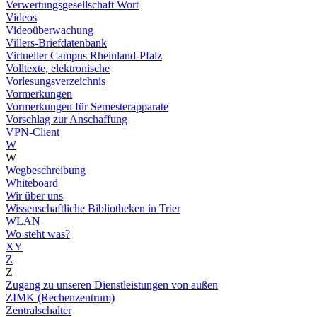
Verwertungsgesellschaft Wort
Videos
Videoüberwachung
Villers-Briefdatenbank
Virtueller Campus Rheinland-Pfalz
Volltexte, elektronische
Vorlesungsverzeichnis
Vormerkungen
Vormerkungen für Semesterapparate
Vorschlag zur Anschaffung
VPN-Client
W
W
Wegbeschreibung
Whiteboard
Wir über uns
Wissenschaftliche Bibliotheken in Trier
WLAN
Wo steht was?
XY
Z
Z
Zugang zu unseren Dienstleistungen von außen
ZIMK (Rechenzentrum)
Zentralschalter