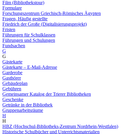
Film (Bibliothekstour)
Formulare
Forschungszentrum Griechisch-Römisches Ägypten
Fragen, Häufig gestellte
Friedrich der Große (Digitalisierungsprojekt)
Fristen
Führungen für Schulklassen
Führungen und Schulungen
Fundsachen
G
G
Gästekarte
Gästekarte – E-Mail-Adresse
Garderobe
Gasthörer
Gebäudeplan
Gebühren
Gemeinsamer Katalog der Trierer Bibliotheken
Geschenke
Getränke in der Bibliothek
Gruppenarbeitsräume
H
H
HBZ (Hochschul-Bibliotheks-Zentrum Nordrhein-Westfalen)
Historische Schulbücher und Unterrichtsmaterialien