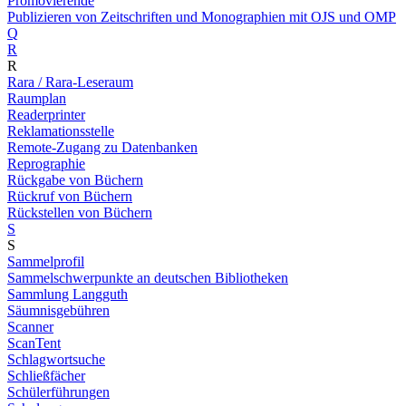
Promovierende
Publizieren von Zeitschriften und Monographien mit OJS und OMP
Q
R
R
Rara / Rara-Leseraum
Raumplan
Readerprinter
Reklamationsstelle
Remote-Zugang zu Datenbanken
Reprographie
Rückgabe von Büchern
Rückruf von Büchern
Rückstellen von Büchern
S
S
Sammelprofil
Sammelschwerpunkte an deutschen Bibliotheken
Sammlung Langguth
Säumnisgebühren
Scanner
ScanTent
Schlagwortsuche
Schließfächer
Schülerführungen