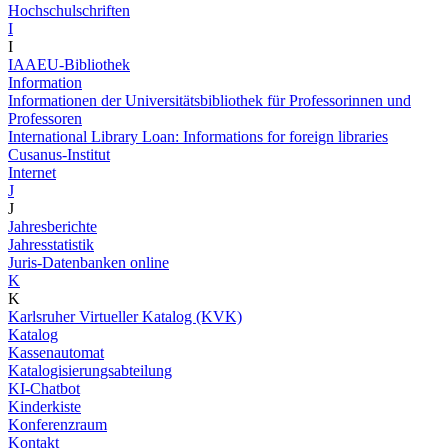
Hochschulschriften
I
I
IAAEU-Bibliothek
Information
Informationen der Universitätsbibliothek für Professorinnen und
Professoren
International Library Loan: Informations for foreign libraries
Cusanus-Institut
Internet
J
J
Jahresberichte
Jahresstatistik
Juris-Datenbanken online
K
K
Karlsruher Virtueller Katalog (KVK)
Katalog
Kassenautomat
Katalogisierungsabteilung
KI-Chatbot
Kinderkiste
Konferenzraum
Kontakt