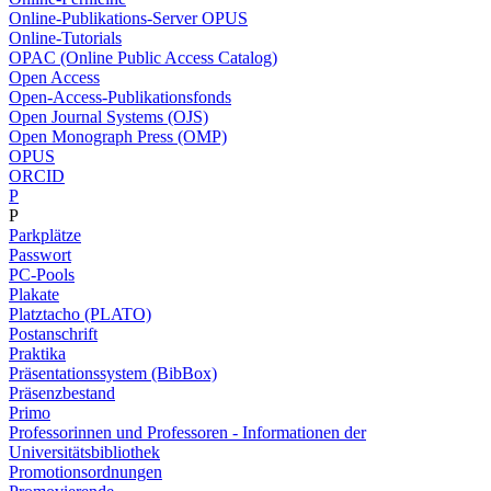
Online-Publikations-Server OPUS
Online-Tutorials
OPAC (Online Public Access Catalog)
Open Access
Open-Access-Publikationsfonds
Open Journal Systems (OJS)
Open Monograph Press (OMP)
OPUS
ORCID
P
P
Parkplätze
Passwort
PC-Pools
Plakate
Platztacho (PLATO)
Postanschrift
Praktika
Präsentationssystem (BibBox)
Präsenzbestand
Primo
Professorinnen und Professoren - Informationen der
Universitätsbibliothek
Promotionsordnungen