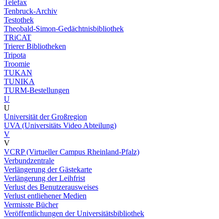
Telefax
Tenbruck-Archiv
Testothek
Theobald-Simon-Gedächtnisbibliothek
TRiCAT
Trierer Bibliotheken
Tripota
Troomie
TUKAN
TUNIKA
TURM-Bestellungen
U
U
Universität der Großregion
UVA (Universitäts Video Abteilung)
V
V
VCRP (Virtueller Campus Rheinland-Pfalz)
Verbundzentrale
Verlängerung der Gästekarte
Verlängerung der Leihfrist
Verlust des Benutzerausweises
Verlust entliehener Medien
Vermisste Bücher
Veröffentlichungen der Universitätsbibliothek