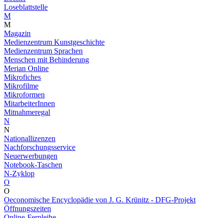
Loseblattstelle
M
M
Magazin
Medienzentrum Kunstgeschichte
Medienzentrum Sprachen
Menschen mit Behinderung
Merian Online
Mikrofiches
Mikrofilme
Mikroformen
MitarbeiterInnen
Mitnahmeregal
N
N
Nationallizenzen
Nachforschungsservice
Neuerwerbungen
Notebook-Taschen
N-Zyklop
O
O
Oeconomische Encyclopädie von J. G. Krünitz - DFG-Projekt
Öffnungszeiten
Online-Fernleihe