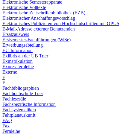
Elektronische Semesterapparate
Elektronische Volltexte
Elektronische Zeitschriftenbibliothek (EZB)
Elektronischer Anschaffungsvorschlag
Elektronisches Publizieren von Hochschulschriften mit OPUS
E-Mail-Adresse externer Benutzenden
Ersatzausweis
Erstsemester-Fachführungen (WiSe)
Erwerbungsabteilung
EU-Information
Exlibris an der UB Trier
Exmatrikulation
Expressfernleihe
Externe
F
F
Fachbibliographien
Fachhochschule Trier
Fachlesesäle
Fachspezifische Information
Fachsystematiken
Fahrplanauskunft
FAQ
Fax
Fernleihe