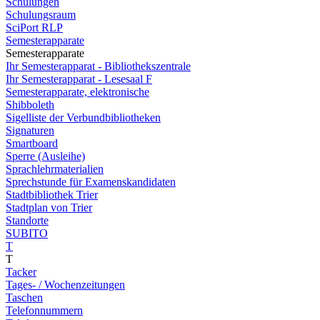
Schulungen
Schulungsraum
SciPort RLP
Semesterapparate
Semesterapparate
Ihr Semesterapparat - Bibliothekszentrale
Ihr Semesterapparat - Lesesaal F
Semesterapparate, elektronische
Shibboleth
Sigelliste der Verbundbibliotheken
Signaturen
Smartboard
Sperre (Ausleihe)
Sprachlehrmaterialien
Sprechstunde für Examenskandidaten
Stadtbibliothek Trier
Stadtplan von Trier
Standorte
SUBITO
T
T
Tacker
Tages- / Wochenzeitungen
Taschen
Telefonnummern