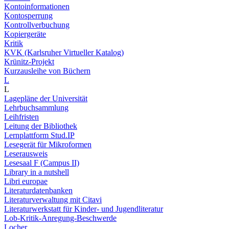
Kontoinformationen
Kontosperrung
Kontrollverbuchung
Kopiergeräte
Kritik
KVK (Karlsruher Virtueller Katalog)
Krünitz-Projekt
Kurzausleihe von Büchern
L
L
Lagepläne der Universität
Lehrbuchsammlung
Leihfristen
Leitung der Bibliothek
Lernplattform Stud.IP
Lesegerät für Mikroformen
Leserausweis
Lesesaal F (Campus II)
Library in a nutshell
Libri europae
Literaturdatenbanken
Literaturverwaltung mit Citavi
Literaturwerkstatt für Kinder- und Jugendliteratur
Lob-Kritik-Anregung-Beschwerde
Locher