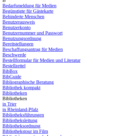
B
Bedarfsmeldung für Medien
Begünstigte für Gästekarte
Behinderte Menschen
Benutzerausweis
Benutzerkonto
Benutzernummer und Passwort
Benutzungsordnung
Bereitstellungen
Beschaffungsantrag für Medien
Beschwerde
Bestellformular für Medien und Literatur
Bestellzettel
BibBox
BibGuide
Bibliographische Beratung
Bibliothek kompakt
Bibliotheken
Bibliotheken
in Trier
in Rheinland-Pfalz
Bibliotheksführungen
Bibliotheksleitung
Bibliotheksordnung
Bibliothekstour im Film