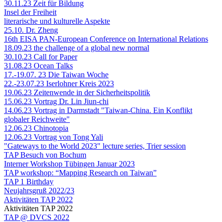
30.11.23 Zeit für Bildung
Insel der Freiheit
literarische und kulturelle Aspekte
25.10. Dr. Zheng
16th EISA PAN-European Conference on International Relations
18.09.23 the challenge of a global new normal
30.10.23 Call for Paper
31.08.23 Ocean Talks
17.-19.07. 23 Die Taiwan Woche
22.-23.07.23 Iserlohner Kreis 2023
19.06.23 Zeitenwende in der Sicherheitspolitik
15.06.23 Vortrag Dr. Lin Jiun-chi
14.06.23 Vortrag in Darmstadt "Taiwan-China. Ein Konflikt
globaler Reichweite"
12.06.23 Chinotopia
12.06.23 Vortrag von Tong Yali
"Gateways to the World 2023" lecture series, Trier session
TAP Besuch von Bochum
Interner Workshop Tübingen Januar 2023
TAP workshop: “Mapping Research on Taiwan”
TAP 1 Birthday
Neujahrsgruß 2022/23
Aktivitäten TAP 2022
Aktivitäten TAP 2022
TAP @ DVCS 2022