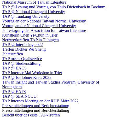
National Museum of Taiwan Literature
TAP @ Lesung und Vortrag von Thilo Diefenbach in Bochum
TAP @ National Chengchi University
TAP @ Tamkang University
Vortrag an der National Taiwan Normal University
Vortrag an der National Chengchi University
Jahrestagung der Association for Taiwan Literature
Künstlerin Chen Yi-Chun in Trier
Netzwerktreffen TAP in Tübingen
TAP @ Interfacing 2022
Treffen Dichter Wu Sheng
Jahrestreffen
TAP meets Qualiservice
TAP @ Studienstiftung
TAP @ EACS
TAP Interner Mai Workshop in Trier
TAP @ Iserlohner Kreis 2022
Taiwan Insight und Taiwan Studies Program, University of
Nottingham
TAP @ EATS
TAP @ SEA NCCU
TAP Internes Meeting an der RUB März 2022
Pressemitteilungen und Berichterstattung
Pressemitteilungen und Berichterstattung
Bericht über das erste TAP-Treffen