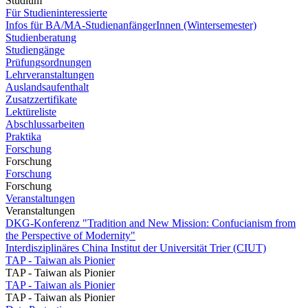
Studium
Für Studieninteressierte
Infos für BA/MA-StudienanfängerInnen (Wintersemester)
Studienberatung
Studiengänge
Prüfungsordnungen
Lehrveranstaltungen
Auslandsaufenthalt
Zusatzzertifikate
Lektüreliste
Abschlussarbeiten
Praktika
Forschung
Forschung
Forschung
Forschung
Veranstaltungen
Veranstaltungen
DKG-Konferenz "Tradition and New Mission: Confucianism from
the Perspective of Modernity"
Interdisziplinäres China Institut der Universität Trier (CIUT)
TAP - Taiwan als Pionier
TAP - Taiwan als Pionier
TAP - Taiwan als Pionier
TAP - Taiwan als Pionier