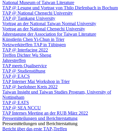
National Museum of Taiwan Literature
TAP @ Lesung und Vortrag von Thilo Diefenbach in Bochum
TAP @ National Chengchi University
TAP @ Tamkang University
Vortrag an der National Taiwan Normal University
Vortrag an der National Chengchi University
Jahrestagung der Association for Taiwan Literature
Künstlerin Chen Yi-Chun in Trier
Netzwerktreffen TAP in Tübingen
TAP @ Interfacing 2022
Treffen Dichter Wu Sheng
Jahrestreffen
TAP meets Qualiservice
TAP @ Studienstiftung
TAP @ EACS
TAP Interner Mai Workshop in Trier
TAP @ Iserlohner Kreis 2022
Taiwan Insight und Taiwan Studies Program, University of
Nottingham
TAP @ EATS
TAP @ SEA NCCU
TAP Internes Meeting an der RUB März 2022
Pressemitteilungen und Berichterstattung
Pressemitteilungen und Berichterstattung
Bericht über das erste TAP-Treffen