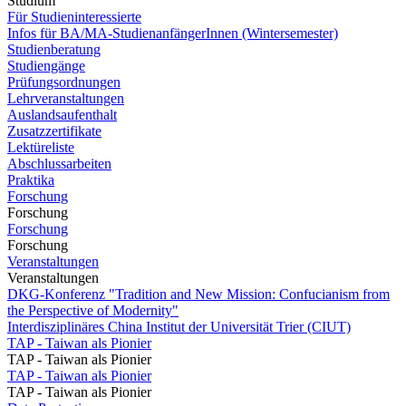
Studium
Für Studieninteressierte
Infos für BA/MA-StudienanfängerInnen (Wintersemester)
Studienberatung
Studiengänge
Prüfungsordnungen
Lehrveranstaltungen
Auslandsaufenthalt
Zusatzzertifikate
Lektüreliste
Abschlussarbeiten
Praktika
Forschung
Forschung
Forschung
Forschung
Veranstaltungen
Veranstaltungen
DKG-Konferenz "Tradition and New Mission: Confucianism from
the Perspective of Modernity"
Interdisziplinäres China Institut der Universität Trier (CIUT)
TAP - Taiwan als Pionier
TAP - Taiwan als Pionier
TAP - Taiwan als Pionier
TAP - Taiwan als Pionier