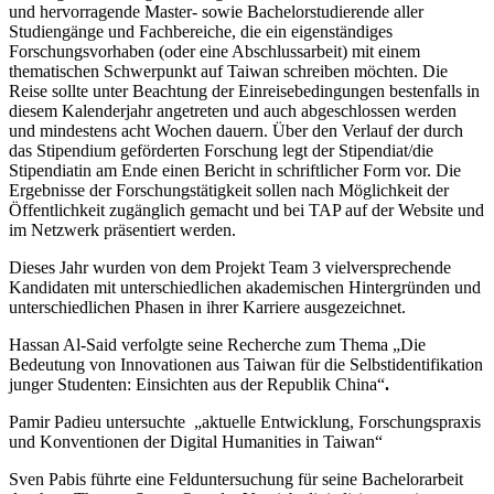
und hervorragende Master- sowie Bachelorstudierende aller
Studiengänge und Fachbereiche, die ein eigenständiges
Forschungsvorhaben (oder eine Abschlussarbeit) mit einem
thematischen Schwerpunkt auf Taiwan schreiben möchten. Die
Reise sollte unter Beachtung der Einreisebedingungen bestenfalls in
diesem Kalenderjahr angetreten und auch abgeschlossen werden
und mindestens acht Wochen dauern. Über den Verlauf der durch
das Stipendium geförderten Forschung legt der Stipendiat/die
Stipendiatin am Ende einen Bericht in schriftlicher Form vor. Die
Ergebnisse der Forschungstätigkeit sollen nach Möglichkeit der
Öffentlichkeit zugänglich gemacht und bei TAP auf der Website und
im Netzwerk präsentiert werden.
Dieses Jahr wurden von dem Projekt Team 3 vielversprechende
Kandidaten mit unterschiedlichen akademischen Hintergründen und
unterschiedlichen Phasen in ihrer Karriere ausgezeichnet.
Hassan Al-Said verfolgte seine Recherche zum Thema „Die
Bedeutung von Innovationen aus Taiwan für die Selbstidentifikation
junger Studenten: Einsichten aus der Republik China“
.
Pamir Padieu untersuchte „aktuelle Entwicklung, Forschungspraxis
und Konventionen der Digital Humanities in Taiwan“
Sven Pabis führte eine Felduntersuchung für seine Bachelorarbeit