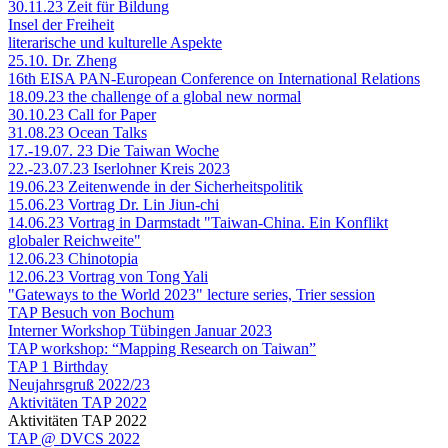
30.11.23 Zeit für Bildung
Insel der Freiheit
literarische und kulturelle Aspekte
25.10. Dr. Zheng
16th EISA PAN-European Conference on International Relations
18.09.23 the challenge of a global new normal
30.10.23 Call for Paper
31.08.23 Ocean Talks
17.-19.07. 23 Die Taiwan Woche
22.-23.07.23 Iserlohner Kreis 2023
19.06.23 Zeitenwende in der Sicherheitspolitik
15.06.23 Vortrag Dr. Lin Jiun-chi
14.06.23 Vortrag in Darmstadt "Taiwan-China. Ein Konflikt
globaler Reichweite"
12.06.23 Chinotopia
12.06.23 Vortrag von Tong Yali
"Gateways to the World 2023" lecture series, Trier session
TAP Besuch von Bochum
Interner Workshop Tübingen Januar 2023
TAP workshop: “Mapping Research on Taiwan”
TAP 1 Birthday
Neujahrsgruß 2022/23
Aktivitäten TAP 2022
Aktivitäten TAP 2022
TAP @ DVCS 2022