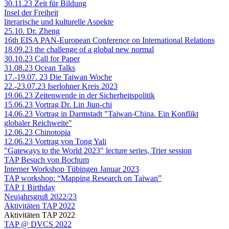
30.11.23 Zeit für Bildung
Insel der Freiheit
literarische und kulturelle Aspekte
25.10. Dr. Zheng
16th EISA PAN-European Conference on International Relations
18.09.23 the challenge of a global new normal
30.10.23 Call for Paper
31.08.23 Ocean Talks
17.-19.07. 23 Die Taiwan Woche
22.-23.07.23 Iserlohner Kreis 2023
19.06.23 Zeitenwende in der Sicherheitspolitik
15.06.23 Vortrag Dr. Lin Jiun-chi
14.06.23 Vortrag in Darmstadt "Taiwan-China. Ein Konflikt
globaler Reichweite"
12.06.23 Chinotopia
12.06.23 Vortrag von Tong Yali
"Gateways to the World 2023" lecture series, Trier session
TAP Besuch von Bochum
Interner Workshop Tübingen Januar 2023
TAP workshop: “Mapping Research on Taiwan”
TAP 1 Birthday
Neujahrsgruß 2022/23
Aktivitäten TAP 2022
Aktivitäten TAP 2022
TAP @ DVCS 2022