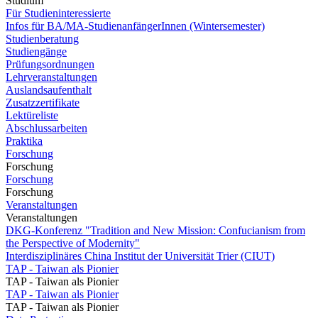
Studium
Für Studieninteressierte
Infos für BA/MA-StudienanfängerInnen (Wintersemester)
Studienberatung
Studiengänge
Prüfungsordnungen
Lehrveranstaltungen
Auslandsaufenthalt
Zusatzzertifikate
Lektüreliste
Abschlussarbeiten
Praktika
Forschung
Forschung
Forschung
Forschung
Veranstaltungen
Veranstaltungen
DKG-Konferenz "Tradition and New Mission: Confucianism from
the Perspective of Modernity"
Interdisziplinäres China Institut der Universität Trier (CIUT)
TAP - Taiwan als Pionier
TAP - Taiwan als Pionier
TAP - Taiwan als Pionier
TAP - Taiwan als Pionier