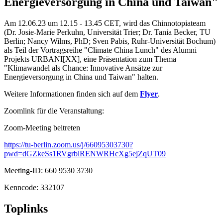
Energieversorgung in China und Taiwan"
Am 12.06.23 um 12.15 - 13.45 CET, wird das Chinnotopiateam
(Dr. Josie-Marie Perkuhn, Universität Trier; Dr. Tania Becker, TU
Berlin; Nancy Wilms, PhD; Sven Pabis, Ruhr-Universität Bochum)
als Teil der Vortragsreihe "Climate China Lunch" des Alumni
Projekts URBANI[XX], eine Präsentation zum Thema
"Klimawandel als Chance: Innovative Ansätze zur
Energieversorgung in China und Taiwan" halten.
Weitere Informationen finden sich auf dem
Flyer
.
Zoomlink für die Veranstaltung:
Zoom-Meeting beitreten
https://tu-berlin.zoom.us/j/66095303730?
pwd=dGZkeSs1RVgrblRENWRHcXg5ejZqUT09
Meeting-ID: 660 9530 3730
Kenncode: 332107
Toplinks