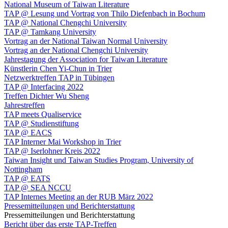
National Museum of Taiwan Literature
TAP @ Lesung und Vortrag von Thilo Diefenbach in Bochum
TAP @ National Chengchi University
TAP @ Tamkang University
Vortrag an der National Taiwan Normal University
Vortrag an der National Chengchi University
Jahrestagung der Association for Taiwan Literature
Künstlerin Chen Yi-Chun in Trier
Netzwerktreffen TAP in Tübingen
TAP @ Interfacing 2022
Treffen Dichter Wu Sheng
Jahrestreffen
TAP meets Qualiservice
TAP @ Studienstiftung
TAP @ EACS
TAP Interner Mai Workshop in Trier
TAP @ Iserlohner Kreis 2022
Taiwan Insight und Taiwan Studies Program, University of
Nottingham
TAP @ EATS
TAP @ SEA NCCU
TAP Internes Meeting an der RUB März 2022
Pressemitteilungen und Berichterstattung
Pressemitteilungen und Berichterstattung
Bericht über das erste TAP-Treffen