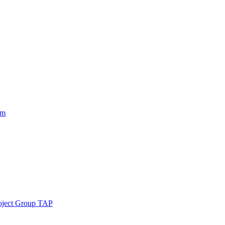
am
roject Group TAP