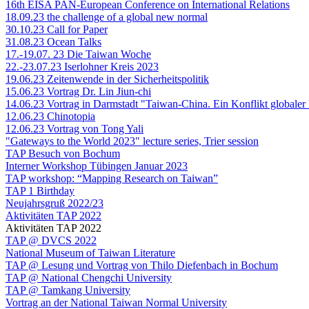
16th EISA PAN-European Conference on International Relations
18.09.23 the challenge of a global new normal
30.10.23 Call for Paper
31.08.23 Ocean Talks
17.-19.07. 23 Die Taiwan Woche
22.-23.07.23 Iserlohner Kreis 2023
19.06.23 Zeitenwende in der Sicherheitspolitik
15.06.23 Vortrag Dr. Lin Jiun-chi
14.06.23 Vortrag in Darmstadt "Taiwan-China. Ein Konflikt globaler
12.06.23 Chinotopia
12.06.23 Vortrag von Tong Yali
"Gateways to the World 2023" lecture series, Trier session
TAP Besuch von Bochum
Interner Workshop Tübingen Januar 2023
TAP workshop: “Mapping Research on Taiwan”
TAP 1 Birthday
Neujahrsgruß 2022/23
Aktivitäten TAP 2022
Aktivitäten TAP 2022
TAP @ DVCS 2022
National Museum of Taiwan Literature
TAP @ Lesung und Vortrag von Thilo Diefenbach in Bochum
TAP @ National Chengchi University
TAP @ Tamkang University
Vortrag an der National Taiwan Normal University