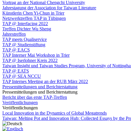
Vortrag an der National Chengchi University
Jahrestagung der Association for Taiwan Literature
Künstlerin Chen Yi-Chun in Trier
Netzwerktreffen TAP in Tübingen
TAP @ Interfacing 2022
Treffen Dichter Wu Sheng
Jahrestreffen
TAP meets Qualiservice
TAP @ Studienstiftung
TAP @ EACS
TAP Interner Mai Workshop in Trier
TAP @ Iserlohner Kreis 2022
Taiwan Insight und Taiwan Studies Program, University of Nottingh
TAP @ EATS
TAP @ SEA NCCU
TAP Internes Meeting an der RUB März 2022
Pressemitteilungen und Berichterstattung
Pressemitteilungen und Berichterstattung
Bericht über das erste TAP-Treffen
Veröffentlichungen
Veröffentlichungen
Local Innovation in the Dynamics of Global Megatrends
Taiwan: Melting Pot and Innovation Hub: Collected Essays by the P