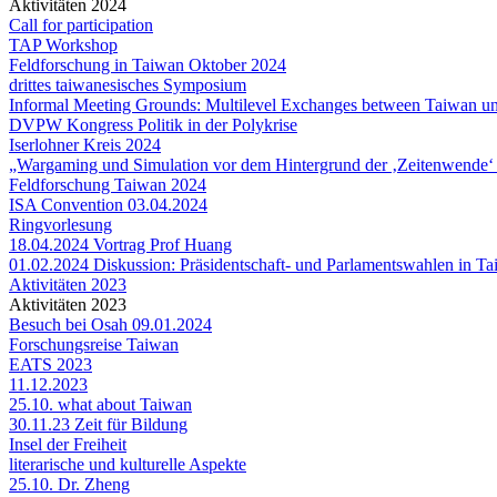
Aktivitäten 2024
Call for participation
TAP Workshop
Feldforschung in Taiwan Oktober 2024
drittes taiwanesisches Symposium
Informal Meeting Grounds: Multilevel Exchanges between Taiwan 
DVPW Kongress Politik in der Polykrise
Iserlohner Kreis 2024
„Wargaming und Simulation vor dem Hintergrund der ‚Zeitenwende‘ in
Feldforschung Taiwan 2024
ISA Convention 03.04.2024
Ringvorlesung
18.04.2024 Vortrag Prof Huang
01.02.2024 Diskussion: Präsidentschaft- und Parlamentswahlen in T
Aktivitäten 2023
Aktivitäten 2023
Besuch bei Osah 09.01.2024
Forschungsreise Taiwan
EATS 2023
11.12.2023
25.10. what about Taiwan
30.11.23 Zeit für Bildung
Insel der Freiheit
literarische und kulturelle Aspekte
25.10. Dr. Zheng