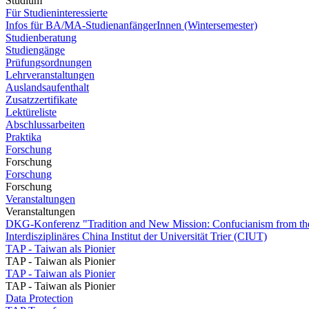
Studium
Für Studieninteressierte
Infos für BA/MA-StudienanfängerInnen (Wintersemester)
Studienberatung
Studiengänge
Prüfungsordnungen
Lehrveranstaltungen
Auslandsaufenthalt
Zusatzzertifikate
Lektüreliste
Abschlussarbeiten
Praktika
Forschung
Forschung
Forschung
Forschung
Veranstaltungen
Veranstaltungen
DKG-Konferenz "Tradition and New Mission: Confucianism from the
Interdisziplinäres China Institut der Universität Trier (CIUT)
TAP - Taiwan als Pionier
TAP - Taiwan als Pionier
TAP - Taiwan als Pionier
TAP - Taiwan als Pionier
Data Protection