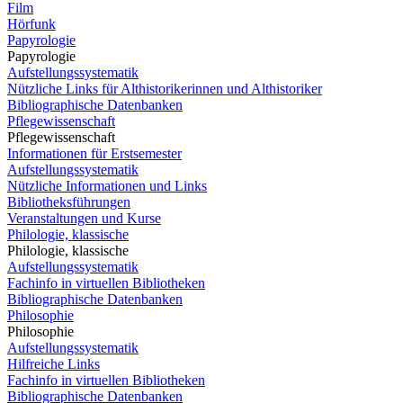
Film
Hörfunk
Papyrologie
Papyrologie
Aufstellungssystematik
Nützliche Links für Althistorikerinnen und Althistoriker
Bibliographische Datenbanken
Pflegewissenschaft
Pflegewissenschaft
Informationen für Erstsemester
Aufstellungssystematik
Nützliche Informationen und Links
Bibliotheksführungen
Veranstaltungen und Kurse
Philologie, klassische
Philologie, klassische
Aufstellungssystematik
Fachinfo in virtuellen Bibliotheken
Bibliographische Datenbanken
Philosophie
Philosophie
Aufstellungssystematik
Hilfreiche Links
Fachinfo in virtuellen Bibliotheken
Bibliographische Datenbanken