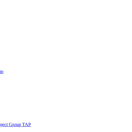
am
roject Group TAP