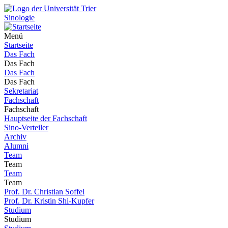
Sinologie
Menü
Startseite
Das Fach
Das Fach
Das Fach
Das Fach
Sekretariat
Fachschaft
Fachschaft
Hauptseite der Fachschaft
Sino-Verteiler
Archiv
Alumni
Team
Team
Team
Team
Prof. Dr. Christian Soffel
Prof. Dr. Kristin Shi-Kupfer
Studium
Studium