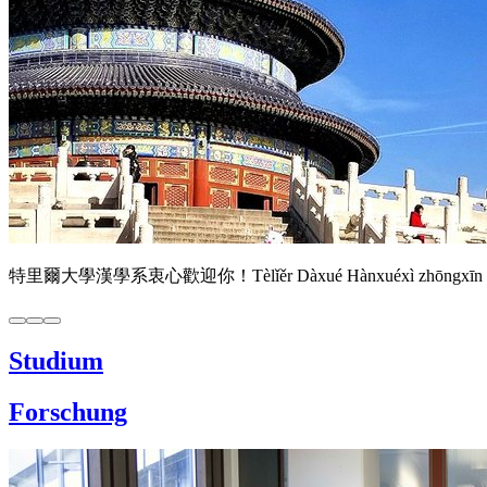
特里爾大學漢學系衷心歡迎你！Tèlǐěr Dàxué Hànxuéxì zhōngxīn huānyíng nǐ! - 
Studium
Forschung