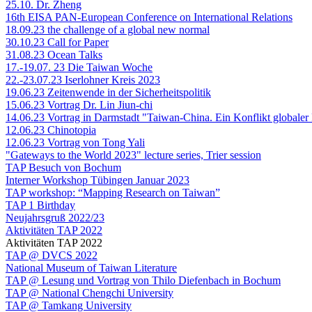
25.10. Dr. Zheng
16th EISA PAN-European Conference on International Relations
18.09.23 the challenge of a global new normal
30.10.23 Call for Paper
31.08.23 Ocean Talks
17.-19.07. 23 Die Taiwan Woche
22.-23.07.23 Iserlohner Kreis 2023
19.06.23 Zeitenwende in der Sicherheitspolitik
15.06.23 Vortrag Dr. Lin Jiun-chi
14.06.23 Vortrag in Darmstadt "Taiwan-China. Ein Konflikt globaler
12.06.23 Chinotopia
12.06.23 Vortrag von Tong Yali
"Gateways to the World 2023" lecture series, Trier session
TAP Besuch von Bochum
Interner Workshop Tübingen Januar 2023
TAP workshop: “Mapping Research on Taiwan”
TAP 1 Birthday
Neujahrsgruß 2022/23
Aktivitäten TAP 2022
Aktivitäten TAP 2022
TAP @ DVCS 2022
National Museum of Taiwan Literature
TAP @ Lesung und Vortrag von Thilo Diefenbach in Bochum
TAP @ National Chengchi University
TAP @ Tamkang University