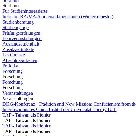
Studium
Studium
Für Studieninteressierte
Infos für BA/MA-StudienanfängerInnen (Wintersemester)
Studienberatung
Studiengänge
Prüfungsordnungen
Lehrveranstaltungen
Auslandsaufenthalt
Zusatzzertifikate
Lektüreliste
Abschlussarbeiten
Praktika
Forschung
Forschung
Forschung
Forschung
Veranstaltungen
Veranstaltungen
DKG-Konferenz "Tradition and New Mission: Confucianism from the
Interdisziplinäres China Institut der Universität Trier (CIUT)
TAP - Taiwan als Pionier
TAP - Taiwan als Pionier
TAP - Taiwan als Pionier
TAP - Taiwan als Pionier