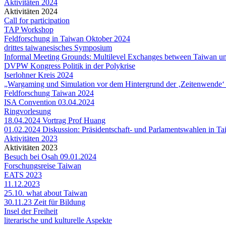
Aktivitäten 2024
Aktivitäten 2024
Call for participation
TAP Workshop
Feldforschung in Taiwan Oktober 2024
drittes taiwanesisches Symposium
Informal Meeting Grounds: Multilevel Exchanges between Taiwan 
DVPW Kongress Politik in der Polykrise
Iserlohner Kreis 2024
„Wargaming und Simulation vor dem Hintergrund der ‚Zeitenwende‘ in
Feldforschung Taiwan 2024
ISA Convention 03.04.2024
Ringvorlesung
18.04.2024 Vortrag Prof Huang
01.02.2024 Diskussion: Präsidentschaft- und Parlamentswahlen in T
Aktivitäten 2023
Aktivitäten 2023
Besuch bei Osah 09.01.2024
Forschungsreise Taiwan
EATS 2023
11.12.2023
25.10. what about Taiwan
30.11.23 Zeit für Bildung
Insel der Freiheit
literarische und kulturelle Aspekte