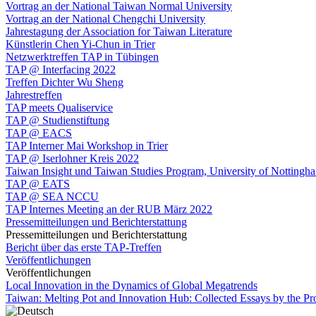
Vortrag an der National Taiwan Normal University
Vortrag an der National Chengchi University
Jahrestagung der Association for Taiwan Literature
Künstlerin Chen Yi-Chun in Trier
Netzwerktreffen TAP in Tübingen
TAP @ Interfacing 2022
Treffen Dichter Wu Sheng
Jahrestreffen
TAP meets Qualiservice
TAP @ Studienstiftung
TAP @ EACS
TAP Interner Mai Workshop in Trier
TAP @ Iserlohner Kreis 2022
Taiwan Insight und Taiwan Studies Program, University of Nottingh
TAP @ EATS
TAP @ SEA NCCU
TAP Internes Meeting an der RUB März 2022
Pressemitteilungen und Berichterstattung
Pressemitteilungen und Berichterstattung
Bericht über das erste TAP-Treffen
Veröffentlichungen
Veröffentlichungen
Local Innovation in the Dynamics of Global Megatrends
Taiwan: Melting Pot and Innovation Hub: Collected Essays by the P