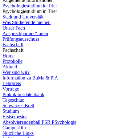
Allgemeine Informationen
Psychologiestudium in Trier
Psychologiestudium in Trier
Stadt und Universität
Was Studierende meinen
Unser Fach
Ansprechpartner*innen
Prüfungsausschuss
Fachschaft
Fachschaft
Home
Protokolle
Aktuell
Wer sind wir?
Information zu BaMa & PiA
Lehrpreis
Vorträge
Praktikumsdatenbank
Tageschiao
Schwarzes Brett
Studium
Erstsemester
Absolvierendenball FSR PSychologie
CampusOhr
Nützliche Links