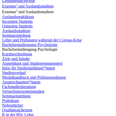
Leistungsnachweise
Erasmus⁺ und Auslandsstudium
Erasmus⁺ und Auslandsstudium
Auslandspraktikum
Incoming Students
Outgoing Students
Auslandsstudium
Seminarzuteilung
Lehre und Prüfungen während der Corona-Krise
Bachelorstudiengang Psychologie
Bachelorstudiengang Psychologie
Kurzbeschreibung
Ziele und Inhalte
Anmeldung und Studieneignungstest
Infos für Studienanfänger*innen
Studienverlauf
Modulhandbuch und Prüfungsordnung
Ansprechpartner*innen
Fachstudienberatung
Versuchspersonenstunden
Seminarzuteilung
Praktikum
Nebenfächer
Qualitätssicherung
R in der BSc Lehre