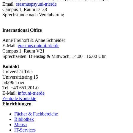
Email:
erasmuspsy
uni-trier
de
Campus 1, Raum D138
Sprechstunde nach Vereinbarung
International Office
Anne Freihoff & Anne Schneider
E-Mail:
erasmus.out
uni-trier
de
Campus 1, Raum V21
Sprechzeiten: Dienstag & Mittwoch, 14.00 - 16.00 Uhr
Kontakt
Universität Trier
Universitätsring 15
54296 Trier
Tel. +49 651 201-0
E-Mail:
info
uni-trier
de
Zentrale Kontakte
Einrichtungen
Fächer & Fachbereiche
Bibliothek
Mensa
IT-Services