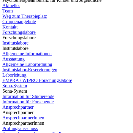
Psychotherapieambulanz für Kinder und Jugendliche
Aktuelles
Team
Weg zum Therapieplatz
Gruppenangebote
Kontakt
Forschungslabore
Forschungslabore
Institutslabore
Institutslabore
Allgemeine Informationen
Ausstattung
Allgemeine Laborordnung
Institutslabor-Reservierungen
Laborleitung
EMPRA / WIPRO Forschungslabore
Sona-System
Sona-System
Information für Studierende
Information für Forschende
Ansprechpartner
Ansprechpartner
AnsprechpartnerInnen
AnsprechpartnerInnen
Prüfungsausschuss