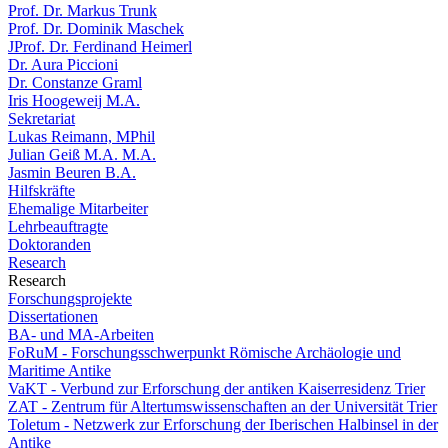
Prof. Dr. Markus Trunk
Prof. Dr. Dominik Maschek
JProf. Dr. Ferdinand Heimerl
Dr. Aura Piccioni
Dr. Constanze Graml
Iris Hoogeweij M.A.
Sekretariat
Lukas Reimann, MPhil
Julian Geiß M.A. M.A.
Jasmin Beuren B.A.
Hilfskräfte
Ehemalige Mitarbeiter
Lehrbeauftragte
Doktoranden
Research
Research
Forschungsprojekte
Dissertationen
BA- und MA-Arbeiten
FoRuM - Forschungsschwerpunkt Römische Archäologie und
Maritime Antike
VaKT - Verbund zur Erforschung der antiken Kaiserresidenz Trier
ZAT - Zentrum für Altertumswissenschaften an der Universität Trier
Toletum - Netzwerk zur Erforschung der Iberischen Halbinsel in der
Antike