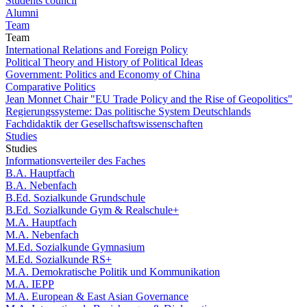
Students council
Alumni
Team
Team
International Relations and Foreign Policy
Political Theory and History of Political Ideas
Government: Politics and Economy of China
Comparative Politics
Jean Monnet Chair "EU Trade Policy and the Rise of Geopolitics"
Regierungssysteme: Das politische System Deutschlands
Fachdidaktik der Gesellschaftswissenschaften
Studies
Studies
Informationsverteiler des Faches
B.A. Hauptfach
B.A. Nebenfach
B.Ed. Sozialkunde Grundschule
B.Ed. Sozialkunde Gym & Realschule+
M.A. Hauptfach
M.A. Nebenfach
M.Ed. Sozialkunde Gymnasium
M.Ed. Sozialkunde RS+
M.A. Demokratische Politik und Kommunikation
M.A. IEPP
M.A. European & East Asian Governance