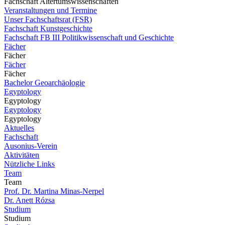
Fachschaft Altertumswissenschaften
Veranstaltungen und Termine
Unser Fachschaftsrat (FSR)
Fachschaft Kunstgeschichte
Fachschaft FB III Politikwissenschaft und Geschichte
Fächer
Fächer
Fächer
Fächer
Bachelor Geoarchäologie
Egyptology
Egyptology
Egyptology
Egyptology
Aktuelles
Fachschaft
Ausonius-Verein
Aktivitäten
Nützliche Links
Team
Team
Prof. Dr. Martina Minas-Nerpel
Dr. Anett Rózsa
Studium
Studium