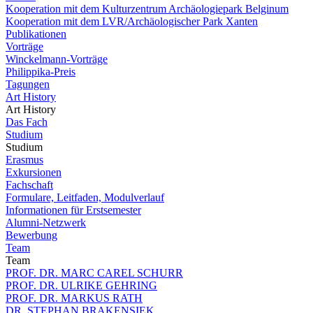
Kooperation mit dem Kulturzentrum Archäologiepark Belginum
Kooperation mit dem LVR/Archäologischer Park Xanten
Publikationen
Vorträge
Winckelmann-Vorträge
Philippika-Preis
Tagungen
Art History
Art History
Das Fach
Studium
Studium
Erasmus
Exkursionen
Fachschaft
Formulare, Leitfaden, Modulverlauf
Informationen für Erstsemester
Alumni-Netzwerk
Bewerbung
Team
Team
PROF. DR. MARC CAREL SCHURR
PROF. DR. ULRIKE GEHRING
PROF. DR. MARKUS RATH
DR. STEPHAN BRAKENSIEK