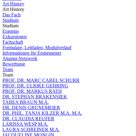
Art History
Art History
Das Fach
Studium
Studium
Erasmus
Exkursionen
Fachschaft
Formulare, Leitfaden, Modulverlauf
Informationen für Erstsemester
Alumni-Netzwerk
Bewerbung
Team
Team
PROF. DR. MARC CAREL SCHURR
PROF. DR. ULRIKE GEHRING
PROF. DR. MARKUS RATH
DR. STEPHAN BRAKENSIEK
TABEA BRAUN M.A.
DR. DENIS GRÜNEMEIER
DR. PHIL. TANJA KILZER M.A. M.A.
DR. CLAUDIA REUFER
LARISSA WESP M.A.
LAURA SCHREINER M.A.
JACQUELINE MONGIN