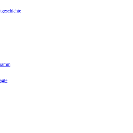
tgeschichte
gramm
agte