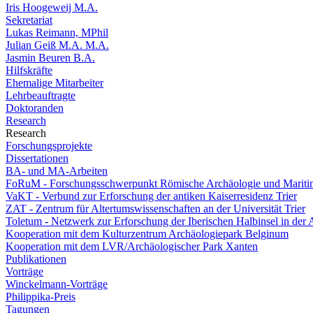
Iris Hoogeweij M.A.
Sekretariat
Lukas Reimann, MPhil
Julian Geiß M.A. M.A.
Jasmin Beuren B.A.
Hilfskräfte
Ehemalige Mitarbeiter
Lehrbeauftragte
Doktoranden
Research
Research
Forschungsprojekte
Dissertationen
BA- und MA-Arbeiten
FoRuM - Forschungsschwerpunkt Römische Archäologie und Mariti
VaKT - Verbund zur Erforschung der antiken Kaiserresidenz Trier
ZAT - Zentrum für Altertumswissenschaften an der Universität Trier
Toletum - Netzwerk zur Erforschung der Iberischen Halbinsel in der 
Kooperation mit dem Kulturzentrum Archäologiepark Belginum
Kooperation mit dem LVR/Archäologischer Park Xanten
Publikationen
Vorträge
Winckelmann-Vorträge
Philippika-Preis
Tagungen