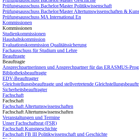
Prüfungsausschuss Bachelor/Master Geschichte
Prüfungsausschuss Bachelor/Master Politikwissenschaft
Prüfungsausschuss Bachelor/Master Altertumswissenschaften & Kuns
Prüfungsausschuss MA International En
Kommissionen
Kommissionen
Studienkommissionen
Haushaltskommission
Evaluationskommission Qualitätssicherung
Fachausschuss für Studium und Lehre
Beauftragte
Beauftragte
Ansprechpartnerinnen und Ansprechpartner für das ERASMUS-Pro
Bibliotheksbeauftragte
EDV-Beauftragter
Gleichstellungsbeauftragte und stellvertretende Gleichstellungsbeauftr
Sicherheitsbeauftragter
Fachschaft
Fachschaft
Fachschaft Altertumswissenschaften
Fachschaft Altertumswissenschaften
Veranstaltungen und Termine
Unser Fachschaftsrat (FSR)
Fachschaft Kunstgeschichte
Fachschaft FB III Politikwissenschaft und Geschichte