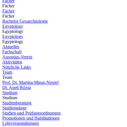
Fächer
Fächer
Fächer
Fächer
Bachelor Geoarchäologie
Egyptology
Egyptology
Egyptology
Egyptology
Aktuelles
Fachschaft
Ausonius-Verein
Aktivitäten
Nützliche Links
Team
Team
Prof. Dr. Martina Minas-Nerpel
Dr. Anett Rózsa
Studium
Studium
Studienberatung
Studiengänge
Studien-und Prüfungsordnungen
Promotionen und Habilitationen
Lehrveranstaltungen