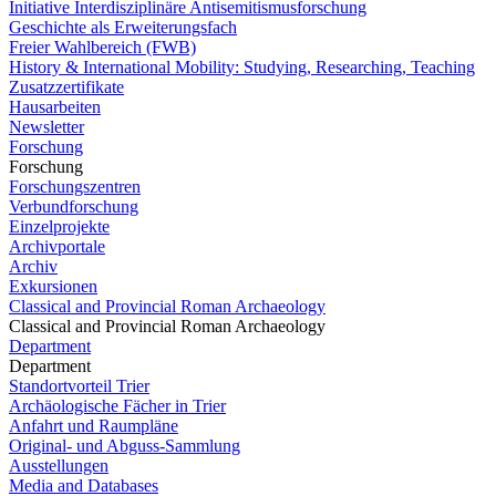
Initiative Interdisziplinäre Antisemitismusforschung
Geschichte als Erweiterungsfach
Freier Wahlbereich (FWB)
History & International Mobility: Studying, Researching, Teaching
Zusatzzertifikate
Hausarbeiten
Newsletter
Forschung
Forschung
Forschungszentren
Verbundforschung
Einzelprojekte
Archivportale
Archiv
Exkursionen
Classical and Provincial Roman Archaeology
Classical and Provincial Roman Archaeology
Department
Department
Standortvorteil Trier
Archäologische Fächer in Trier
Anfahrt und Raumpläne
Original- und Abguss-Sammlung
Ausstellungen
Media and Databases