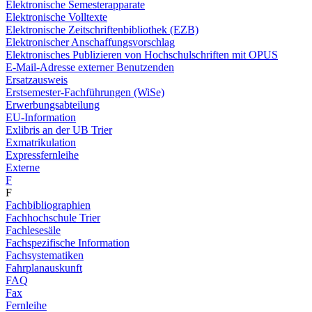
Elektronische Semesterapparate
Elektronische Volltexte
Elektronische Zeitschriftenbibliothek (EZB)
Elektronischer Anschaffungsvorschlag
Elektronisches Publizieren von Hochschulschriften mit OPUS
E-Mail-Adresse externer Benutzenden
Ersatzausweis
Erstsemester-Fachführungen (WiSe)
Erwerbungsabteilung
EU-Information
Exlibris an der UB Trier
Exmatrikulation
Expressfernleihe
Externe
F
F
Fachbibliographien
Fachhochschule Trier
Fachlesesäle
Fachspezifische Information
Fachsystematiken
Fahrplanauskunft
FAQ
Fax
Fernleihe