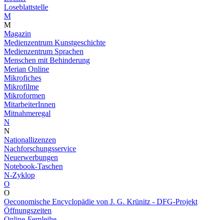
Loseblattstelle
M
M
Magazin
Medienzentrum Kunstgeschichte
Medienzentrum Sprachen
Menschen mit Behinderung
Merian Online
Mikrofiches
Mikrofilme
Mikroformen
MitarbeiterInnen
Mitnahmeregal
N
N
Nationallizenzen
Nachforschungsservice
Neuerwerbungen
Notebook-Taschen
N-Zyklop
O
O
Oeconomische Encyclopädie von J. G. Krünitz - DFG-Projekt
Öffnungszeiten
Online-Fernleihe