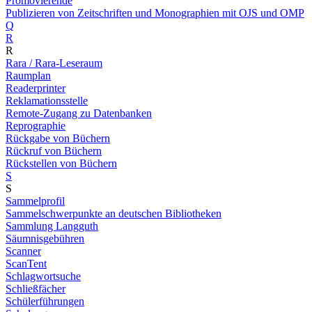
Promovierende
Publizieren von Zeitschriften und Monographien mit OJS und OMP
Q
R
R
Rara / Rara-Leseraum
Raumplan
Readerprinter
Reklamationsstelle
Remote-Zugang zu Datenbanken
Reprographie
Rückgabe von Büchern
Rückruf von Büchern
Rückstellen von Büchern
S
S
Sammelprofil
Sammelschwerpunkte an deutschen Bibliotheken
Sammlung Langguth
Säumnisgebühren
Scanner
ScanTent
Schlagwortsuche
Schließfächer
Schülerführungen