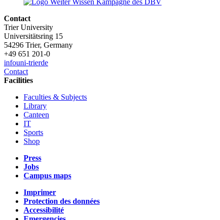
Contact
Trier University
Universitätsring 15
54296 Trier, Germany
+49 651 201-0
info
uni-trier
de
Contact
Facilities
Faculties & Subjects
Library
Canteen
IT
Sports
Shop
Press
Jobs
Campus maps
Imprimer
Protection des données
Accessibilité
Emergencies