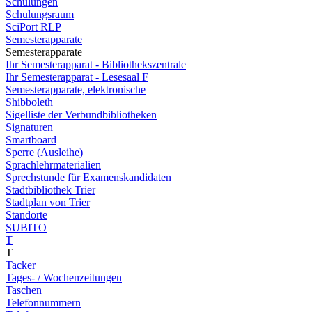
Schulungen
Schulungsraum
SciPort RLP
Semesterapparate
Semesterapparate
Ihr Semesterapparat - Bibliothekszentrale
Ihr Semesterapparat - Lesesaal F
Semesterapparate, elektronische
Shibboleth
Sigelliste der Verbundbibliotheken
Signaturen
Smartboard
Sperre (Ausleihe)
Sprachlehrmaterialien
Sprechstunde für Examenskandidaten
Stadtbibliothek Trier
Stadtplan von Trier
Standorte
SUBITO
T
T
Tacker
Tages- / Wochenzeitungen
Taschen
Telefonnummern