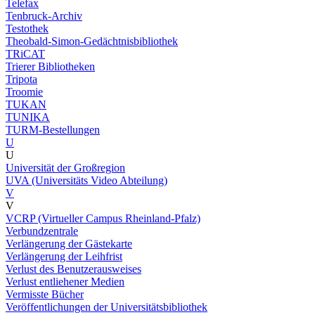
Telefax
Tenbruck-Archiv
Testothek
Theobald-Simon-Gedächtnisbibliothek
TRiCAT
Trierer Bibliotheken
Tripota
Troomie
TUKAN
TUNIKA
TURM-Bestellungen
U
U
Universität der Großregion
UVA (Universitäts Video Abteilung)
V
V
VCRP (Virtueller Campus Rheinland-Pfalz)
Verbundzentrale
Verlängerung der Gästekarte
Verlängerung der Leihfrist
Verlust des Benutzerausweises
Verlust entliehener Medien
Vermisste Bücher
Veröffentlichungen der Universitätsbibliothek