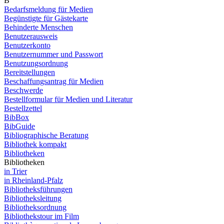
B
Bedarfsmeldung für Medien
Begünstigte für Gästekarte
Behinderte Menschen
Benutzerausweis
Benutzerkonto
Benutzernummer und Passwort
Benutzungsordnung
Bereitstellungen
Beschaffungsantrag für Medien
Beschwerde
Bestellformular für Medien und Literatur
Bestellzettel
BibBox
BibGuide
Bibliographische Beratung
Bibliothek kompakt
Bibliotheken
Bibliotheken
in Trier
in Rheinland-Pfalz
Bibliotheksführungen
Bibliotheksleitung
Bibliotheksordnung
Bibliothekstour im Film