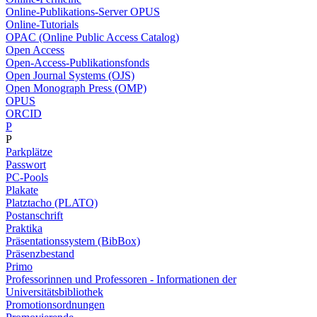
Online-Publikations-Server OPUS
Online-Tutorials
OPAC (Online Public Access Catalog)
Open Access
Open-Access-Publikationsfonds
Open Journal Systems (OJS)
Open Monograph Press (OMP)
OPUS
ORCID
P
P
Parkplätze
Passwort
PC-Pools
Plakate
Platztacho (PLATO)
Postanschrift
Praktika
Präsentationssystem (BibBox)
Präsenzbestand
Primo
Professorinnen und Professoren - Informationen der
Universitätsbibliothek
Promotionsordnungen