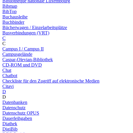
Bibliothèque nationale Luxembourg
Bibmap
BibTop
Buchausleihe
Buchbinder
Bücherwagen / Einzelarbeitsplätze
Busverbindungen (VRT)
C
C
Campus I / Campus II
Campusgelände
Caspar-Olevian-Bibliothek
CD-ROM und DVD
Chat
Chatbot
Checkliste für den Zugriff auf elektronische Medien
Citavi
D
D
Datenbanken
Datenschutz
Datenschutz OPUS
Dauerleihgaben
Diathek
DigiBib