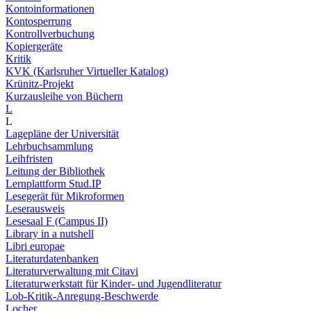
Kontoinformationen
Kontosperrung
Kontrollverbuchung
Kopiergeräte
Kritik
KVK (Karlsruher Virtueller Katalog)
Krünitz-Projekt
Kurzausleihe von Büchern
L
L
Lagepläne der Universität
Lehrbuchsammlung
Leihfristen
Leitung der Bibliothek
Lernplattform Stud.IP
Lesegerät für Mikroformen
Leserausweis
Lesesaal F (Campus II)
Library in a nutshell
Libri europae
Literaturdatenbanken
Literaturverwaltung mit Citavi
Literaturwerkstatt für Kinder- und Jugendliteratur
Lob-Kritik-Anregung-Beschwerde
Locher