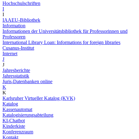
Hochschulschriften
I
I
IAAEU-Bibliothek
Information
Informationen der Universitätsbibliothek für Professorinnen und
Professoren
International Library Loan: Informations for foreign libraries
Cusanus-Institut
Internet
J
J
Jahresberichte
Jahresstatistik
Juris-Datenbanken online
K
K
Karlsruher Virtueller Katalog (KVK)
Katalog
Kassenautomat
Katalogisierungsabteilung
KI-Chatbot
Kinderkiste
Konferenzraum
Kontakt