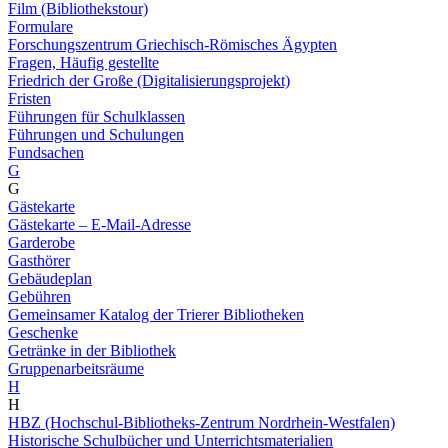
Film (Bibliothekstour)
Formulare
Forschungszentrum Griechisch-Römisches Ägypten
Fragen, Häufig gestellte
Friedrich der Große (Digitalisierungsprojekt)
Fristen
Führungen für Schulklassen
Führungen und Schulungen
Fundsachen
G
G
Gästekarte
Gästekarte – E-Mail-Adresse
Garderobe
Gasthörer
Gebäudeplan
Gebühren
Gemeinsamer Katalog der Trierer Bibliotheken
Geschenke
Getränke in der Bibliothek
Gruppenarbeitsräume
H
H
HBZ (Hochschul-Bibliotheks-Zentrum Nordrhein-Westfalen)
Historische Schulbücher und Unterrichtsmaterialien