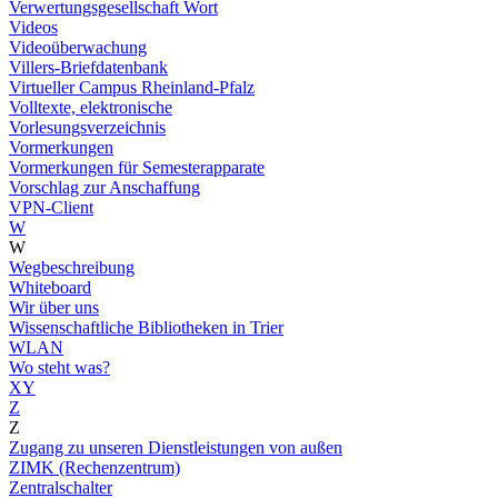
Verwertungsgesellschaft Wort
Videos
Videoüberwachung
Villers-Briefdatenbank
Virtueller Campus Rheinland-Pfalz
Volltexte, elektronische
Vorlesungsverzeichnis
Vormerkungen
Vormerkungen für Semesterapparate
Vorschlag zur Anschaffung
VPN-Client
W
W
Wegbeschreibung
Whiteboard
Wir über uns
Wissenschaftliche Bibliotheken in Trier
WLAN
Wo steht was?
XY
Z
Z
Zugang zu unseren Dienstleistungen von außen
ZIMK (Rechenzentrum)
Zentralschalter