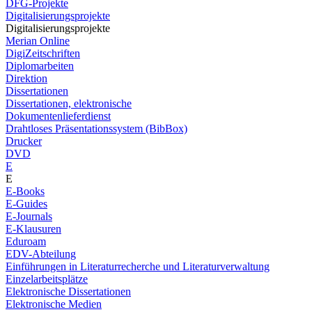
DFG-Projekte
Digitalisierungsprojekte
Digitalisierungsprojekte
Merian Online
DigiZeitschriften
Diplomarbeiten
Direktion
Dissertationen
Dissertationen, elektronische
Dokumentenlieferdienst
Drahtloses Präsentationssystem (BibBox)
Drucker
DVD
E
E
E-Books
E-Guides
E-Journals
E-Klausuren
Eduroam
EDV-Abteilung
Einführungen in Literaturrecherche und Literaturverwaltung
Einzelarbeitsplätze
Elektronische Dissertationen
Elektronische Medien