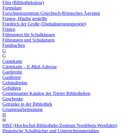
Film (Bibliothekstour)
Formulare
Forschungszentrum Griechisch-Römisches Ägypten
Fragen, Häufig gestellte
Friedrich der Große (Digitalisierungsprojekt)
Fristen
Führungen für Schulklassen
Führungen und Schulungen
Fundsachen
G
G
Gästekarte
Gästekarte – E-Mail-Adresse
Garderobe
Gasthörer
Gebäudeplan
Gebühren
Gemeinsamer Katalog der Trierer Bibliotheken
Geschenke
Getränke in der Bibliothek
Gruppenarbeitsräume
H
H
HBZ (Hochschul-Bibliotheks-Zentrum Nordrhein-Westfalen)
Historische Schulbücher und Unterrichtsmaterialien