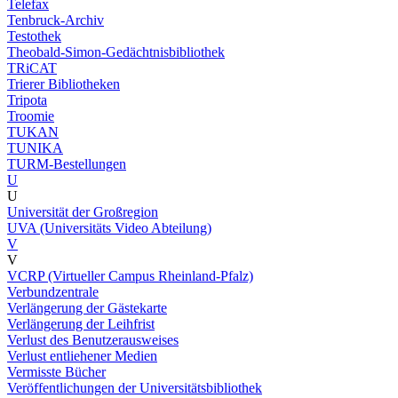
Telefax
Tenbruck-Archiv
Testothek
Theobald-Simon-Gedächtnisbibliothek
TRiCAT
Trierer Bibliotheken
Tripota
Troomie
TUKAN
TUNIKA
TURM-Bestellungen
U
U
Universität der Großregion
UVA (Universitäts Video Abteilung)
V
V
VCRP (Virtueller Campus Rheinland-Pfalz)
Verbundzentrale
Verlängerung der Gästekarte
Verlängerung der Leihfrist
Verlust des Benutzerausweises
Verlust entliehener Medien
Vermisste Bücher
Veröffentlichungen der Universitätsbibliothek