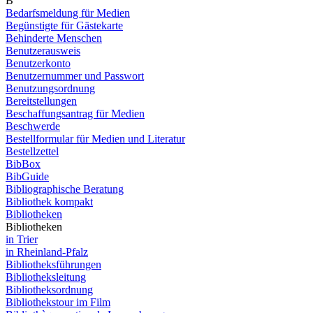
B
Bedarfsmeldung für Medien
Begünstigte für Gästekarte
Behinderte Menschen
Benutzerausweis
Benutzerkonto
Benutzernummer und Passwort
Benutzungsordnung
Bereitstellungen
Beschaffungsantrag für Medien
Beschwerde
Bestellformular für Medien und Literatur
Bestellzettel
BibBox
BibGuide
Bibliographische Beratung
Bibliothek kompakt
Bibliotheken
Bibliotheken
in Trier
in Rheinland-Pfalz
Bibliotheksführungen
Bibliotheksleitung
Bibliotheksordnung
Bibliothekstour im Film