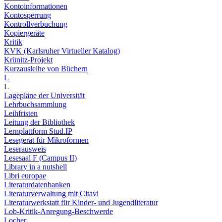
Kontoinformationen
Kontosperrung
Kontrollverbuchung
Kopiergeräte
Kritik
KVK (Karlsruher Virtueller Katalog)
Krünitz-Projekt
Kurzausleihe von Büchern
L
L
Lagepläne der Universität
Lehrbuchsammlung
Leihfristen
Leitung der Bibliothek
Lernplattform Stud.IP
Lesegerät für Mikroformen
Leserausweis
Lesesaal F (Campus II)
Library in a nutshell
Libri europae
Literaturdatenbanken
Literaturverwaltung mit Citavi
Literaturwerkstatt für Kinder- und Jugendliteratur
Lob-Kritik-Anregung-Beschwerde
Locher