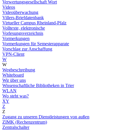
Verwertungsgesellschaft Wort
Videos
Videoüberwachung
Villers-Briefdatenbank
Virtueller Campus Rheinland-Pfalz
Volltexte, elektronische
Vorlesungsverzeichnis
Vormerkungen
Vormerkungen für Semesterapparate
Vorschlag zur Anschaffung
VPN-Client
W
W
Wegbeschreibung
Whiteboard
Wir über uns
Wissenschaftliche Bibliotheken in Trier
WLAN
Wo steht was?
XY
Z
Z
Zugang zu unseren Dienstleistungen von außen
ZIMK (Rechenzentrum)
Zentralschalter