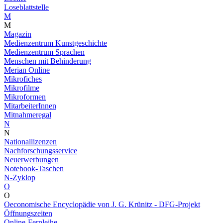
Loseblattstelle
M
M
Magazin
Medienzentrum Kunstgeschichte
Medienzentrum Sprachen
Menschen mit Behinderung
Merian Online
Mikrofiches
Mikrofilme
Mikroformen
MitarbeiterInnen
Mitnahmeregal
N
N
Nationallizenzen
Nachforschungsservice
Neuerwerbungen
Notebook-Taschen
N-Zyklop
O
O
Oeconomische Encyclopädie von J. G. Krünitz - DFG-Projekt
Öffnungszeiten
Online-Fernleihe