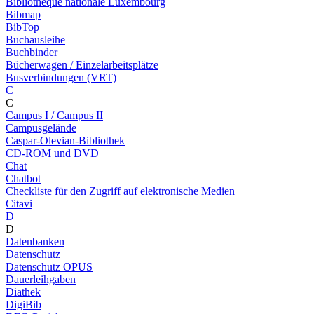
Bibliothèque nationale Luxembourg
Bibmap
BibTop
Buchausleihe
Buchbinder
Bücherwagen / Einzelarbeitsplätze
Busverbindungen (VRT)
C
C
Campus I / Campus II
Campusgelände
Caspar-Olevian-Bibliothek
CD-ROM und DVD
Chat
Chatbot
Checkliste für den Zugriff auf elektronische Medien
Citavi
D
D
Datenbanken
Datenschutz
Datenschutz OPUS
Dauerleihgaben
Diathek
DigiBib