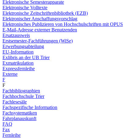
Elektronische Semesterapparate
Elektronische Volltexte
Elektronische Zeitschriftenbibliothek (EZB)
Elektronischer Anschaffungsvorschlag
Elektronisches Publizieren von Hochschulschriften mit OPUS
E-Mail-Adresse externer Benutzenden
Ersatzausweis
Erstsemester-Fachführungen (WiSe)
Erwerbungsabteilung
EU-Information
Exlibris an der UB Trier
Exmatrikulation
Expressfernleihe
Externe
F
F
Fachbibliographien
Fachhochschule Trier
Fachlesesäle
Fachspezifische Information
Fachsystematiken
Fahrplanauskunft
FAQ
Fax
Fernleihe