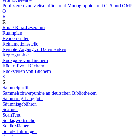
Promovierende
Publizieren von Zeitschriften und Monographien mit OJS und OMP
Q
R
R
Rara / Rara-Leseraum
Raumplan
Readerprinter
Reklamationsstelle
Remote-Zugang zu Datenbanken
Reprographie
Rückgabe von Büchern
Rückruf von Büchern
Rückstellen von Büchern
S
S
Sammelprofil
Sammelschwerpunkte an deutschen Bibliotheken
Sammlung Langguth
Säumnisgebühren
Scanner
ScanTent
Schlagwortsuche
Schließfächer
Schülerführungen