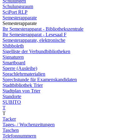
Schulungen
Schulungsraum
SciPort RLP
Semesterapparate
Semesterapparate
Ihr Semesterapparat - Bibliothekszentrale
Ihr Semesterapparat - Lesesaal F
Semesterapparate, elektronische
Shibboleth
Sigelliste der Verbundbibliotheken
Signaturen
Smartboard
Sperre (Ausleihe)
Sprachlehrmaterialien
Sprechstunde für Examenskandidaten
Stadtbibliothek Trier
Stadtplan von Trier
Standorte
SUBITO
T
T
Tacker
Tages- / Wochenzeitungen
Taschen
Telefonnummern