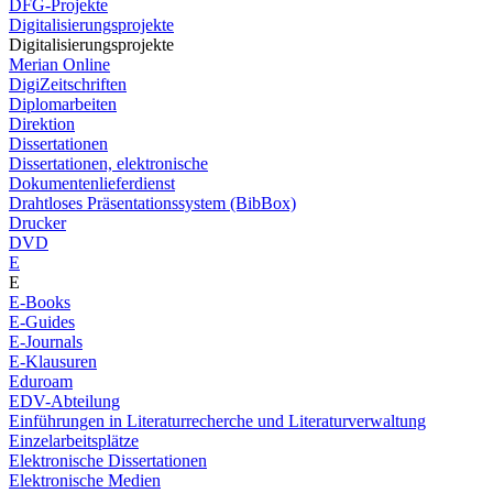
DFG-Projekte
Digitalisierungsprojekte
Digitalisierungsprojekte
Merian Online
DigiZeitschriften
Diplomarbeiten
Direktion
Dissertationen
Dissertationen, elektronische
Dokumentenlieferdienst
Drahtloses Präsentationssystem (BibBox)
Drucker
DVD
E
E
E-Books
E-Guides
E-Journals
E-Klausuren
Eduroam
EDV-Abteilung
Einführungen in Literaturrecherche und Literaturverwaltung
Einzelarbeitsplätze
Elektronische Dissertationen
Elektronische Medien