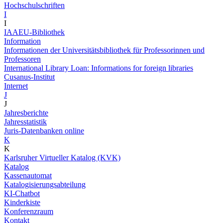
Hochschulschriften
I
I
IAAEU-Bibliothek
Information
Informationen der Universitätsbibliothek für Professorinnen und
Professoren
International Library Loan: Informations for foreign libraries
Cusanus-Institut
Internet
J
J
Jahresberichte
Jahresstatistik
Juris-Datenbanken online
K
K
Karlsruher Virtueller Katalog (KVK)
Katalog
Kassenautomat
Katalogisierungsabteilung
KI-Chatbot
Kinderkiste
Konferenzraum
Kontakt