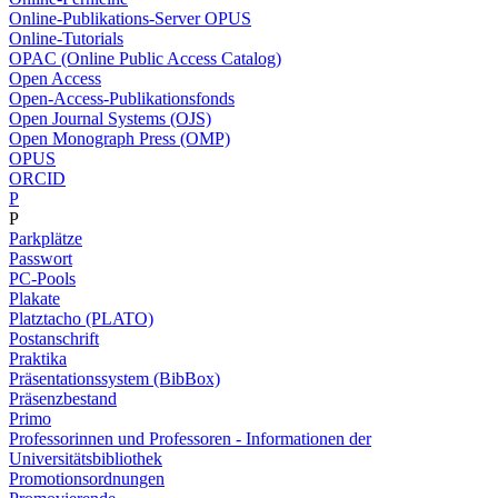
Online-Publikations-Server OPUS
Online-Tutorials
OPAC (Online Public Access Catalog)
Open Access
Open-Access-Publikationsfonds
Open Journal Systems (OJS)
Open Monograph Press (OMP)
OPUS
ORCID
P
P
Parkplätze
Passwort
PC-Pools
Plakate
Platztacho (PLATO)
Postanschrift
Praktika
Präsentationssystem (BibBox)
Präsenzbestand
Primo
Professorinnen und Professoren - Informationen der
Universitätsbibliothek
Promotionsordnungen