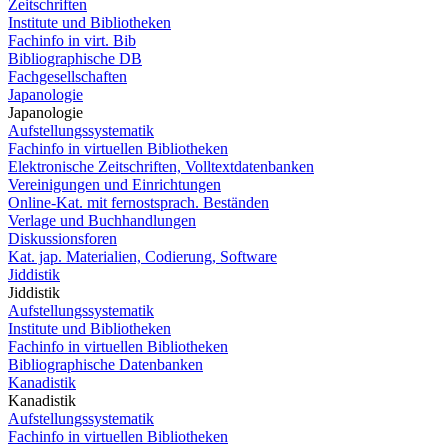
Zeitschriften
Institute und Bibliotheken
Fachinfo in virt. Bib
Bibliographische DB
Fachgesellschaften
Japanologie
Japanologie
Aufstellungssystematik
Fachinfo in virtuellen Bibliotheken
Elektronische Zeitschriften, Volltextdatenbanken
Vereinigungen und Einrichtungen
Online-Kat. mit fernostsprach. Beständen
Verlage und Buchhandlungen
Diskussionsforen
Kat. jap. Materialien, Codierung, Software
Jiddistik
Jiddistik
Aufstellungssystematik
Institute und Bibliotheken
Fachinfo in virtuellen Bibliotheken
Bibliographische Datenbanken
Kanadistik
Kanadistik
Aufstellungssystematik
Fachinfo in virtuellen Bibliotheken