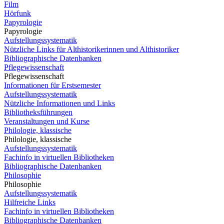
Film
Hörfunk
Papyrologie
Papyrologie
Aufstellungssystematik
Nützliche Links für Althistorikerinnen und Althistoriker
Bibliographische Datenbanken
Pflegewissenschaft
Pflegewissenschaft
Informationen für Erstsemester
Aufstellungssystematik
Nützliche Informationen und Links
Bibliotheksführungen
Veranstaltungen und Kurse
Philologie, klassische
Philologie, klassische
Aufstellungssystematik
Fachinfo in virtuellen Bibliotheken
Bibliographische Datenbanken
Philosophie
Philosophie
Aufstellungssystematik
Hilfreiche Links
Fachinfo in virtuellen Bibliotheken
Bibliographische Datenbanken