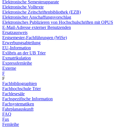
Elektronische Semesterapparate
Elektronische Volltexte
Elektronische Zeitschriftenbibliothek (EZB)
Elektronischer Anschaffungsvorschlag
Elektronisches Publizieren von Hochschulschriften mit OPUS
E-Mail-Adresse externer Benutzenden
Ersatzausweis
Erstsemester-Fachführungen (WiSe)
Erwerbungsabteilung
EU-Information
Exlibris an der UB Trier
Exmatrikulation
Expressfernleihe
Externe
F
F
Fachbibliographien
Fachhochschule Trier
Fachlesesäle
Fachspezifische Information
Fachsystematiken
Fahrplanauskunft
FAQ
Fax
Fernleihe