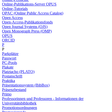
Online-Publikations-Server OPUS
Online-Tutorials
OPAC (Online Public Access Catalog)
Open Access
Open-Access-Publikationsfonds
Open Journal Systems (OJS)
Open Monograph Press (OMP)
OPUS
ORCID
P
P
Parkplätze
Passwort
PC-Pools
Plakate
Platztacho (PLATO)
Postanschrift
Praktika
Präsentationssystem (BibBox)
Präsenzbestand
Primo
Professorinnen und Professoren - Informationen der
Universitätsbibliothek
Promotionsordnungen