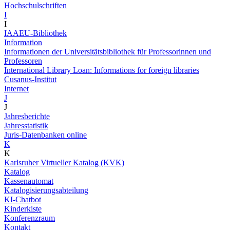
Hochschulschriften
I
I
IAAEU-Bibliothek
Information
Informationen der Universitätsbibliothek für Professorinnen und
Professoren
International Library Loan: Informations for foreign libraries
Cusanus-Institut
Internet
J
J
Jahresberichte
Jahresstatistik
Juris-Datenbanken online
K
K
Karlsruher Virtueller Katalog (KVK)
Katalog
Kassenautomat
Katalogisierungsabteilung
KI-Chatbot
Kinderkiste
Konferenzraum
Kontakt