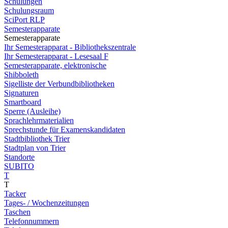
Schulungen
Schulungsraum
SciPort RLP
Semesterapparate
Semesterapparate
Ihr Semesterapparat - Bibliothekszentrale
Ihr Semesterapparat - Lesesaal F
Semesterapparate, elektronische
Shibboleth
Sigelliste der Verbundbibliotheken
Signaturen
Smartboard
Sperre (Ausleihe)
Sprachlehrmaterialien
Sprechstunde für Examenskandidaten
Stadtbibliothek Trier
Stadtplan von Trier
Standorte
SUBITO
T
T
Tacker
Tages- / Wochenzeitungen
Taschen
Telefonnummern