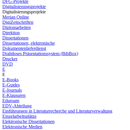
DFG-Projekte
Digitalisierungsprojekte
Digitalisierungsprojekte
Merian Online
DigiZeitschriften
Diplomarbeiten
Direktion
Dissertationen
Dissertationen, elektronische
Dokumentenlieferdienst
Drahtloses Präsentationssystem (BibBox)
Drucker
DVD
E
E
E-Books
E-Guides
E-Journals
E-Klausuren
Eduroam
EDV-Abteilung
Einführungen in Literaturrecherche und Literaturverwaltung
Einzelarbeitsplätze
Elektronische Dissertationen
Elektronische Medien