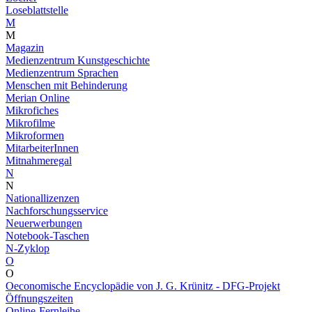
Loseblattstelle
M
M
Magazin
Medienzentrum Kunstgeschichte
Medienzentrum Sprachen
Menschen mit Behinderung
Merian Online
Mikrofiches
Mikrofilme
Mikroformen
MitarbeiterInnen
Mitnahmeregal
N
N
Nationallizenzen
Nachforschungsservice
Neuerwerbungen
Notebook-Taschen
N-Zyklop
O
O
Oeconomische Encyclopädie von J. G. Krünitz - DFG-Projekt
Öffnungszeiten
Online-Fernleihe