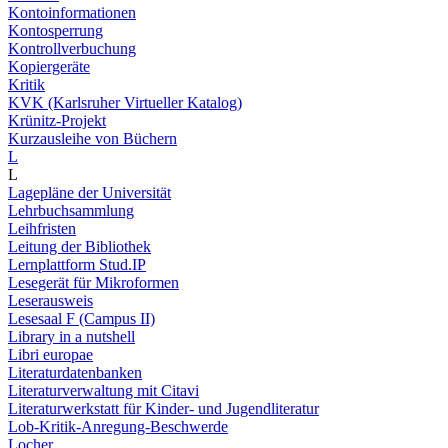
Kontoinformationen
Kontosperrung
Kontrollverbuchung
Kopiergeräte
Kritik
KVK (Karlsruher Virtueller Katalog)
Krünitz-Projekt
Kurzausleihe von Büchern
L
L
Lagepläne der Universität
Lehrbuchsammlung
Leihfristen
Leitung der Bibliothek
Lernplattform Stud.IP
Lesegerät für Mikroformen
Leserausweis
Lesesaal F (Campus II)
Library in a nutshell
Libri europae
Literaturdatenbanken
Literaturverwaltung mit Citavi
Literaturwerkstatt für Kinder- und Jugendliteratur
Lob-Kritik-Anregung-Beschwerde
Locher