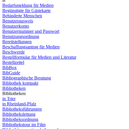
B
Bedarfsmeldung für Medien
Begünstigte für Gästekarte
Behinderte Menschen
Benutzerausweis
Benutzerkonto
Benutzernummer und Passwort
Benutzungsordnung
Bereitstellungen
Beschaffungsantrag für Medien
Beschwerde
Bestellformular für Medien und Literatur
Bestellzettel
BibBox
BibGuide
Bibliographische Beratung
Bibliothek kompakt
Bibliotheken
Bibliotheken
in Trier
in Rheinland-Pfalz
Bibliotheksführungen
Bibliotheksleitung
Bibliotheksordnung
Bibliothekstour im Film