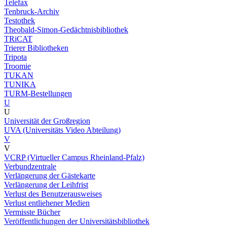
Telefax
Tenbruck-Archiv
Testothek
Theobald-Simon-Gedächtnisbibliothek
TRiCAT
Trierer Bibliotheken
Tripota
Troomie
TUKAN
TUNIKA
TURM-Bestellungen
U
U
Universität der Großregion
UVA (Universitäts Video Abteilung)
V
V
VCRP (Virtueller Campus Rheinland-Pfalz)
Verbundzentrale
Verlängerung der Gästekarte
Verlängerung der Leihfrist
Verlust des Benutzerausweises
Verlust entliehener Medien
Vermisste Bücher
Veröffentlichungen der Universitätsbibliothek