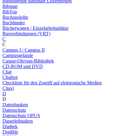
Bibliothèque nationale Luxembourg
Bibmap
BibTop
Buchausleihe
Buchbinder
Bücherwagen / Einzelarbeitsplätze
Busverbindungen (VRT)
C
C
Campus I / Campus II
Campusgelände
Caspar-Olevian-Bibliothek
CD-ROM und DVD
Chat
Chatbot
Checkliste für den Zugriff auf elektronische Medien
Citavi
D
D
Datenbanken
Datenschutz
Datenschutz OPUS
Dauerleihgaben
Diathek
DigiBib