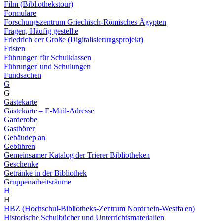
Film (Bibliothekstour)
Formulare
Forschungszentrum Griechisch-Römisches Ägypten
Fragen, Häufig gestellte
Friedrich der Große (Digitalisierungsprojekt)
Fristen
Führungen für Schulklassen
Führungen und Schulungen
Fundsachen
G
G
Gästekarte
Gästekarte – E-Mail-Adresse
Garderobe
Gasthörer
Gebäudeplan
Gebühren
Gemeinsamer Katalog der Trierer Bibliotheken
Geschenke
Getränke in der Bibliothek
Gruppenarbeitsräume
H
H
HBZ (Hochschul-Bibliotheks-Zentrum Nordrhein-Westfalen)
Historische Schulbücher und Unterrichtsmaterialien