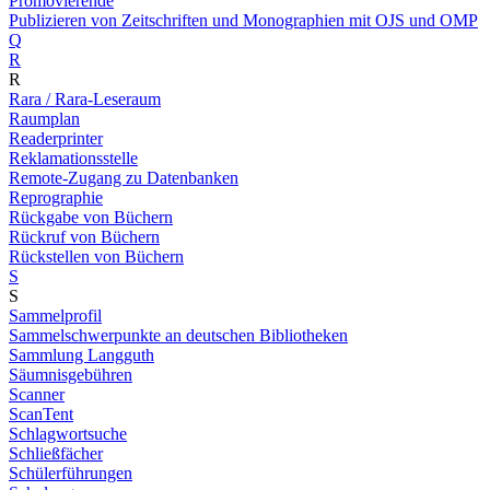
Promovierende
Publizieren von Zeitschriften und Monographien mit OJS und OMP
Q
R
R
Rara / Rara-Leseraum
Raumplan
Readerprinter
Reklamationsstelle
Remote-Zugang zu Datenbanken
Reprographie
Rückgabe von Büchern
Rückruf von Büchern
Rückstellen von Büchern
S
S
Sammelprofil
Sammelschwerpunkte an deutschen Bibliotheken
Sammlung Langguth
Säumnisgebühren
Scanner
ScanTent
Schlagwortsuche
Schließfächer
Schülerführungen