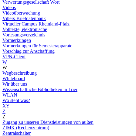
Verwertungsgesellschaft Wort
Videos
Videoüberwachung
Villers-Briefdatenbank
Virtueller Campus Rheinland-Pfalz
Volltexte, elektronische
Vorlesungsverzeichnis
Vormerkungen
Vormerkungen für Semesterapparate
Vorschlag zur Anschaffung
VPN-Client
W
W
Wegbeschreibung
Whiteboard
Wir über uns
Wissenschaftliche Bibliotheken in Trier
WLAN
Wo steht was?
XY
Z
Z
Zugang zu unseren Dienstleistungen von außen
ZIMK (Rechenzentrum)
Zentralschalter