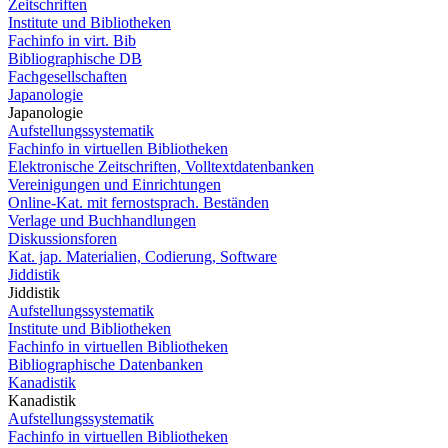
Zeitschriften
Institute und Bibliotheken
Fachinfo in virt. Bib
Bibliographische DB
Fachgesellschaften
Japanologie
Japanologie
Aufstellungssystematik
Fachinfo in virtuellen Bibliotheken
Elektronische Zeitschriften, Volltextdatenbanken
Vereinigungen und Einrichtungen
Online-Kat. mit fernostsprach. Beständen
Verlage und Buchhandlungen
Diskussionsforen
Kat. jap. Materialien, Codierung, Software
Jiddistik
Jiddistik
Aufstellungssystematik
Institute und Bibliotheken
Fachinfo in virtuellen Bibliotheken
Bibliographische Datenbanken
Kanadistik
Kanadistik
Aufstellungssystematik
Fachinfo in virtuellen Bibliotheken