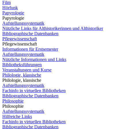
Film
Hörfunk
Papyrologie
Papyrologie
Aufstellungssystematik
Nützliche Links für Althistorikerinnen und Althistoriker
Bibliographische Datenbanken
Pflegewissenschaft
Pflegewissenschaft
Informationen für Erstsemester
Aufstellungssystematik
Nützliche Informationen und Links
Bibliotheksführungen
Veranstaltungen und Kurse
Philologie, klassische
Philologie, klassische
Aufstellungssystematik
Fachinfo in virtuellen Bibliotheken
Bibliographische Datenbanken
Philosophie
Philosophie
Aufstellungssystematik
Hilfreiche Links
Fachinfo in virtuellen Bibliotheken
Bibliographische Datenbanken