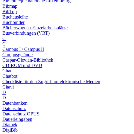
Bibliothèque nationale Luxembourg
Bibmap
BibTop
Buchausleihe
Buchbinder
Bücherwagen / Einzelarbeitsplätze
Busverbindungen (VRT)
C
C
Campus I / Campus II
Campusgelände
Caspar-Olevian-Bibliothek
CD-ROM und DVD
Chat
Chatbot
Checkliste für den Zugriff auf elektronische Medien
Citavi
D
D
Datenbanken
Datenschutz
Datenschutz OPUS
Dauerleihgaben
Diathek
DigiBib