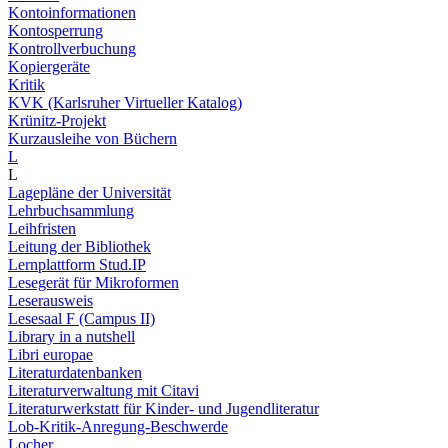
Kontoinformationen
Kontosperrung
Kontrollverbuchung
Kopiergeräte
Kritik
KVK (Karlsruher Virtueller Katalog)
Krünitz-Projekt
Kurzausleihe von Büchern
L
L
Lagepläne der Universität
Lehrbuchsammlung
Leihfristen
Leitung der Bibliothek
Lernplattform Stud.IP
Lesegerät für Mikroformen
Leserausweis
Lesesaal F (Campus II)
Library in a nutshell
Libri europae
Literaturdatenbanken
Literaturverwaltung mit Citavi
Literaturwerkstatt für Kinder- und Jugendliteratur
Lob-Kritik-Anregung-Beschwerde
Locher