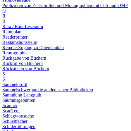
Promovierende
Publizieren von Zeitschriften und Monographien mit OJS und OMP
Q
R
R
Rara / Rara-Leseraum
Raumplan
Readerprinter
Reklamationsstelle
Remote-Zugang zu Datenbanken
Reprographie
Rückgabe von Büchern
Rückruf von Büchern
Rückstellen von Büchern
S
S
Sammelprofil
Sammelschwerpunkte an deutschen Bibliotheken
Sammlung Langguth
Säumnisgebühren
Scanner
ScanTent
Schlagwortsuche
Schließfächer
Schülerführungen