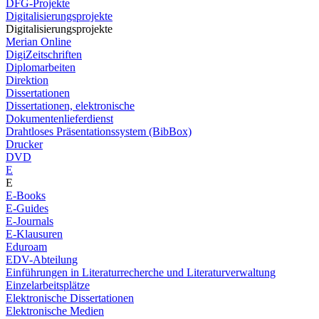
DFG-Projekte
Digitalisierungsprojekte
Digitalisierungsprojekte
Merian Online
DigiZeitschriften
Diplomarbeiten
Direktion
Dissertationen
Dissertationen, elektronische
Dokumentenlieferdienst
Drahtloses Präsentationssystem (BibBox)
Drucker
DVD
E
E
E-Books
E-Guides
E-Journals
E-Klausuren
Eduroam
EDV-Abteilung
Einführungen in Literaturrecherche und Literaturverwaltung
Einzelarbeitsplätze
Elektronische Dissertationen
Elektronische Medien