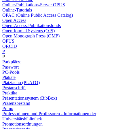
Online-Publikations-Server OPUS
Online-Tutorials
OPAC (Online Public Access Catalog)
Open Access
Open-Access-Publikationsfonds
Open Journal Systems (OJS)
Open Monograph Press (OMP)
OPUS
ORCID
P
P
Parkplätze
Passwort
PC-Pools
Plakate
Platztacho (PLATO)
Postanschrift
Praktika
Präsentationssystem (BibBox)
Präsenzbestand
Primo
Professorinnen und Professoren - Informationen der
Universitätsbibliothek
Promotionsordnungen