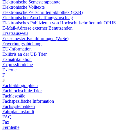
Elektronische Semesterapparate
Elektronische Volltexte
Elektronische Zeitschriftenbibliothek (EZB)
Elektronischer Anschaffungsvorschlag
Elektronisches Publizieren von Hochschulschriften mit OPUS
E-Mail-Adresse externer Benutzenden
Ersatzausweis
Erstsemester-Fachführungen (WiSe)
Erwerbungsabteilung
EU-Information
Exlibris an der UB Trier
Exmatrikulation
Expressfernleihe
Externe
F
F
Fachbibliographien
Fachhochschule Trier
Fachlesesäle
Fachspezifische Information
Fachsystematiken
Fahrplanauskunft
FAQ
Fax
Fernleihe