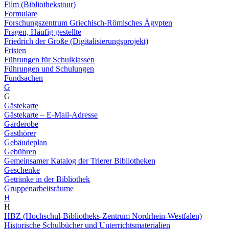
Film (Bibliothekstour)
Formulare
Forschungszentrum Griechisch-Römisches Ägypten
Fragen, Häufig gestellte
Friedrich der Große (Digitalisierungsprojekt)
Fristen
Führungen für Schulklassen
Führungen und Schulungen
Fundsachen
G
G
Gästekarte
Gästekarte – E-Mail-Adresse
Garderobe
Gasthörer
Gebäudeplan
Gebühren
Gemeinsamer Katalog der Trierer Bibliotheken
Geschenke
Getränke in der Bibliothek
Gruppenarbeitsräume
H
H
HBZ (Hochschul-Bibliotheks-Zentrum Nordrhein-Westfalen)
Historische Schulbücher und Unterrichtsmaterialien