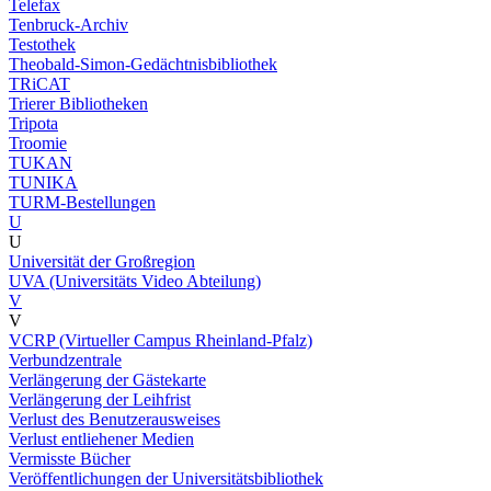
Telefax
Tenbruck-Archiv
Testothek
Theobald-Simon-Gedächtnisbibliothek
TRiCAT
Trierer Bibliotheken
Tripota
Troomie
TUKAN
TUNIKA
TURM-Bestellungen
U
U
Universität der Großregion
UVA (Universitäts Video Abteilung)
V
V
VCRP (Virtueller Campus Rheinland-Pfalz)
Verbundzentrale
Verlängerung der Gästekarte
Verlängerung der Leihfrist
Verlust des Benutzerausweises
Verlust entliehener Medien
Vermisste Bücher
Veröffentlichungen der Universitätsbibliothek