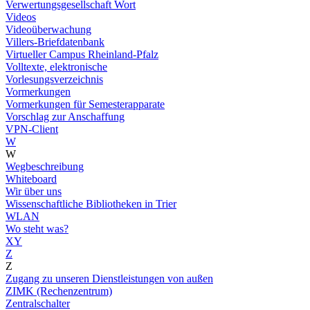
Verwertungsgesellschaft Wort
Videos
Videoüberwachung
Villers-Briefdatenbank
Virtueller Campus Rheinland-Pfalz
Volltexte, elektronische
Vorlesungsverzeichnis
Vormerkungen
Vormerkungen für Semesterapparate
Vorschlag zur Anschaffung
VPN-Client
W
W
Wegbeschreibung
Whiteboard
Wir über uns
Wissenschaftliche Bibliotheken in Trier
WLAN
Wo steht was?
XY
Z
Z
Zugang zu unseren Dienstleistungen von außen
ZIMK (Rechenzentrum)
Zentralschalter