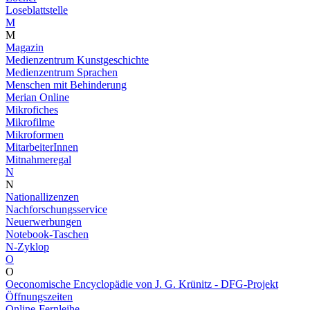
Loseblattstelle
M
M
Magazin
Medienzentrum Kunstgeschichte
Medienzentrum Sprachen
Menschen mit Behinderung
Merian Online
Mikrofiches
Mikrofilme
Mikroformen
MitarbeiterInnen
Mitnahmeregal
N
N
Nationallizenzen
Nachforschungsservice
Neuerwerbungen
Notebook-Taschen
N-Zyklop
O
O
Oeconomische Encyclopädie von J. G. Krünitz - DFG-Projekt
Öffnungszeiten
Online-Fernleihe