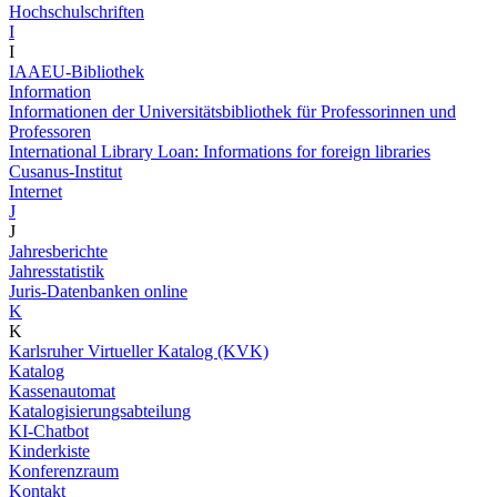
Hochschulschriften
I
I
IAAEU-Bibliothek
Information
Informationen der Universitätsbibliothek für Professorinnen und
Professoren
International Library Loan: Informations for foreign libraries
Cusanus-Institut
Internet
J
J
Jahresberichte
Jahresstatistik
Juris-Datenbanken online
K
K
Karlsruher Virtueller Katalog (KVK)
Katalog
Kassenautomat
Katalogisierungsabteilung
KI-Chatbot
Kinderkiste
Konferenzraum
Kontakt