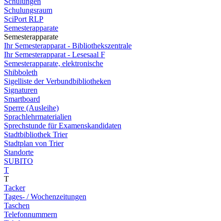
Schulungen
Schulungsraum
SciPort RLP
Semesterapparate
Semesterapparate
Ihr Semesterapparat - Bibliothekszentrale
Ihr Semesterapparat - Lesesaal F
Semesterapparate, elektronische
Shibboleth
Sigelliste der Verbundbibliotheken
Signaturen
Smartboard
Sperre (Ausleihe)
Sprachlehrmaterialien
Sprechstunde für Examenskandidaten
Stadtbibliothek Trier
Stadtplan von Trier
Standorte
SUBITO
T
T
Tacker
Tages- / Wochenzeitungen
Taschen
Telefonnummern