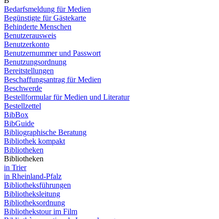
B
Bedarfsmeldung für Medien
Begünstigte für Gästekarte
Behinderte Menschen
Benutzerausweis
Benutzerkonto
Benutzernummer und Passwort
Benutzungsordnung
Bereitstellungen
Beschaffungsantrag für Medien
Beschwerde
Bestellformular für Medien und Literatur
Bestellzettel
BibBox
BibGuide
Bibliographische Beratung
Bibliothek kompakt
Bibliotheken
Bibliotheken
in Trier
in Rheinland-Pfalz
Bibliotheksführungen
Bibliotheksleitung
Bibliotheksordnung
Bibliothekstour im Film