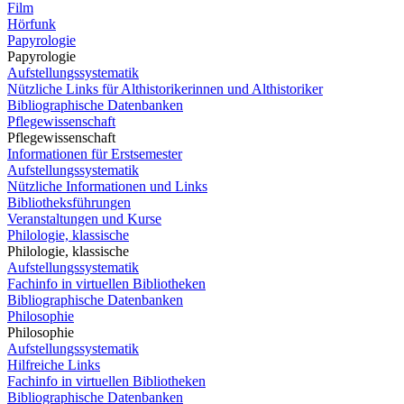
Film
Hörfunk
Papyrologie
Papyrologie
Aufstellungssystematik
Nützliche Links für Althistorikerinnen und Althistoriker
Bibliographische Datenbanken
Pflegewissenschaft
Pflegewissenschaft
Informationen für Erstsemester
Aufstellungssystematik
Nützliche Informationen und Links
Bibliotheksführungen
Veranstaltungen und Kurse
Philologie, klassische
Philologie, klassische
Aufstellungssystematik
Fachinfo in virtuellen Bibliotheken
Bibliographische Datenbanken
Philosophie
Philosophie
Aufstellungssystematik
Hilfreiche Links
Fachinfo in virtuellen Bibliotheken
Bibliographische Datenbanken