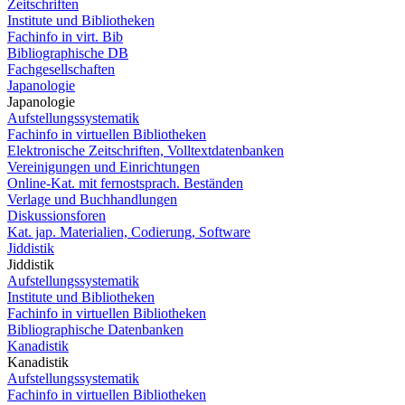
Zeitschriften
Institute und Bibliotheken
Fachinfo in virt. Bib
Bibliographische DB
Fachgesellschaften
Japanologie
Japanologie
Aufstellungssystematik
Fachinfo in virtuellen Bibliotheken
Elektronische Zeitschriften, Volltextdatenbanken
Vereinigungen und Einrichtungen
Online-Kat. mit fernostsprach. Beständen
Verlage und Buchhandlungen
Diskussionsforen
Kat. jap. Materialien, Codierung, Software
Jiddistik
Jiddistik
Aufstellungssystematik
Institute und Bibliotheken
Fachinfo in virtuellen Bibliotheken
Bibliographische Datenbanken
Kanadistik
Kanadistik
Aufstellungssystematik
Fachinfo in virtuellen Bibliotheken