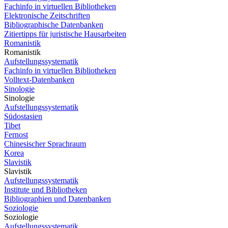
Fachinfo in virtuellen Bibliotheken
Elektronische Zeitschriften
Bibliographische Datenbanken
Zitiertipps für juristische Hausarbeiten
Romanistik
Romanistik
Aufstellungssystematik
Fachinfo in virtuellen Bibliotheken
Volltext-Datenbanken
Sinologie
Sinologie
Aufstellungssystematik
Südostasien
Tibet
Fernost
Chinesischer Sprachraum
Korea
Slavistik
Slavistik
Aufstellungssystematik
Institute und Bibliotheken
Bibliographien und Datenbanken
Soziologie
Soziologie
Aufstellungssystematik