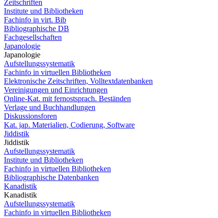
Zeitschriften
Institute und Bibliotheken
Fachinfo in virt. Bib
Bibliographische DB
Fachgesellschaften
Japanologie
Japanologie
Aufstellungssystematik
Fachinfo in virtuellen Bibliotheken
Elektronische Zeitschriften, Volltextdatenbanken
Vereinigungen und Einrichtungen
Online-Kat. mit fernostsprach. Beständen
Verlage und Buchhandlungen
Diskussionsforen
Kat. jap. Materialien, Codierung, Software
Jiddistik
Jiddistik
Aufstellungssystematik
Institute und Bibliotheken
Fachinfo in virtuellen Bibliotheken
Bibliographische Datenbanken
Kanadistik
Kanadistik
Aufstellungssystematik
Fachinfo in virtuellen Bibliotheken