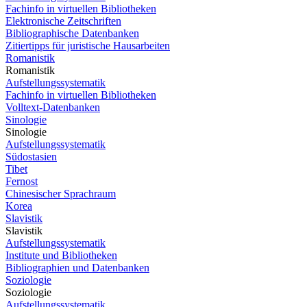
Fachinfo in virtuellen Bibliotheken
Elektronische Zeitschriften
Bibliographische Datenbanken
Zitiertipps für juristische Hausarbeiten
Romanistik
Romanistik
Aufstellungssystematik
Fachinfo in virtuellen Bibliotheken
Volltext-Datenbanken
Sinologie
Sinologie
Aufstellungssystematik
Südostasien
Tibet
Fernost
Chinesischer Sprachraum
Korea
Slavistik
Slavistik
Aufstellungssystematik
Institute und Bibliotheken
Bibliographien und Datenbanken
Soziologie
Soziologie
Aufstellungssystematik