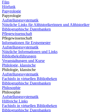
Film
Hörfunk
Papyrologie
Papyrologie
Aufstellungssystematik
Nützliche Links für Althistorikerinnen und Althistoriker
Bibliographische Datenbanken
Pflegewissenschaft
Pflegewissenschaft
Informationen für Erstsemester
Aufstellungssystematik
Nützliche Informationen und Links
Bibliotheksführungen
Veranstaltungen und Kurse
Philologie, klassische
Philologie, klassische
Aufstellungssystematik
Fachinfo in virtuellen Bibliotheken
Bibliographische Datenbanken
Philosophie
Philosophie
Aufstellungssystematik
Hilfreiche Links
Fachinfo in virtuellen Bibliotheken
Bibliographische Datenbanken