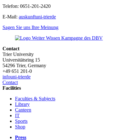
Telefon: 0651-201-2420
E-Mail:
auskunft
uni-trier
de
Sagen Sie uns Ihre Meinung
Contact
Trier University
Universitätsring 15
54296 Trier, Germany
+49 651 201-0
info
uni-trier
de
Contact
Facilities
Faculties & Subjects
Library
Canteen
IT
Sports
Shop
Press