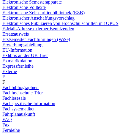
Elektronische Semesterapparate
Elektronische Volltexte
Elektronische Zeitschriftenbibliothek (EZB)
Elektronischer Anschaffungsvorschlag
Elektronisches Publizieren von Hochschulschriften mit OPUS
E-Mail-Adresse externer Benutzenden
Ersatzausweis
Erstsemester-Fachführungen (WiSe)
Erwerbungsabteilung
EU-Information
Exlibris an der UB Trier
Exmatrikulation
Expressfernleihe
Externe
F
F
Fachbibliographien
Fachhochschule Trier
Fachlesesäle
Fachspezifische Information
Fachsystematiken
Fahrplanauskunft
FAQ
Fax
Fernleihe