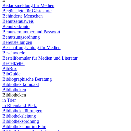
B
Bedarfsmeldung für Medien
Begünstigte für Gästekarte
Behinderte Menschen
Benutzerausweis
Benutzerkonto
Benutzernummer und Passwort
Benutzungsordnung
Bereitstellungen
Beschaffungsantrag für Medien
Beschwerde
Bestellformular für Medien und Literatur
Bestellzettel
BibBox
BibGuide
Bibliographische Beratung
Bibliothek kompakt
Bibliotheken
Bibliotheken
in Trier
in Rheinland-Pfalz
Bibliotheksführungen
Bibliotheksleitung
Bibliotheksordnung
Bibliothekstour im Film