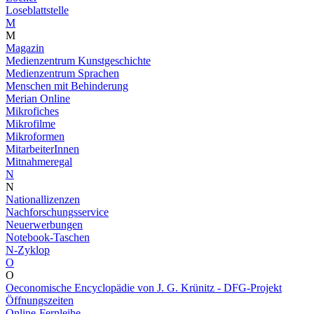
Loseblattstelle
M
M
Magazin
Medienzentrum Kunstgeschichte
Medienzentrum Sprachen
Menschen mit Behinderung
Merian Online
Mikrofiches
Mikrofilme
Mikroformen
MitarbeiterInnen
Mitnahmeregal
N
N
Nationallizenzen
Nachforschungsservice
Neuerwerbungen
Notebook-Taschen
N-Zyklop
O
O
Oeconomische Encyclopädie von J. G. Krünitz - DFG-Projekt
Öffnungszeiten
Online-Fernleihe