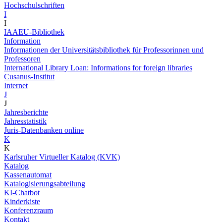
Hochschulschriften
I
I
IAAEU-Bibliothek
Information
Informationen der Universitätsbibliothek für Professorinnen und
Professoren
International Library Loan: Informations for foreign libraries
Cusanus-Institut
Internet
J
J
Jahresberichte
Jahresstatistik
Juris-Datenbanken online
K
K
Karlsruher Virtueller Katalog (KVK)
Katalog
Kassenautomat
Katalogisierungsabteilung
KI-Chatbot
Kinderkiste
Konferenzraum
Kontakt