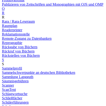
Promovierende
Publizieren von Zeitschriften und Monographien mit OJS und OMP
Q
R
R
Rara / Rara-Leseraum
Raumplan
Readerprinter
Reklamationsstelle
Remote-Zugang zu Datenbanken
Reprographie
Rückgabe von Büchern
Rückruf von Büchern
Rückstellen von Büchern
S
S
Sammelprofil
Sammelschwerpunkte an deutschen Bibliotheken
Sammlung Langguth
Säumnisgebühren
Scanner
ScanTent
Schlagwortsuche
Schließfächer
Schülerführungen