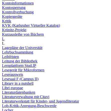
Kontoinformationen
Kontosperrung
Kontrollverbuchung
Kopiergeräte
Kritik
KVK (Karlsruher Virtueller Katalog)
Krünitz-Projekt
Kurzausleihe von Büchern
L
L
Lagepläne der Universität
Lehrbuchsammlung
Leihfristen
Leitung der Bibliothek
Lernplattform Stud.IP
Lesegerät für Mikroformen
Leserausweis
Lesesaal F (Campus II)
Library in a nutshell
Libri europae
Literaturdatenbanken
Literaturverwaltung mit Citavi
Literaturwerkstatt für Kinder- und Jugendliteratur
Lob-Kritik-Anregung-Beschwerde
Locher