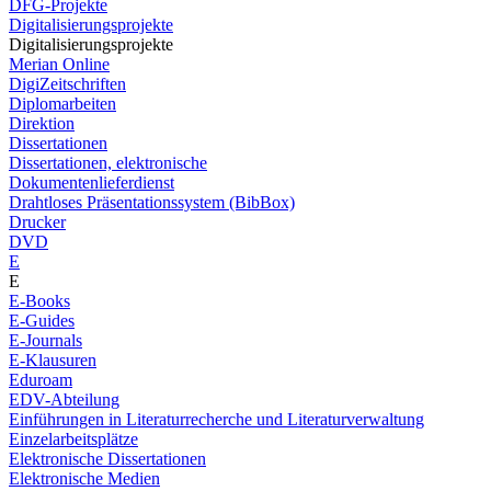
DFG-Projekte
Digitalisierungsprojekte
Digitalisierungsprojekte
Merian Online
DigiZeitschriften
Diplomarbeiten
Direktion
Dissertationen
Dissertationen, elektronische
Dokumentenlieferdienst
Drahtloses Präsentationssystem (BibBox)
Drucker
DVD
E
E
E-Books
E-Guides
E-Journals
E-Klausuren
Eduroam
EDV-Abteilung
Einführungen in Literaturrecherche und Literaturverwaltung
Einzelarbeitsplätze
Elektronische Dissertationen
Elektronische Medien