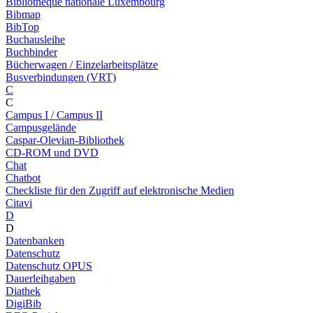
Bibliothèque nationale Luxembourg
Bibmap
BibTop
Buchausleihe
Buchbinder
Bücherwagen / Einzelarbeitsplätze
Busverbindungen (VRT)
C
C
Campus I / Campus II
Campusgelände
Caspar-Olevian-Bibliothek
CD-ROM und DVD
Chat
Chatbot
Checkliste für den Zugriff auf elektronische Medien
Citavi
D
D
Datenbanken
Datenschutz
Datenschutz OPUS
Dauerleihgaben
Diathek
DigiBib