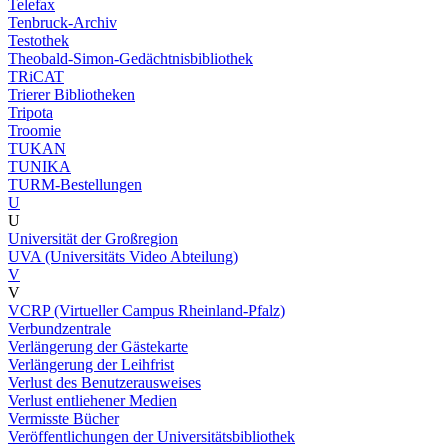
Telefax
Tenbruck-Archiv
Testothek
Theobald-Simon-Gedächtnisbibliothek
TRiCAT
Trierer Bibliotheken
Tripota
Troomie
TUKAN
TUNIKA
TURM-Bestellungen
U
U
Universität der Großregion
UVA (Universitäts Video Abteilung)
V
V
VCRP (Virtueller Campus Rheinland-Pfalz)
Verbundzentrale
Verlängerung der Gästekarte
Verlängerung der Leihfrist
Verlust des Benutzerausweises
Verlust entliehener Medien
Vermisste Bücher
Veröffentlichungen der Universitätsbibliothek