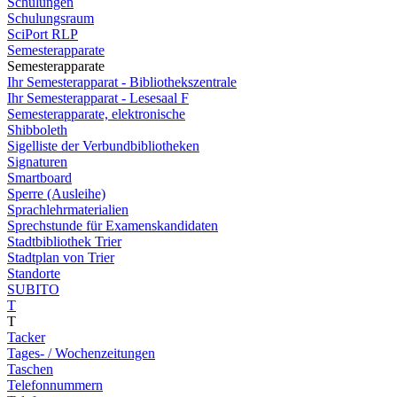
Schulungen
Schulungsraum
SciPort RLP
Semesterapparate
Semesterapparate
Ihr Semesterapparat - Bibliothekszentrale
Ihr Semesterapparat - Lesesaal F
Semesterapparate, elektronische
Shibboleth
Sigelliste der Verbundbibliotheken
Signaturen
Smartboard
Sperre (Ausleihe)
Sprachlehrmaterialien
Sprechstunde für Examenskandidaten
Stadtbibliothek Trier
Stadtplan von Trier
Standorte
SUBITO
T
T
Tacker
Tages- / Wochenzeitungen
Taschen
Telefonnummern