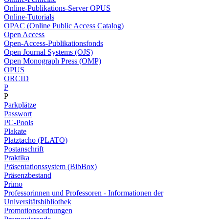
Online-Publikations-Server OPUS
Online-Tutorials
OPAC (Online Public Access Catalog)
Open Access
Open-Access-Publikationsfonds
Open Journal Systems (OJS)
Open Monograph Press (OMP)
OPUS
ORCID
P
P
Parkplätze
Passwort
PC-Pools
Plakate
Platztacho (PLATO)
Postanschrift
Praktika
Präsentationssystem (BibBox)
Präsenzbestand
Primo
Professorinnen und Professoren - Informationen der
Universitätsbibliothek
Promotionsordnungen