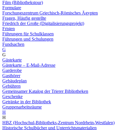
Film (Bibliothekstour)
Formulare
Forschungszentrum Griechisch-Römisches Ägypten
Fragen, Häufig gestellte
Friedrich der Große (Digitalisierungsprojekt)
Fristen
Führungen für Schulklassen
Führungen und Schulungen
Fundsachen
G
G
Gästekarte
Gästekarte – E-Mail-Adresse
Garderobe
Gasthörer
Gebäudeplan
Gebühren
Gemeinsamer Katalog der Trierer Bibliotheken
Geschenke
Getränke in der Bibliothek
Gruppenarbeitsräume
H
H
HBZ (Hochschul-Bibliotheks-Zentrum Nordrhein-Westfalen)
Historische Schulbücher und Unterrichtsmaterialien