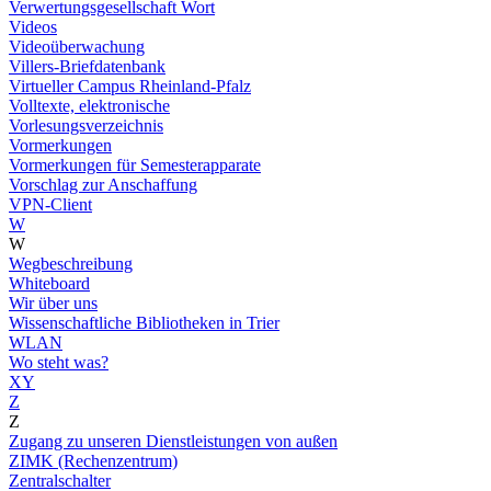
Verwertungsgesellschaft Wort
Videos
Videoüberwachung
Villers-Briefdatenbank
Virtueller Campus Rheinland-Pfalz
Volltexte, elektronische
Vorlesungsverzeichnis
Vormerkungen
Vormerkungen für Semesterapparate
Vorschlag zur Anschaffung
VPN-Client
W
W
Wegbeschreibung
Whiteboard
Wir über uns
Wissenschaftliche Bibliotheken in Trier
WLAN
Wo steht was?
XY
Z
Z
Zugang zu unseren Dienstleistungen von außen
ZIMK (Rechenzentrum)
Zentralschalter