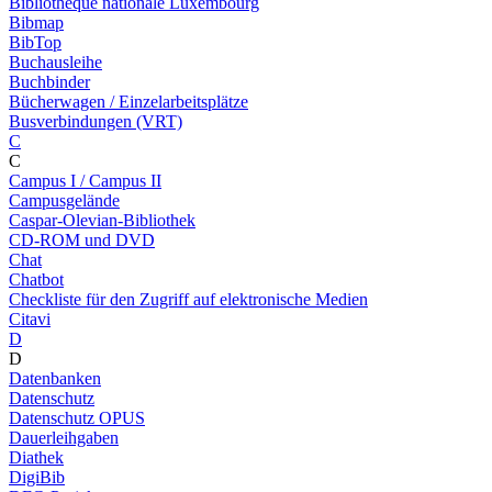
Bibliothèque nationale Luxembourg
Bibmap
BibTop
Buchausleihe
Buchbinder
Bücherwagen / Einzelarbeitsplätze
Busverbindungen (VRT)
C
C
Campus I / Campus II
Campusgelände
Caspar-Olevian-Bibliothek
CD-ROM und DVD
Chat
Chatbot
Checkliste für den Zugriff auf elektronische Medien
Citavi
D
D
Datenbanken
Datenschutz
Datenschutz OPUS
Dauerleihgaben
Diathek
DigiBib