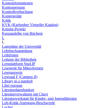
Kontoinformationen
Kontosperrung
Kontrollverbuchung
Kopiergeräte
Kritik
KVK (Karlsruher Virtueller Katalog)
Krünitz-Projekt
Kurzausleihe von Büchern
L
L
Lagepläne der Universität
Lehrbuchsammlung
Leihfristen
Leitung der Bibliothek
Lernplattform Stud.IP
Lesegerät für Mikroformen
Leserausweis
Lesesaal F (Campus II)
Library in a nutshell
Libri europae
Literaturdatenbanken
Literaturverwaltung mit Citavi
Literaturwerkstatt für Kinder- und Jugendliteratur
Lob-Kritik-Anregung-Beschwerde
Locher