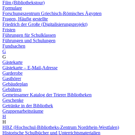
Film (Bibliothekstour)
Formulare
Forschungszentrum Griechisch-Römisches Ägypten
Fragen, Häufig gestellte
Friedrich der Große (Digitalisierungsprojekt)
Fristen
Führungen für Schulklassen
Führungen und Schulungen
Fundsachen
G
G
Gästekarte
Gästekarte – E-Mail-Adresse
Garderobe
Gasthörer
Gebäudeplan
Gebühren
Gemeinsamer Katalog der Trierer Bibliotheken
Geschenke
Getränke in der Bibliothek
Gruppenarbeitsräume
H
H
HBZ (Hochschul-Bibliotheks-Zentrum Nordrhein-Westfalen)
Historische Schulbücher und Unterrichtsmaterialien