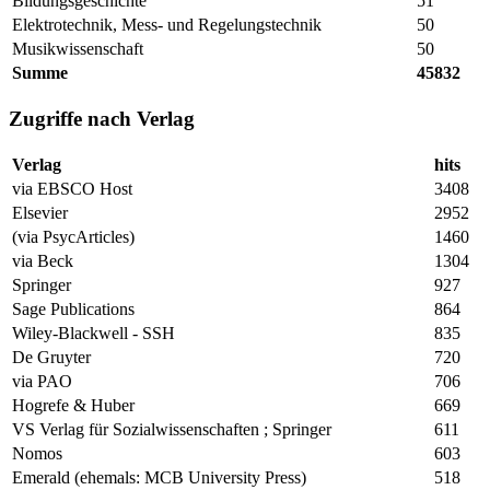
Bildungsgeschichte
51
Elektrotechnik, Mess- und Regelungstechnik
50
Musikwissenschaft
50
Summe
45832
Zugriffe nach Verlag
Verlag
hits
via EBSCO Host
3408
Elsevier
2952
(via PsycArticles)
1460
via Beck
1304
Springer
927
Sage Publications
864
Wiley-Blackwell - SSH
835
De Gruyter
720
via PAO
706
Hogrefe & Huber
669
VS Verlag für Sozialwissenschaften ; Springer
611
Nomos
603
Emerald (ehemals: MCB University Press)
518