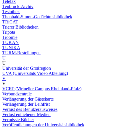
Telefax
Tenbruck-Archiv
Testothek
Theobald-Simon-Gedächtnisbibliothek
TRiCAT
Trierer Bibliotheken
Tripota
Troomie
TUKAN
TUNIKA
TURM-Bestellungen
U
U
Universität der Großregion
UVA (Universitäts Video Abteilung)
V
V
VCRP (Virtueller Campus Rheinland-Pfalz)
Verbundzentrale
Verlängerung der Gästekarte
Verlängerung der Leihfrist
Verlust des Benutzerausweises
Verlust entliehener Medien
Vermisste Bücher
Veröffentlichungen der Universitätsbibliothek