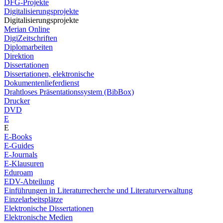
DFG-Projekte
Digitalisierungsprojekte
Digitalisierungsprojekte
Merian Online
DigiZeitschriften
Diplomarbeiten
Direktion
Dissertationen
Dissertationen, elektronische
Dokumentenlieferdienst
Drahtloses Präsentationssystem (BibBox)
Drucker
DVD
E
E
E-Books
E-Guides
E-Journals
E-Klausuren
Eduroam
EDV-Abteilung
Einführungen in Literaturrecherche und Literaturverwaltung
Einzelarbeitsplätze
Elektronische Dissertationen
Elektronische Medien