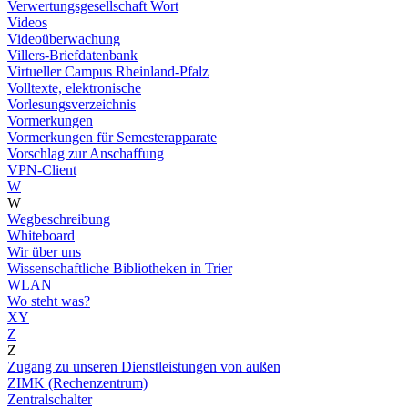
Verwertungsgesellschaft Wort
Videos
Videoüberwachung
Villers-Briefdatenbank
Virtueller Campus Rheinland-Pfalz
Volltexte, elektronische
Vorlesungsverzeichnis
Vormerkungen
Vormerkungen für Semesterapparate
Vorschlag zur Anschaffung
VPN-Client
W
W
Wegbeschreibung
Whiteboard
Wir über uns
Wissenschaftliche Bibliotheken in Trier
WLAN
Wo steht was?
XY
Z
Z
Zugang zu unseren Dienstleistungen von außen
ZIMK (Rechenzentrum)
Zentralschalter