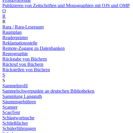
Promovierende
Publizieren von Zeitschriften und Monographien mit OJS und OMP
Q
R
R
Rara / Rara-Leseraum
Raumplan
Readerprinter
Reklamationsstelle
Remote-Zugang zu Datenbanken
Reprographie
Rückgabe von Büchern
Rückruf von Büchern
Rückstellen von Büchern
S
S
Sammelprofil
Sammelschwerpunkte an deutschen Bibliotheken
Sammlung Langguth
Säumnisgebühren
Scanner
ScanTent
Schlagwortsuche
Schließfächer
Schülerführungen