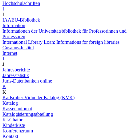
Hochschulschriften
I
I
IAAEU-Bibliothek
Information
Informationen der Universitätsbibliothek für Professorinnen und
Professoren
International Library Loan: Informations for foreign libraries
Cusanus-Institut
Internet
J
J
Jahresberichte
Jahresstatistik
Juris-Datenbanken online
K
K
Karlsruher Virtueller Katalog (KVK)
Katalog
Kassenautomat
Katalogisierungsabteilung
KI-Chatbot
Kinderkiste
Konferenzraum
Kontakt