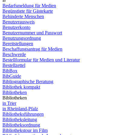
B
Bedarfsmeldung für Medien
Begünstigte für Gästekarte
Behinderte Menschen
Benutzerausweis
Benutzerkonto
Benutzernummer und Passwort
Benutzungsordnung
Bereitstellungen
Beschaffungsantrag für Medien
Beschwerde
Bestellformular für Medien und Literatur
Bestellzettel
BibBox
BibGuide
Bibliographische Beratung
Bibliothek kompakt
Bibliotheken
Bibliotheken
in Trier
in Rheinland-Pfalz
Bibliotheksführungen
Bibliotheksleitung
Bibliotheksordnung
Bibliothekstour im Film