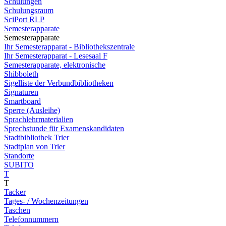
Schulungen
Schulungsraum
SciPort RLP
Semesterapparate
Semesterapparate
Ihr Semesterapparat - Bibliothekszentrale
Ihr Semesterapparat - Lesesaal F
Semesterapparate, elektronische
Shibboleth
Sigelliste der Verbundbibliotheken
Signaturen
Smartboard
Sperre (Ausleihe)
Sprachlehrmaterialien
Sprechstunde für Examenskandidaten
Stadtbibliothek Trier
Stadtplan von Trier
Standorte
SUBITO
T
T
Tacker
Tages- / Wochenzeitungen
Taschen
Telefonnummern