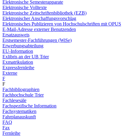
Elektronische Semesterapparate
Elektronische Volltexte
Elektronische Zeitschriftenbibliothek (EZB)
Elektronischer Anschaffungsvorschlag
Elektronisches Publizieren von Hochschulschriften mit OPUS
E-Mail-Adresse externer Benutzenden
Ersatzausweis
Erstsemester-Fachführungen (WiSe)
Erwerbungsabteilung
EU-Information
Exlibris an der UB Trier
Exmatrikulation
Expressfernleihe
Externe
F
F
Fachbibliographien
Fachhochschule Trier
Fachlesesäle
Fachspezifische Information
Fachsystematiken
Fahrplanauskunft
FAQ
Fax
Fernleihe