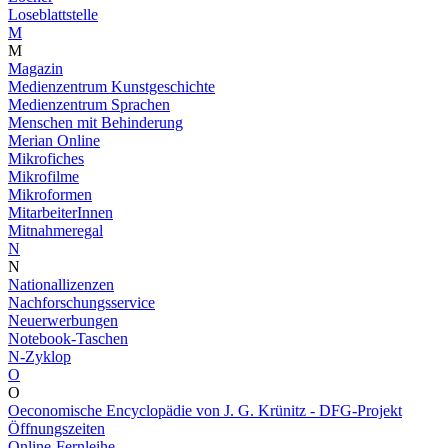
Loseblattstelle
M
M
Magazin
Medienzentrum Kunstgeschichte
Medienzentrum Sprachen
Menschen mit Behinderung
Merian Online
Mikrofiches
Mikrofilme
Mikroformen
MitarbeiterInnen
Mitnahmeregal
N
N
Nationallizenzen
Nachforschungsservice
Neuerwerbungen
Notebook-Taschen
N-Zyklop
O
O
Oeconomische Encyclopädie von J. G. Krünitz - DFG-Projekt
Öffnungszeiten
Online-Fernleihe