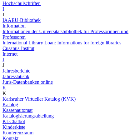
Hochschulschriften
I
I
IAAEU-Bibliothek
Information
Informationen der Universitätsbibliothek für Professorinnen und
Professoren
International Library Loan: Informations for foreign libraries
Cusanus-Institut
Internet
J
J
Jahresberichte
Jahresstatistik
Juris-Datenbanken online
K
K
Karlsruher Virtueller Katalog (KVK)
Katalog
Kassenautomat
Katalogisierungsabteilung
KI-Chatbot
Kinderkiste
Konferenzraum
Kontakt