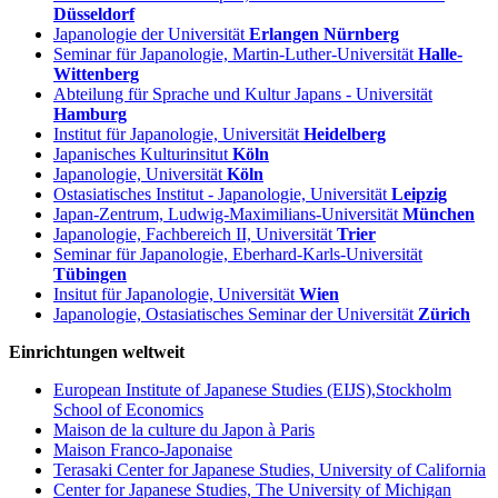
Düsseldorf
Japanologie der Universität
Erlangen Nürnberg
Seminar für Japanologie, Martin-Luther-Universität
Halle-
Wittenberg
Abteilung für Sprache und Kultur Japans - Universität
Hamburg
Institut für Japanologie, Universität
Heidelberg
Japanisches Kulturinsitut
Köln
Japanologie, Universität
Köln
Ostasiatisches Institut - Japanologie, Universität
Leipzig
Japan-Zentrum, Ludwig-Maximilians-Universität
München
Japanologie, Fachbereich II, Universität
Trier
Seminar für Japanologie, Eberhard-Karls-Universität
Tübingen
Insitut für Japanologie, Universität
Wien
Japanologie, Ostasiatisches Seminar der Universität
Zürich
Einrichtungen weltweit
European Institute of Japanese Studies (EIJS),Stockholm
School of Economics
Maison de la culture du Japon à Paris
Maison Franco-Japonaise
Terasaki Center for Japanese Studies, University of California
Center for Japanese Studies, The University of Michigan