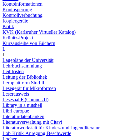
Kontoinformationen
Kontosperrung
Kontrollverbuchung
Kopiergeräte
Kritik
KVK (Karlsruher Virtueller Katalog)
Krünitz-Projekt
Kurzausleihe von Büchern
L
L
Lagepläne der Universität
Lehrbuchsammlung
Leihfristen
Leitung der Bibliothek
Lernplattform Stud.IP
Lesegerät für Mikroformen
Leserausweis
Lesesaal F (Campus II)
Library in a nutshell
Libri europae
Literaturdatenbanken
Literaturverwaltung mit Citavi
Literaturwerkstatt für Kinder- und Jugendliteratur
Lob-Kritik-Anregung-Beschwerde
Locher