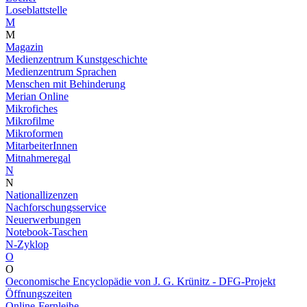
Loseblattstelle
M
M
Magazin
Medienzentrum Kunstgeschichte
Medienzentrum Sprachen
Menschen mit Behinderung
Merian Online
Mikrofiches
Mikrofilme
Mikroformen
MitarbeiterInnen
Mitnahmeregal
N
N
Nationallizenzen
Nachforschungsservice
Neuerwerbungen
Notebook-Taschen
N-Zyklop
O
O
Oeconomische Encyclopädie von J. G. Krünitz - DFG-Projekt
Öffnungszeiten
Online-Fernleihe