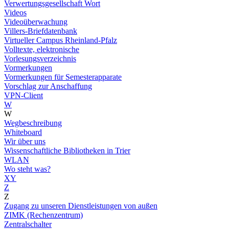
Verwertungsgesellschaft Wort
Videos
Videoüberwachung
Villers-Briefdatenbank
Virtueller Campus Rheinland-Pfalz
Volltexte, elektronische
Vorlesungsverzeichnis
Vormerkungen
Vormerkungen für Semesterapparate
Vorschlag zur Anschaffung
VPN-Client
W
W
Wegbeschreibung
Whiteboard
Wir über uns
Wissenschaftliche Bibliotheken in Trier
WLAN
Wo steht was?
XY
Z
Z
Zugang zu unseren Dienstleistungen von außen
ZIMK (Rechenzentrum)
Zentralschalter