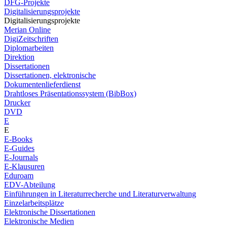
DFG-Projekte
Digitalisierungsprojekte
Digitalisierungsprojekte
Merian Online
DigiZeitschriften
Diplomarbeiten
Direktion
Dissertationen
Dissertationen, elektronische
Dokumentenlieferdienst
Drahtloses Präsentationssystem (BibBox)
Drucker
DVD
E
E
E-Books
E-Guides
E-Journals
E-Klausuren
Eduroam
EDV-Abteilung
Einführungen in Literaturrecherche und Literaturverwaltung
Einzelarbeitsplätze
Elektronische Dissertationen
Elektronische Medien