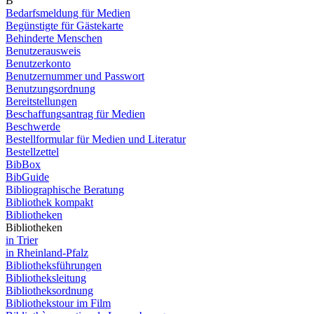
B
Bedarfsmeldung für Medien
Begünstigte für Gästekarte
Behinderte Menschen
Benutzerausweis
Benutzerkonto
Benutzernummer und Passwort
Benutzungsordnung
Bereitstellungen
Beschaffungsantrag für Medien
Beschwerde
Bestellformular für Medien und Literatur
Bestellzettel
BibBox
BibGuide
Bibliographische Beratung
Bibliothek kompakt
Bibliotheken
Bibliotheken
in Trier
in Rheinland-Pfalz
Bibliotheksführungen
Bibliotheksleitung
Bibliotheksordnung
Bibliothekstour im Film