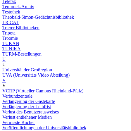
Telefax
Tenbruck-Archiv
Testothek
Theobald-Simon-Gedächtnisbibliothek
TRiCAT
Trierer Bibliotheken
Tripota
Troomie
TUKAN
TUNIKA
TURM-Bestellungen
U
U
Universität der Großregion
UVA (Universitäts Video Abteilung)
V
V
VCRP (Virtueller Campus Rheinland-Pfalz)
Verbundzentrale
Verlängerung der Gästekarte
Verlängerung der Leihfrist
Verlust des Benutzerausweises
Verlust entliehener Medien
Vermisste Bücher
Veröffentlichungen der Universitätsbibliothek