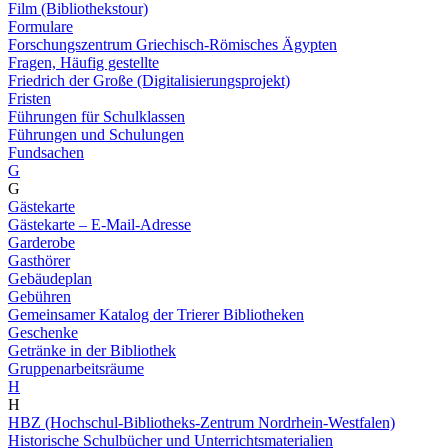
Film (Bibliothekstour)
Formulare
Forschungszentrum Griechisch-Römisches Ägypten
Fragen, Häufig gestellte
Friedrich der Große (Digitalisierungsprojekt)
Fristen
Führungen für Schulklassen
Führungen und Schulungen
Fundsachen
G
G
Gästekarte
Gästekarte – E-Mail-Adresse
Garderobe
Gasthörer
Gebäudeplan
Gebühren
Gemeinsamer Katalog der Trierer Bibliotheken
Geschenke
Getränke in der Bibliothek
Gruppenarbeitsräume
H
H
HBZ (Hochschul-Bibliotheks-Zentrum Nordrhein-Westfalen)
Historische Schulbücher und Unterrichtsmaterialien