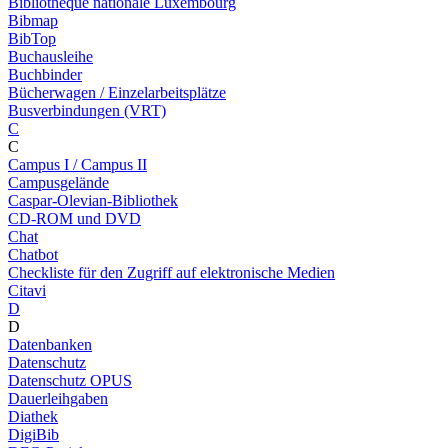
Bibliothèque nationale Luxembourg
Bibmap
BibTop
Buchausleihe
Buchbinder
Bücherwagen / Einzelarbeitsplätze
Busverbindungen (VRT)
C
C
Campus I / Campus II
Campusgelände
Caspar-Olevian-Bibliothek
CD-ROM und DVD
Chat
Chatbot
Checkliste für den Zugriff auf elektronische Medien
Citavi
D
D
Datenbanken
Datenschutz
Datenschutz OPUS
Dauerleihgaben
Diathek
DigiBib