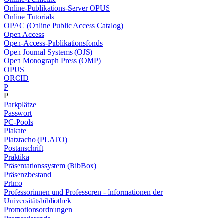
Online-Publikations-Server OPUS
Online-Tutorials
OPAC (Online Public Access Catalog)
Open Access
Open-Access-Publikationsfonds
Open Journal Systems (OJS)
Open Monograph Press (OMP)
OPUS
ORCID
P
P
Parkplätze
Passwort
PC-Pools
Plakate
Platztacho (PLATO)
Postanschrift
Praktika
Präsentationssystem (BibBox)
Präsenzbestand
Primo
Professorinnen und Professoren - Informationen der
Universitätsbibliothek
Promotionsordnungen