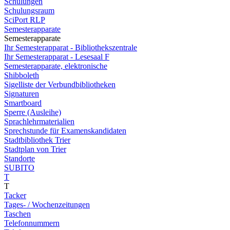
Schulungen
Schulungsraum
SciPort RLP
Semesterapparate
Semesterapparate
Ihr Semesterapparat - Bibliothekszentrale
Ihr Semesterapparat - Lesesaal F
Semesterapparate, elektronische
Shibboleth
Sigelliste der Verbundbibliotheken
Signaturen
Smartboard
Sperre (Ausleihe)
Sprachlehrmaterialien
Sprechstunde für Examenskandidaten
Stadtbibliothek Trier
Stadtplan von Trier
Standorte
SUBITO
T
T
Tacker
Tages- / Wochenzeitungen
Taschen
Telefonnummern