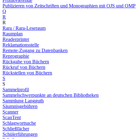
Promovierende
Publizieren von Zeitschriften und Monographien mit OJS und OMP
Q
R
R
Rara / Rara-Leseraum
Raumplan
Readerprinter
Reklamationsstelle
Remote-Zugang zu Datenbanken
Reprographie
Rückgabe von Büchern
Rückruf von Büchern
Rückstellen von Büchern
S
S
Sammelprofil
Sammelschwerpunkte an deutschen Bibliotheken
Sammlung Langguth
Säumnisgebühren
Scanner
ScanTent
Schlagwortsuche
Schließfächer
Schülerführungen