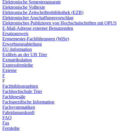
Elektronische Semesterapparate
Elektronische Volltexte
Elektronische Zeitschriftenbibliothek (EZB)
Elektronischer Anschaffungsvorschlag
Elektronisches Publizieren von Hochschulschriften mit OPUS
E-Mail-Adresse externer Benutzenden
Ersatzausweis
Erstsemester-Fachführungen (WiSe)
Erwerbungsabteilung
EU-Information
Exlibris an der UB Trier
Exmatrikulation
Expressfernleihe
Externe
F
F
Fachbibliographien
Fachhochschule Trier
Fachlesesäle
Fachspezifische Information
Fachsystematiken
Fahrplanauskunft
FAQ
Fax
Fernleihe