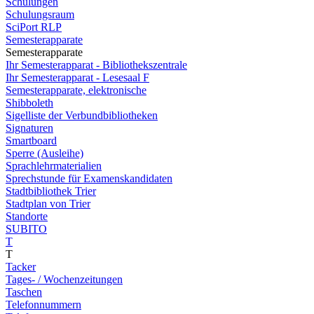
Schulungen
Schulungsraum
SciPort RLP
Semesterapparate
Semesterapparate
Ihr Semesterapparat - Bibliothekszentrale
Ihr Semesterapparat - Lesesaal F
Semesterapparate, elektronische
Shibboleth
Sigelliste der Verbundbibliotheken
Signaturen
Smartboard
Sperre (Ausleihe)
Sprachlehrmaterialien
Sprechstunde für Examenskandidaten
Stadtbibliothek Trier
Stadtplan von Trier
Standorte
SUBITO
T
T
Tacker
Tages- / Wochenzeitungen
Taschen
Telefonnummern