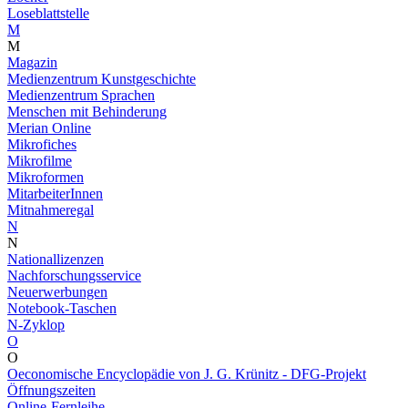
Loseblattstelle
M
M
Magazin
Medienzentrum Kunstgeschichte
Medienzentrum Sprachen
Menschen mit Behinderung
Merian Online
Mikrofiches
Mikrofilme
Mikroformen
MitarbeiterInnen
Mitnahmeregal
N
N
Nationallizenzen
Nachforschungsservice
Neuerwerbungen
Notebook-Taschen
N-Zyklop
O
O
Oeconomische Encyclopädie von J. G. Krünitz - DFG-Projekt
Öffnungszeiten
Online-Fernleihe