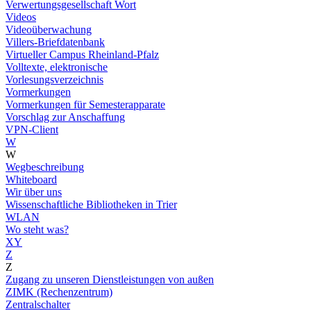
Verwertungsgesellschaft Wort
Videos
Videoüberwachung
Villers-Briefdatenbank
Virtueller Campus Rheinland-Pfalz
Volltexte, elektronische
Vorlesungsverzeichnis
Vormerkungen
Vormerkungen für Semesterapparate
Vorschlag zur Anschaffung
VPN-Client
W
W
Wegbeschreibung
Whiteboard
Wir über uns
Wissenschaftliche Bibliotheken in Trier
WLAN
Wo steht was?
XY
Z
Z
Zugang zu unseren Dienstleistungen von außen
ZIMK (Rechenzentrum)
Zentralschalter