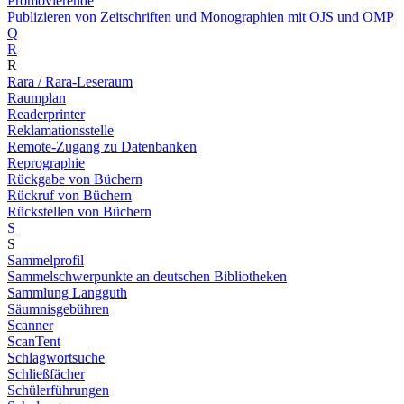
Promovierende
Publizieren von Zeitschriften und Monographien mit OJS und OMP
Q
R
R
Rara / Rara-Leseraum
Raumplan
Readerprinter
Reklamationsstelle
Remote-Zugang zu Datenbanken
Reprographie
Rückgabe von Büchern
Rückruf von Büchern
Rückstellen von Büchern
S
S
Sammelprofil
Sammelschwerpunkte an deutschen Bibliotheken
Sammlung Langguth
Säumnisgebühren
Scanner
ScanTent
Schlagwortsuche
Schließfächer
Schülerführungen