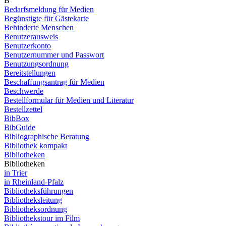
B
Bedarfsmeldung für Medien
Begünstigte für Gästekarte
Behinderte Menschen
Benutzerausweis
Benutzerkonto
Benutzernummer und Passwort
Benutzungsordnung
Bereitstellungen
Beschaffungsantrag für Medien
Beschwerde
Bestellformular für Medien und Literatur
Bestellzettel
BibBox
BibGuide
Bibliographische Beratung
Bibliothek kompakt
Bibliotheken
Bibliotheken
in Trier
in Rheinland-Pfalz
Bibliotheksführungen
Bibliotheksleitung
Bibliotheksordnung
Bibliothekstour im Film