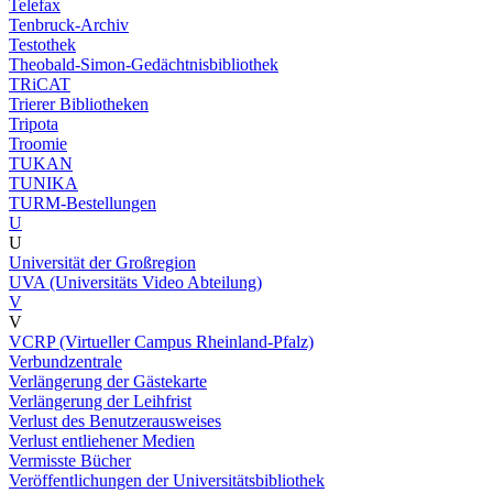
Telefax
Tenbruck-Archiv
Testothek
Theobald-Simon-Gedächtnisbibliothek
TRiCAT
Trierer Bibliotheken
Tripota
Troomie
TUKAN
TUNIKA
TURM-Bestellungen
U
U
Universität der Großregion
UVA (Universitäts Video Abteilung)
V
V
VCRP (Virtueller Campus Rheinland-Pfalz)
Verbundzentrale
Verlängerung der Gästekarte
Verlängerung der Leihfrist
Verlust des Benutzerausweises
Verlust entliehener Medien
Vermisste Bücher
Veröffentlichungen der Universitätsbibliothek