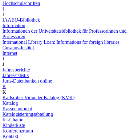
Hochschulschriften
I
I
IAAEU-Bibliothek
Information
Informationen der Universitätsbibliothek für Professorinnen und
Professoren
International Library Loan: Informations for foreign libraries
Cusanus-Institut
Internet
J
J
Jahresberichte
Jahresstatistik
Juris-Datenbanken online
K
K
Karlsruher Virtueller Katalog (KVK)
Katalog
Kassenautomat
Katalogisierungsabteilung
KI-Chatbot
Kinderkiste
Konferenzraum
Kontakt