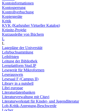
Kontoinformationen
Kontosperrung
Kontrollverbuchung
Kopiergeräte
Kritik
KVK (Karlsruher Virtueller Katalog)
Krünitz-Projekt
Kurzausleihe von Büchern
L
L
Lagepläne der Universität
Lehrbuchsammlung
Leihfristen
Leitung der Bibliothek
Lernplattform Stud.IP
Lesegerät für Mikroformen
Leserausweis
Lesesaal F (Campus II)
Library in a nutshell
Libri europae
Literaturdatenbanken
Literaturverwaltung mit Citavi
Literaturwerkstatt für Kinder- und Jugendliteratur
Lob-Kritik-Anregung-Beschwerde
Locher