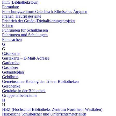
Film (Bibliothekstour)
Formulare
Forschungszentrum Griechisch-Römisches Ägypten
Fragen, Häufig gestellte
Friedrich der Große (Digitalisierungsprojekt)
Fristen
Führungen für Schulklassen
Führungen und Schulungen
Fundsachen
G
G
Gästekarte
Gästekarte – E-Mail-Adresse
Garderobe
Gasthörer
Gebäudeplan
Gebühren
Gemeinsamer Katalog der Trierer Bibliotheken
Geschenke
Getränke in der Bibliothek
Gruppenarbeitsräume
H
H
HBZ (Hochschul-Bibliotheks-Zentrum Nordrhein-Westfalen)
Historische Schulbücher und Unterrichtsmaterialien