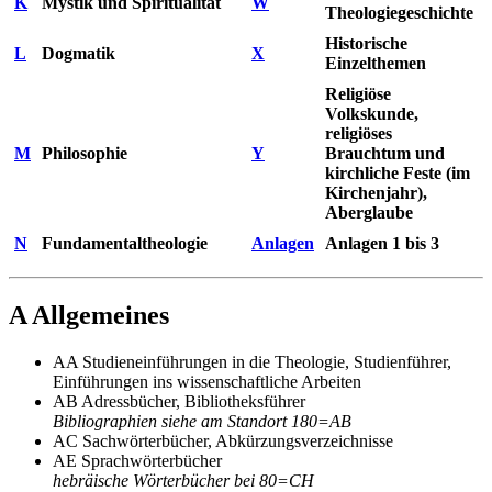
K
Mystik und Spiritualität
W
Theologiegeschichte
Historische
L
Dogmatik
X
Einzelthemen
Religiöse
Volkskunde,
religiöses
M
Philosophie
Y
Brauchtum und
kirchliche Feste (im
Kirchenjahr),
Aberglaube
N
Fundamentaltheologie
Anlagen
Anlagen 1 bis 3
A Allgemeines
AA Studieneinführungen in die Theologie, Studienführer,
Einführungen ins wissenschaftliche Arbeiten
AB Adressbücher, Bibliotheksführer
Bibliographien siehe am Standort 180=AB
AC Sachwörterbücher, Abkürzungsverzeichnisse
AE Sprachwörterbücher
hebräische Wörterbücher bei 80=CH