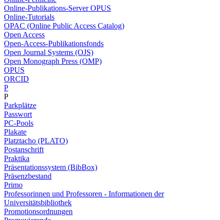
Online-Publikations-Server OPUS
Online-Tutorials
OPAC (Online Public Access Catalog)
Open Access
Open-Access-Publikationsfonds
Open Journal Systems (OJS)
Open Monograph Press (OMP)
OPUS
ORCID
P
P
Parkplätze
Passwort
PC-Pools
Plakate
Platztacho (PLATO)
Postanschrift
Praktika
Präsentationssystem (BibBox)
Präsenzbestand
Primo
Professorinnen und Professoren - Informationen der
Universitätsbibliothek
Promotionsordnungen