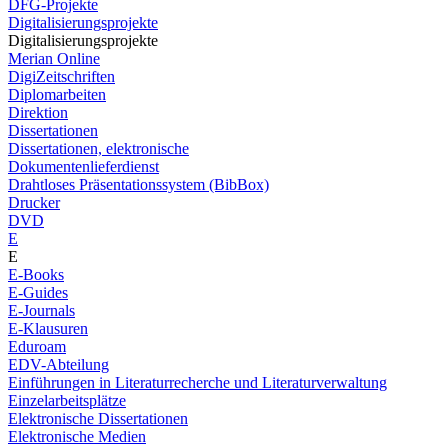
DFG-Projekte
Digitalisierungsprojekte
Digitalisierungsprojekte
Merian Online
DigiZeitschriften
Diplomarbeiten
Direktion
Dissertationen
Dissertationen, elektronische
Dokumentenlieferdienst
Drahtloses Präsentationssystem (BibBox)
Drucker
DVD
E
E
E-Books
E-Guides
E-Journals
E-Klausuren
Eduroam
EDV-Abteilung
Einführungen in Literaturrecherche und Literaturverwaltung
Einzelarbeitsplätze
Elektronische Dissertationen
Elektronische Medien