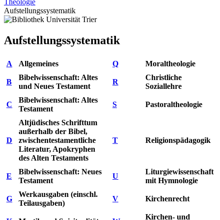
Theologie
Aufstellungssystematik
Aufstellungssystematik
A
Allgemeines
Q
Moraltheologie
Bibelwissenschaft: Altes
Christliche
B
R
und Neues Testament
Soziallehre
Bibelwissenschaft: Altes
C
S
Pastoraltheologie
Testament
Altjüdisches Schrifttum
außerhalb der Bibel,
D
zwischentestamentliche
T
Religionspädagogik
Literatur, Apokryphen
des Alten Testaments
Bibelwissenschaft: Neues
Liturgiewissenschaft
E
U
Testament
mit Hymnologie
Werkausgaben (einschl.
G
V
Kirchenrecht
Teilausgaben)
Kirchen- und