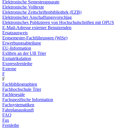
Elektronische Semesterapparate
Elektronische Volltexte
Elektronische Zeitschriftenbibliothek (EZB)
Elektronischer Anschaffungsvorschlag
Elektronisches Publizieren von Hochschulschriften mit OPUS
E-Mail-Adresse externer Benutzenden
Ersatzausweis
Erstsemester-Fachführungen (WiSe)
Erwerbungsabteilung
EU-Information
Exlibris an der UB Trier
Exmatrikulation
Expressfernleihe
Externe
F
F
Fachbibliographien
Fachhochschule Trier
Fachlesesäle
Fachspezifische Information
Fachsystematiken
Fahrplanauskunft
FAQ
Fax
Fernleihe