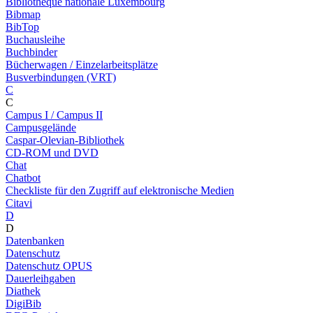
Bibliothèque nationale Luxembourg
Bibmap
BibTop
Buchausleihe
Buchbinder
Bücherwagen / Einzelarbeitsplätze
Busverbindungen (VRT)
C
C
Campus I / Campus II
Campusgelände
Caspar-Olevian-Bibliothek
CD-ROM und DVD
Chat
Chatbot
Checkliste für den Zugriff auf elektronische Medien
Citavi
D
D
Datenbanken
Datenschutz
Datenschutz OPUS
Dauerleihgaben
Diathek
DigiBib