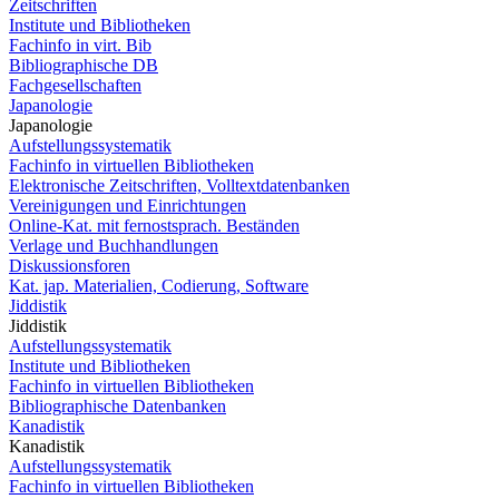
Zeitschriften
Institute und Bibliotheken
Fachinfo in virt. Bib
Bibliographische DB
Fachgesellschaften
Japanologie
Japanologie
Aufstellungssystematik
Fachinfo in virtuellen Bibliotheken
Elektronische Zeitschriften, Volltextdatenbanken
Vereinigungen und Einrichtungen
Online-Kat. mit fernostsprach. Beständen
Verlage und Buchhandlungen
Diskussionsforen
Kat. jap. Materialien, Codierung, Software
Jiddistik
Jiddistik
Aufstellungssystematik
Institute und Bibliotheken
Fachinfo in virtuellen Bibliotheken
Bibliographische Datenbanken
Kanadistik
Kanadistik
Aufstellungssystematik
Fachinfo in virtuellen Bibliotheken