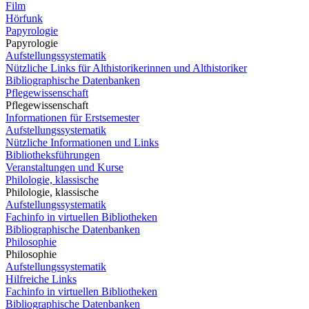
Film
Hörfunk
Papyrologie
Papyrologie
Aufstellungssystematik
Nützliche Links für Althistorikerinnen und Althistoriker
Bibliographische Datenbanken
Pflegewissenschaft
Pflegewissenschaft
Informationen für Erstsemester
Aufstellungssystematik
Nützliche Informationen und Links
Bibliotheksführungen
Veranstaltungen und Kurse
Philologie, klassische
Philologie, klassische
Aufstellungssystematik
Fachinfo in virtuellen Bibliotheken
Bibliographische Datenbanken
Philosophie
Philosophie
Aufstellungssystematik
Hilfreiche Links
Fachinfo in virtuellen Bibliotheken
Bibliographische Datenbanken