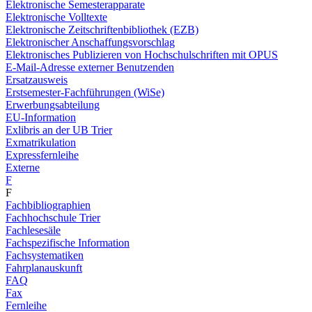
Elektronische Semesterapparate
Elektronische Volltexte
Elektronische Zeitschriftenbibliothek (EZB)
Elektronischer Anschaffungsvorschlag
Elektronisches Publizieren von Hochschulschriften mit OPUS
E-Mail-Adresse externer Benutzenden
Ersatzausweis
Erstsemester-Fachführungen (WiSe)
Erwerbungsabteilung
EU-Information
Exlibris an der UB Trier
Exmatrikulation
Expressfernleihe
Externe
F
F
Fachbibliographien
Fachhochschule Trier
Fachlesesäle
Fachspezifische Information
Fachsystematiken
Fahrplanauskunft
FAQ
Fax
Fernleihe