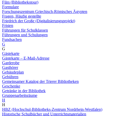
Film (Bibliothekstour)
Formulare
Forschungszentrum Griechisch-Römisches Ägypten
Fragen, Häufig gestellte
Friedrich der Große (Digitalisierungsprojekt)
Fristen
Führungen für Schulklassen
Führungen und Schulungen
Fundsachen
G
G
Gästekarte
Gästekarte – E-Mail-Adresse
Garderobe
Gasthörer
Gebäudeplan
Gebühren
Gemeinsamer Katalog der Trierer Bibliotheken
Geschenke
Getränke in der Bibliothek
Gruppenarbeitsräume
H
H
HBZ (Hochschul-Bibliotheks-Zentrum Nordrhein-Westfalen)
Historische Schulbücher und Unterrichtsmaterialien