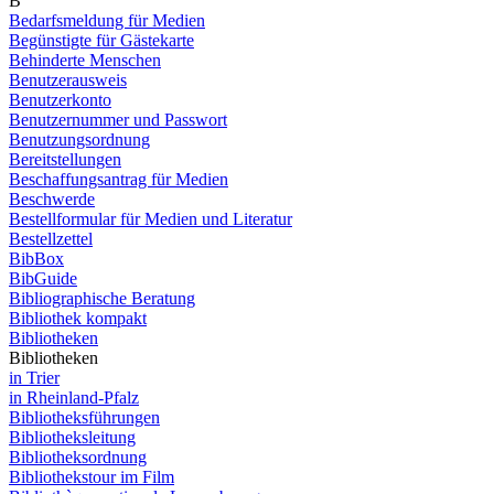
B
Bedarfsmeldung für Medien
Begünstigte für Gästekarte
Behinderte Menschen
Benutzerausweis
Benutzerkonto
Benutzernummer und Passwort
Benutzungsordnung
Bereitstellungen
Beschaffungsantrag für Medien
Beschwerde
Bestellformular für Medien und Literatur
Bestellzettel
BibBox
BibGuide
Bibliographische Beratung
Bibliothek kompakt
Bibliotheken
Bibliotheken
in Trier
in Rheinland-Pfalz
Bibliotheksführungen
Bibliotheksleitung
Bibliotheksordnung
Bibliothekstour im Film