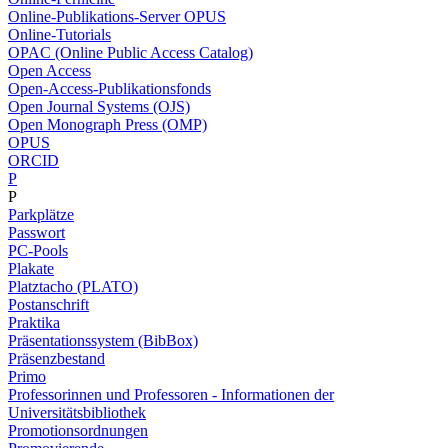
Online-Publikations-Server OPUS
Online-Tutorials
OPAC (Online Public Access Catalog)
Open Access
Open-Access-Publikationsfonds
Open Journal Systems (OJS)
Open Monograph Press (OMP)
OPUS
ORCID
P
P
Parkplätze
Passwort
PC-Pools
Plakate
Platztacho (PLATO)
Postanschrift
Praktika
Präsentationssystem (BibBox)
Präsenzbestand
Primo
Professorinnen und Professoren - Informationen der
Universitätsbibliothek
Promotionsordnungen