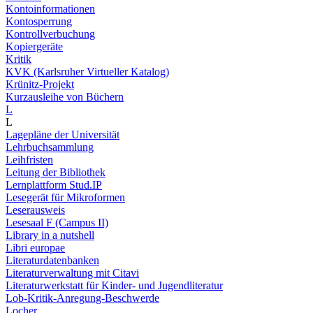
Kontoinformationen
Kontosperrung
Kontrollverbuchung
Kopiergeräte
Kritik
KVK (Karlsruher Virtueller Katalog)
Krünitz-Projekt
Kurzausleihe von Büchern
L
L
Lagepläne der Universität
Lehrbuchsammlung
Leihfristen
Leitung der Bibliothek
Lernplattform Stud.IP
Lesegerät für Mikroformen
Leserausweis
Lesesaal F (Campus II)
Library in a nutshell
Libri europae
Literaturdatenbanken
Literaturverwaltung mit Citavi
Literaturwerkstatt für Kinder- und Jugendliteratur
Lob-Kritik-Anregung-Beschwerde
Locher