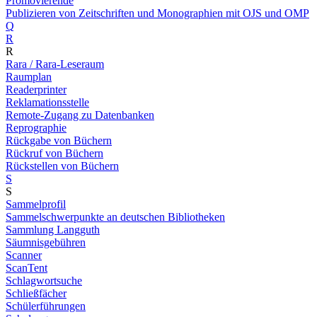
Promovierende
Publizieren von Zeitschriften und Monographien mit OJS und OMP
Q
R
R
Rara / Rara-Leseraum
Raumplan
Readerprinter
Reklamationsstelle
Remote-Zugang zu Datenbanken
Reprographie
Rückgabe von Büchern
Rückruf von Büchern
Rückstellen von Büchern
S
S
Sammelprofil
Sammelschwerpunkte an deutschen Bibliotheken
Sammlung Langguth
Säumnisgebühren
Scanner
ScanTent
Schlagwortsuche
Schließfächer
Schülerführungen