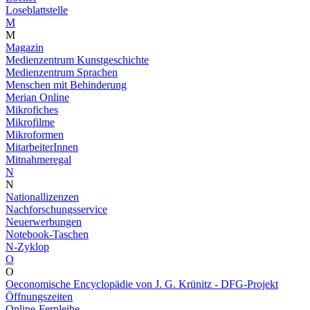
Loseblattstelle
M
M
Magazin
Medienzentrum Kunstgeschichte
Medienzentrum Sprachen
Menschen mit Behinderung
Merian Online
Mikrofiches
Mikrofilme
Mikroformen
MitarbeiterInnen
Mitnahmeregal
N
N
Nationallizenzen
Nachforschungsservice
Neuerwerbungen
Notebook-Taschen
N-Zyklop
O
O
Oeconomische Encyclopädie von J. G. Krünitz - DFG-Projekt
Öffnungszeiten
Online-Fernleihe