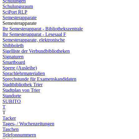
Schulungen
Schulungsraum
SciPort RLP
Semesterapparate
Semesterapparate
Ihr Semesterapparat - Bibliothekszentrale
Ihr Semesterapparat - Lesesaal F
Semesterapparate, elektronische
Shibboleth
Sigelliste der Verbundbibliotheken
Signaturen
Smartboard
Sperre (Ausleihe)
Sprachlehrmaterialien
Sprechstunde für Examenskandidaten
Stadtbibliothek Trier
Stadtplan von Trier
Standorte
SUBITO
T
T
Tacker
Tages- / Wochenzeitungen
Taschen
Telefonnummern