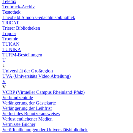
Telefax
Tenbruck-Archiv
Testothek
Theobald-Simon-Gedächtnisbibliothek
TRiCAT
Trierer Bibliotheken
Tripota
Troomie
TUKAN
TUNIKA
TURM-Bestellungen
U
U
Universität der Großregion
UVA (Universitäts Video Abteilung)
V
V
VCRP (Virtueller Campus Rheinland-Pfalz)
Verbundzentrale
Verlängerung der Gästekarte
Verlängerung der Leihfrist
Verlust des Benutzerausweises
Verlust entliehener Medien
Vermisste Bücher
Veröffentlichungen der Universitätsbibliothek