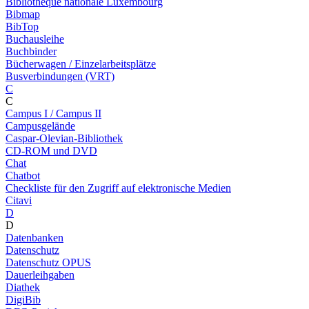
Bibliothèque nationale Luxembourg
Bibmap
BibTop
Buchausleihe
Buchbinder
Bücherwagen / Einzelarbeitsplätze
Busverbindungen (VRT)
C
C
Campus I / Campus II
Campusgelände
Caspar-Olevian-Bibliothek
CD-ROM und DVD
Chat
Chatbot
Checkliste für den Zugriff auf elektronische Medien
Citavi
D
D
Datenbanken
Datenschutz
Datenschutz OPUS
Dauerleihgaben
Diathek
DigiBib