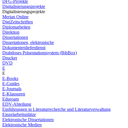
DFG-Projekte
Digitalisierungsprojekte
Digitalisierungsprojekte
Merian Online
DigiZeitschriften
Diplomarbeiten
Direktion
Dissertationen
Dissertationen, elektronische
Dokumentenlieferdienst
Drahtloses Präsentationssystem (BibBox)
Drucker
DVD
E
E
E-Books
E-Guides
E-Journals
E-Klausuren
Eduroam
EDV-Abteilung
Einführungen in Literaturrecherche und Literaturverwaltung
Einzelarbeitsplätze
Elektronische Dissertationen
Elektronische Medien