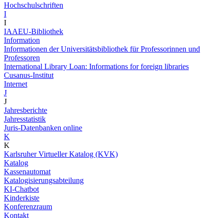
Hochschulschriften
I
I
IAAEU-Bibliothek
Information
Informationen der Universitätsbibliothek für Professorinnen und
Professoren
International Library Loan: Informations for foreign libraries
Cusanus-Institut
Internet
J
J
Jahresberichte
Jahresstatistik
Juris-Datenbanken online
K
K
Karlsruher Virtueller Katalog (KVK)
Katalog
Kassenautomat
Katalogisierungsabteilung
KI-Chatbot
Kinderkiste
Konferenzraum
Kontakt