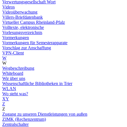
Verwertungsgesellschaft Wort
Videos
Videoüberwachung
Villers-Briefdatenbank
Virtueller Campus Rheinland-Pfalz
Volltexte, elektronische
Vorlesungsverzeichnis
Vormerkungen
Vormerkungen für Semesterapparate
Vorschlag zur Anschaffung
VPN-Client
W
W
Wegbeschreibung
Whiteboard
Wir über uns
Wissenschaftliche Bibliotheken in Trier
WLAN
Wo steht was?
XY
Z
Z
Zugang zu unseren Dienstleistungen von außen
ZIMK (Rechenzentrum)
Zentralschalter