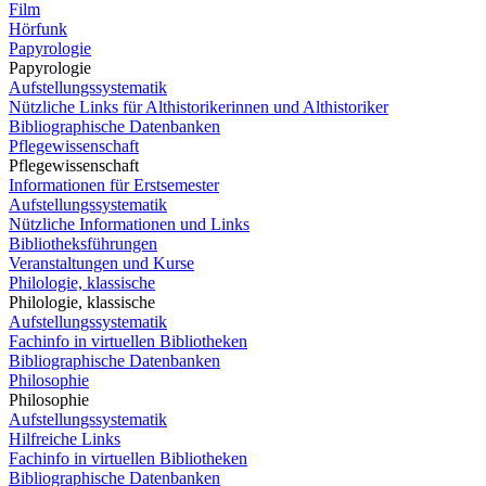
Film
Hörfunk
Papyrologie
Papyrologie
Aufstellungssystematik
Nützliche Links für Althistorikerinnen und Althistoriker
Bibliographische Datenbanken
Pflegewissenschaft
Pflegewissenschaft
Informationen für Erstsemester
Aufstellungssystematik
Nützliche Informationen und Links
Bibliotheksführungen
Veranstaltungen und Kurse
Philologie, klassische
Philologie, klassische
Aufstellungssystematik
Fachinfo in virtuellen Bibliotheken
Bibliographische Datenbanken
Philosophie
Philosophie
Aufstellungssystematik
Hilfreiche Links
Fachinfo in virtuellen Bibliotheken
Bibliographische Datenbanken