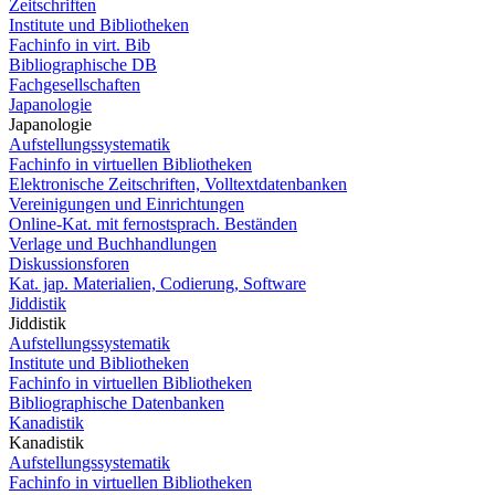
Zeitschriften
Institute und Bibliotheken
Fachinfo in virt. Bib
Bibliographische DB
Fachgesellschaften
Japanologie
Japanologie
Aufstellungssystematik
Fachinfo in virtuellen Bibliotheken
Elektronische Zeitschriften, Volltextdatenbanken
Vereinigungen und Einrichtungen
Online-Kat. mit fernostsprach. Beständen
Verlage und Buchhandlungen
Diskussionsforen
Kat. jap. Materialien, Codierung, Software
Jiddistik
Jiddistik
Aufstellungssystematik
Institute und Bibliotheken
Fachinfo in virtuellen Bibliotheken
Bibliographische Datenbanken
Kanadistik
Kanadistik
Aufstellungssystematik
Fachinfo in virtuellen Bibliotheken