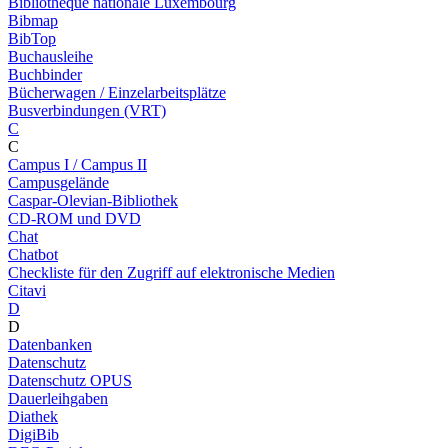
Bibliothèque nationale Luxembourg
Bibmap
BibTop
Buchausleihe
Buchbinder
Bücherwagen / Einzelarbeitsplätze
Busverbindungen (VRT)
C
C
Campus I / Campus II
Campusgelände
Caspar-Olevian-Bibliothek
CD-ROM und DVD
Chat
Chatbot
Checkliste für den Zugriff auf elektronische Medien
Citavi
D
D
Datenbanken
Datenschutz
Datenschutz OPUS
Dauerleihgaben
Diathek
DigiBib