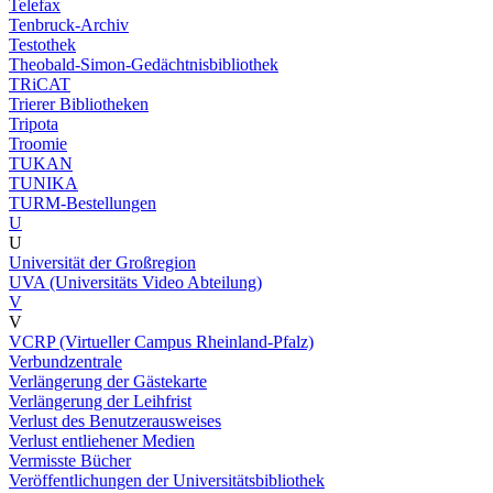
Telefax
Tenbruck-Archiv
Testothek
Theobald-Simon-Gedächtnisbibliothek
TRiCAT
Trierer Bibliotheken
Tripota
Troomie
TUKAN
TUNIKA
TURM-Bestellungen
U
U
Universität der Großregion
UVA (Universitäts Video Abteilung)
V
V
VCRP (Virtueller Campus Rheinland-Pfalz)
Verbundzentrale
Verlängerung der Gästekarte
Verlängerung der Leihfrist
Verlust des Benutzerausweises
Verlust entliehener Medien
Vermisste Bücher
Veröffentlichungen der Universitätsbibliothek