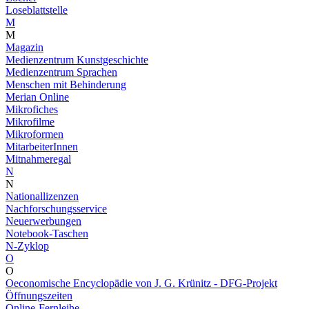
Loseblattstelle
M
M
Magazin
Medienzentrum Kunstgeschichte
Medienzentrum Sprachen
Menschen mit Behinderung
Merian Online
Mikrofiches
Mikrofilme
Mikroformen
MitarbeiterInnen
Mitnahmeregal
N
N
Nationallizenzen
Nachforschungsservice
Neuerwerbungen
Notebook-Taschen
N-Zyklop
O
O
Oeconomische Encyclopädie von J. G. Krünitz - DFG-Projekt
Öffnungszeiten
Online-Fernleihe