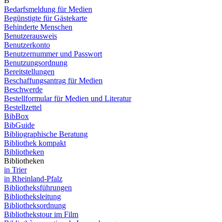
B
Bedarfsmeldung für Medien
Begünstigte für Gästekarte
Behinderte Menschen
Benutzerausweis
Benutzerkonto
Benutzernummer und Passwort
Benutzungsordnung
Bereitstellungen
Beschaffungsantrag für Medien
Beschwerde
Bestellformular für Medien und Literatur
Bestellzettel
BibBox
BibGuide
Bibliographische Beratung
Bibliothek kompakt
Bibliotheken
Bibliotheken
in Trier
in Rheinland-Pfalz
Bibliotheksführungen
Bibliotheksleitung
Bibliotheksordnung
Bibliothekstour im Film