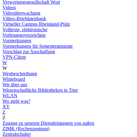
Verwertungsgesellschaft Wort
Videos
Videoüberwachung
Villers-Briefdatenbank
Virtueller Campus Rheinland-Pfalz
Volltexte, elektronische
Vorlesungsverzeichnis
Vormerkungen
Vormerkungen für Semesterapparate
Vorschlag zur Anschaffung
VPN-Client
W
W
Wegbeschreibung
Whiteboard
Wir über uns
Wissenschaftliche Bibliotheken in Trier
WLAN
Wo steht was?
XY
Z
Z
Zugang zu unseren Dienstleistungen von außen
ZIMK (Rechenzentrum)
Zentralschalter