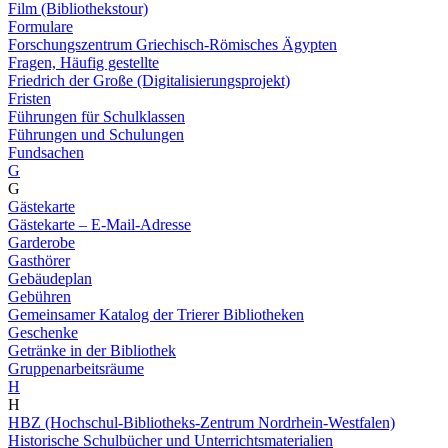
Film (Bibliothekstour)
Formulare
Forschungszentrum Griechisch-Römisches Ägypten
Fragen, Häufig gestellte
Friedrich der Große (Digitalisierungsprojekt)
Fristen
Führungen für Schulklassen
Führungen und Schulungen
Fundsachen
G
G
Gästekarte
Gästekarte – E-Mail-Adresse
Garderobe
Gasthörer
Gebäudeplan
Gebühren
Gemeinsamer Katalog der Trierer Bibliotheken
Geschenke
Getränke in der Bibliothek
Gruppenarbeitsräume
H
H
HBZ (Hochschul-Bibliotheks-Zentrum Nordrhein-Westfalen)
Historische Schulbücher und Unterrichtsmaterialien