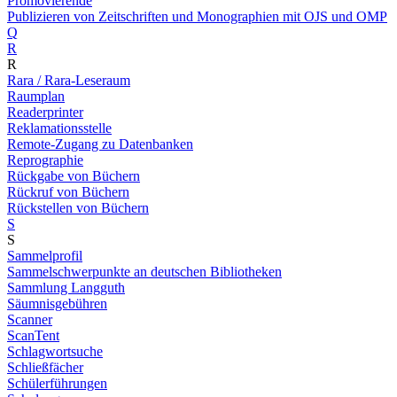
Promovierende
Publizieren von Zeitschriften und Monographien mit OJS und OMP
Q
R
R
Rara / Rara-Leseraum
Raumplan
Readerprinter
Reklamationsstelle
Remote-Zugang zu Datenbanken
Reprographie
Rückgabe von Büchern
Rückruf von Büchern
Rückstellen von Büchern
S
S
Sammelprofil
Sammelschwerpunkte an deutschen Bibliotheken
Sammlung Langguth
Säumnisgebühren
Scanner
ScanTent
Schlagwortsuche
Schließfächer
Schülerführungen