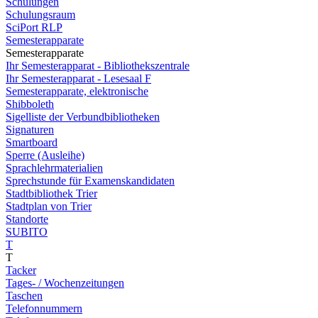
Schulungen
Schulungsraum
SciPort RLP
Semesterapparate
Semesterapparate
Ihr Semesterapparat - Bibliothekszentrale
Ihr Semesterapparat - Lesesaal F
Semesterapparate, elektronische
Shibboleth
Sigelliste der Verbundbibliotheken
Signaturen
Smartboard
Sperre (Ausleihe)
Sprachlehrmaterialien
Sprechstunde für Examenskandidaten
Stadtbibliothek Trier
Stadtplan von Trier
Standorte
SUBITO
T
T
Tacker
Tages- / Wochenzeitungen
Taschen
Telefonnummern