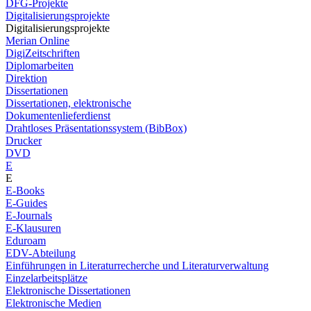
DFG-Projekte
Digitalisierungsprojekte
Digitalisierungsprojekte
Merian Online
DigiZeitschriften
Diplomarbeiten
Direktion
Dissertationen
Dissertationen, elektronische
Dokumentenlieferdienst
Drahtloses Präsentationssystem (BibBox)
Drucker
DVD
E
E
E-Books
E-Guides
E-Journals
E-Klausuren
Eduroam
EDV-Abteilung
Einführungen in Literaturrecherche und Literaturverwaltung
Einzelarbeitsplätze
Elektronische Dissertationen
Elektronische Medien