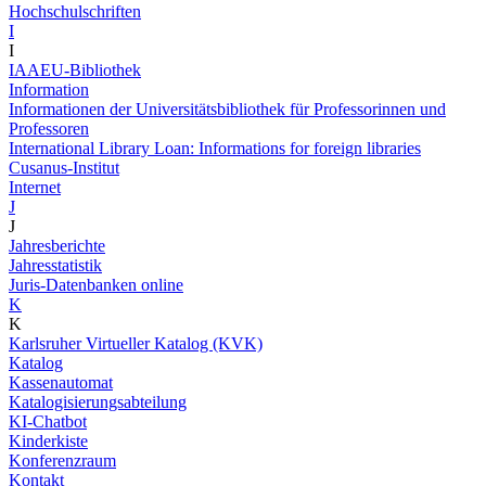
Hochschulschriften
I
I
IAAEU-Bibliothek
Information
Informationen der Universitätsbibliothek für Professorinnen und
Professoren
International Library Loan: Informations for foreign libraries
Cusanus-Institut
Internet
J
J
Jahresberichte
Jahresstatistik
Juris-Datenbanken online
K
K
Karlsruher Virtueller Katalog (KVK)
Katalog
Kassenautomat
Katalogisierungsabteilung
KI-Chatbot
Kinderkiste
Konferenzraum
Kontakt