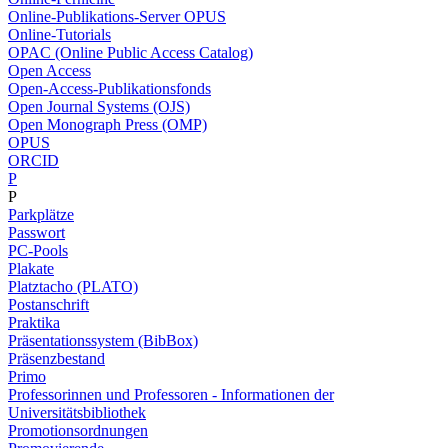
Online-Publikations-Server OPUS
Online-Tutorials
OPAC (Online Public Access Catalog)
Open Access
Open-Access-Publikationsfonds
Open Journal Systems (OJS)
Open Monograph Press (OMP)
OPUS
ORCID
P
P
Parkplätze
Passwort
PC-Pools
Plakate
Platztacho (PLATO)
Postanschrift
Praktika
Präsentationssystem (BibBox)
Präsenzbestand
Primo
Professorinnen und Professoren - Informationen der
Universitätsbibliothek
Promotionsordnungen