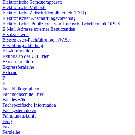
Elektronische Semesterapparate
Elektronische Volltexte
Elektronische Zeitschriftenbibliothek (EZB)
Elektronischer Anschaffungsvorschlag
Elektronisches Publizieren von Hochschulschriften mit OPUS
E-Mail-Adresse externer Benutzenden
Ersatzausweis
Erstsemester-Fachführungen (WiSe)
Erwerbungsabteilung
EU-Information
Exlibris an der UB Trier
Exmatrikulation
Expressfernleihe
Externe
F
F
Fachbibliographien
Fachhochschule Trier
Fachlesesäle
Fachspezifische Information
Fachsystematiken
Fahrplanauskunft
FAQ
Fax
Fernleihe