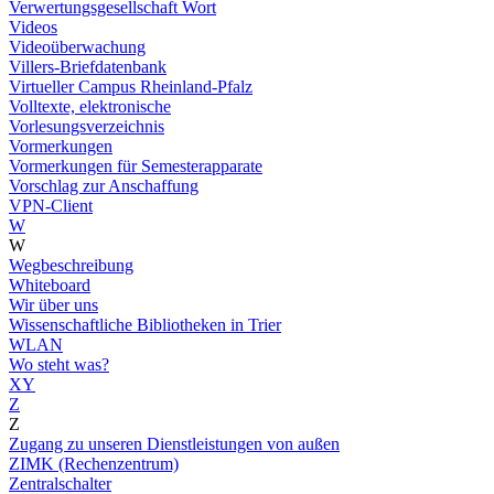
Verwertungsgesellschaft Wort
Videos
Videoüberwachung
Villers-Briefdatenbank
Virtueller Campus Rheinland-Pfalz
Volltexte, elektronische
Vorlesungsverzeichnis
Vormerkungen
Vormerkungen für Semesterapparate
Vorschlag zur Anschaffung
VPN-Client
W
W
Wegbeschreibung
Whiteboard
Wir über uns
Wissenschaftliche Bibliotheken in Trier
WLAN
Wo steht was?
XY
Z
Z
Zugang zu unseren Dienstleistungen von außen
ZIMK (Rechenzentrum)
Zentralschalter