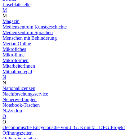
Loseblattstelle
M
M
Magazin
Medienzentrum Kunstgeschichte
Medienzentrum Sprachen
Menschen mit Behinderung
Merian Online
Mikrofiches
Mikrofilme
Mikroformen
MitarbeiterInnen
Mitnahmeregal
N
N
Nationallizenzen
Nachforschungsservice
Neuerwerbungen
Notebook-Taschen
N-Zyklop
O
O
Oeconomische Encyclopädie von J. G. Krünitz - DFG-Projekt
Öffnungszeiten
Online-Fernleihe