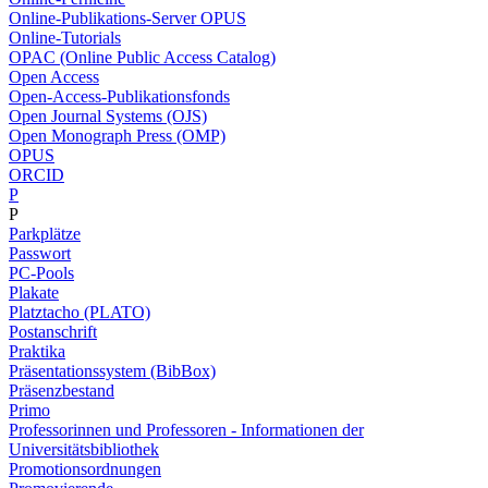
Online-Publikations-Server OPUS
Online-Tutorials
OPAC (Online Public Access Catalog)
Open Access
Open-Access-Publikationsfonds
Open Journal Systems (OJS)
Open Monograph Press (OMP)
OPUS
ORCID
P
P
Parkplätze
Passwort
PC-Pools
Plakate
Platztacho (PLATO)
Postanschrift
Praktika
Präsentationssystem (BibBox)
Präsenzbestand
Primo
Professorinnen und Professoren - Informationen der
Universitätsbibliothek
Promotionsordnungen