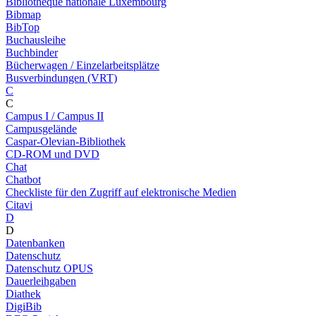
Bibliothèque nationale Luxembourg
Bibmap
BibTop
Buchausleihe
Buchbinder
Bücherwagen / Einzelarbeitsplätze
Busverbindungen (VRT)
C
C
Campus I / Campus II
Campusgelände
Caspar-Olevian-Bibliothek
CD-ROM und DVD
Chat
Chatbot
Checkliste für den Zugriff auf elektronische Medien
Citavi
D
D
Datenbanken
Datenschutz
Datenschutz OPUS
Dauerleihgaben
Diathek
DigiBib