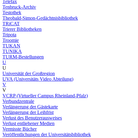
Telefax
Tenbruck-Archiv
Testothek
Theobald-Simon-Gedächtnisbibliothek
TRiCAT
Trierer Bibliotheken
Tripota
Troomie
TUKAN
TUNIKA
TURM-Bestellungen
U
U
Universität der Großregion
UVA (Universitäts Video Abteilung)
V
V
VCRP (Virtueller Campus Rheinland-Pfalz)
Verbundzentrale
Verlängerung der Gästekarte
Verlängerung der Leihfrist
Verlust des Benutzerausweises
Verlust entliehener Medien
Vermisste Bücher
Veröffentlichungen der Universitätsbibliothek