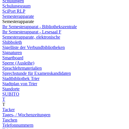
Schulungen
Schulungsraum
SciPort RLP
Semesterapparate
Semesterapparate
Ihr Semesterapparat - Bibliothekszentrale
Ihr Semesterapparat - Lesesaal F
Semesterapparate, elektronische
Shibboleth
Sigelliste der Verbundbibliotheken
Signaturen
Smartboard
Sperre (Ausleihe)
Sprachlehrmaterialien
Sprechstunde für Examenskandidaten
Stadtbibliothek Trier
Stadtplan von Trier
Standorte
SUBITO
T
T
Tacker
Tages- / Wochenzeitungen
Taschen
Telefonnummern