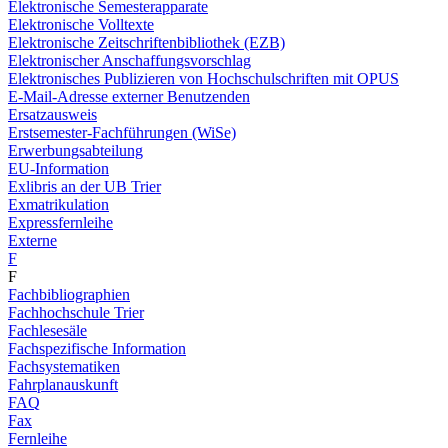
Elektronische Semesterapparate
Elektronische Volltexte
Elektronische Zeitschriftenbibliothek (EZB)
Elektronischer Anschaffungsvorschlag
Elektronisches Publizieren von Hochschulschriften mit OPUS
E-Mail-Adresse externer Benutzenden
Ersatzausweis
Erstsemester-Fachführungen (WiSe)
Erwerbungsabteilung
EU-Information
Exlibris an der UB Trier
Exmatrikulation
Expressfernleihe
Externe
F
F
Fachbibliographien
Fachhochschule Trier
Fachlesesäle
Fachspezifische Information
Fachsystematiken
Fahrplanauskunft
FAQ
Fax
Fernleihe