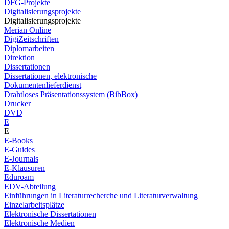
DFG-Projekte
Digitalisierungsprojekte
Digitalisierungsprojekte
Merian Online
DigiZeitschriften
Diplomarbeiten
Direktion
Dissertationen
Dissertationen, elektronische
Dokumentenlieferdienst
Drahtloses Präsentationssystem (BibBox)
Drucker
DVD
E
E
E-Books
E-Guides
E-Journals
E-Klausuren
Eduroam
EDV-Abteilung
Einführungen in Literaturrecherche und Literaturverwaltung
Einzelarbeitsplätze
Elektronische Dissertationen
Elektronische Medien