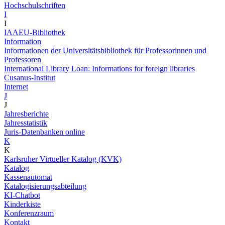
Hochschulschriften
I
I
IAAEU-Bibliothek
Information
Informationen der Universitätsbibliothek für Professorinnen und
Professoren
International Library Loan: Informations for foreign libraries
Cusanus-Institut
Internet
J
J
Jahresberichte
Jahresstatistik
Juris-Datenbanken online
K
K
Karlsruher Virtueller Katalog (KVK)
Katalog
Kassenautomat
Katalogisierungsabteilung
KI-Chatbot
Kinderkiste
Konferenzraum
Kontakt