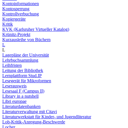
Kontoinformationen
Kontosperrung
Kontrollverbuchung
Kopiergeräte
Kritik
KVK (Karlsruher Virtueller Katalog)
Krünitz-Projekt
Kurzausleihe von Büchern
L
L
Lagepläne der Universität
Lehrbuchsammlung
Leihfristen
Leitung der Bibliothek
Lernplattform Stud.IP
Lesegerät für Mikroformen
Leserausweis
Lesesaal F (Campus II)
Library in a nutshell
Libri europae
Literaturdatenbanken
Literaturverwaltung mit Citavi
Literaturwerkstatt für Kinder- und Jugendliteratur
Lob-Kritik-Anregung-Beschwerde
Locher