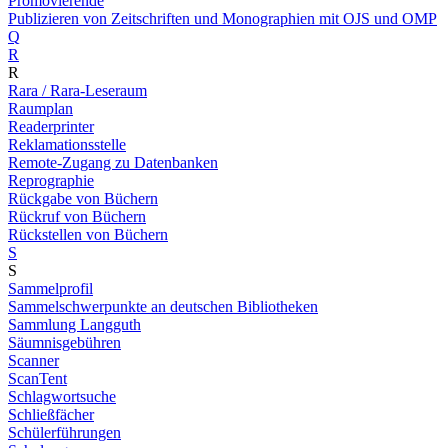
Promovierende
Publizieren von Zeitschriften und Monographien mit OJS und OMP
Q
R
R
Rara / Rara-Leseraum
Raumplan
Readerprinter
Reklamationsstelle
Remote-Zugang zu Datenbanken
Reprographie
Rückgabe von Büchern
Rückruf von Büchern
Rückstellen von Büchern
S
S
Sammelprofil
Sammelschwerpunkte an deutschen Bibliotheken
Sammlung Langguth
Säumnisgebühren
Scanner
ScanTent
Schlagwortsuche
Schließfächer
Schülerführungen