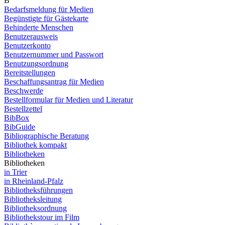
B
Bedarfsmeldung für Medien
Begünstigte für Gästekarte
Behinderte Menschen
Benutzerausweis
Benutzerkonto
Benutzernummer und Passwort
Benutzungsordnung
Bereitstellungen
Beschaffungsantrag für Medien
Beschwerde
Bestellformular für Medien und Literatur
Bestellzettel
BibBox
BibGuide
Bibliographische Beratung
Bibliothek kompakt
Bibliotheken
Bibliotheken
in Trier
in Rheinland-Pfalz
Bibliotheksführungen
Bibliotheksleitung
Bibliotheksordnung
Bibliothekstour im Film