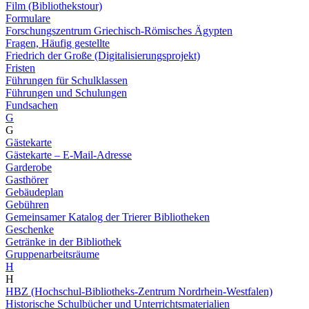
Film (Bibliothekstour)
Formulare
Forschungszentrum Griechisch-Römisches Ägypten
Fragen, Häufig gestellte
Friedrich der Große (Digitalisierungsprojekt)
Fristen
Führungen für Schulklassen
Führungen und Schulungen
Fundsachen
G
G
Gästekarte
Gästekarte – E-Mail-Adresse
Garderobe
Gasthörer
Gebäudeplan
Gebühren
Gemeinsamer Katalog der Trierer Bibliotheken
Geschenke
Getränke in der Bibliothek
Gruppenarbeitsräume
H
H
HBZ (Hochschul-Bibliotheks-Zentrum Nordrhein-Westfalen)
Historische Schulbücher und Unterrichtsmaterialien