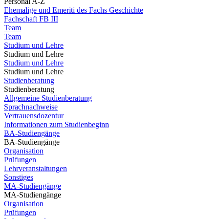
Personal A-Z
Ehemalige und Emeriti des Fachs Geschichte
Fachschaft FB III
Team
Team
Studium und Lehre
Studium und Lehre
Studium und Lehre
Studium und Lehre
Studienberatung
Studienberatung
Allgemeine Studienberatung
Sprachnachweise
Vertrauensdozentur
Informationen zum Studienbeginn
BA-Studiengänge
BA-Studiengänge
Organisation
Prüfungen
Lehrveranstaltungen
Sonstiges
MA-Studiengänge
MA-Studiengänge
Organisation
Prüfungen