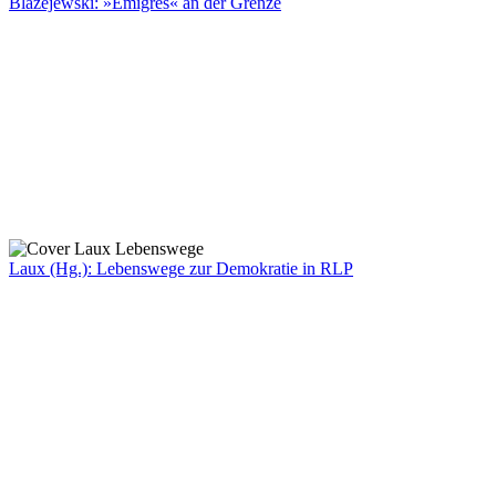
Blazejewski: »Émigrés« an der Grenze
Laux (Hg.): Lebenswege zur Demokratie in RLP