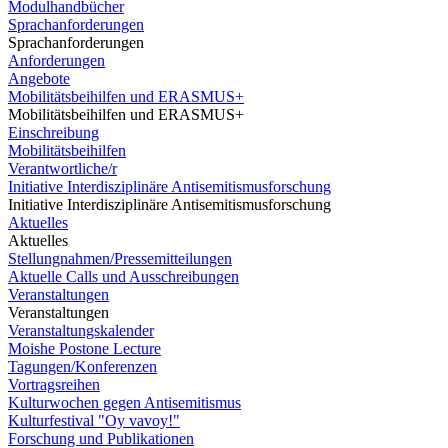
Modulhandbücher
Sprachanforderungen
Sprachanforderungen
Anforderungen
Angebote
Mobilitätsbeihilfen und ERASMUS+
Mobilitätsbeihilfen und ERASMUS+
Einschreibung
Mobilitätsbeihilfen
Verantwortliche/r
Initiative Interdisziplinäre Antisemitismusforschung
Initiative Interdisziplinäre Antisemitismusforschung
Aktuelles
Aktuelles
Stellungnahmen/Pressemitteilungen
Aktuelle Calls und Ausschreibungen
Veranstaltungen
Veranstaltungen
Veranstaltungskalender
Moishe Postone Lecture
Tagungen/Konferenzen
Vortragsreihen
Kulturwochen gegen Antisemitismus
Kulturfestival "Oy vavoy!"
Forschung und Publikationen