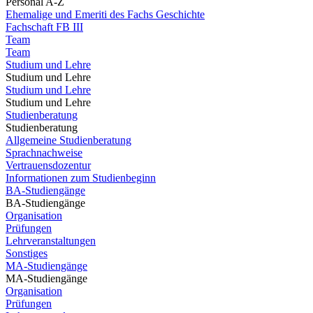
Personal A-Z
Ehemalige und Emeriti des Fachs Geschichte
Fachschaft FB III
Team
Team
Studium und Lehre
Studium und Lehre
Studium und Lehre
Studium und Lehre
Studienberatung
Studienberatung
Allgemeine Studienberatung
Sprachnachweise
Vertrauensdozentur
Informationen zum Studienbeginn
BA-Studiengänge
BA-Studiengänge
Organisation
Prüfungen
Lehrveranstaltungen
Sonstiges
MA-Studiengänge
MA-Studiengänge
Organisation
Prüfungen