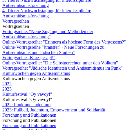
3. Trierer Nachwuchstagung für interdisziplinäre
Antisemitismusforschung
4. Trierer Nachwuchstagung für interdisziplinäre
Antisemitismusforschung
Vortragsreihen
Vortragsreihen
Vortragsreihe: "Neue Zugänge und Methoden der
Antisemitismusforschung"
Online-Vortragsreihe: "Erinnern als höchste Form des Vergessens?"
Online-Vortragsreihe "[transfer] - Neue Forschungen zu
Antisemitismus und Jüdischen Studien"
Vortragsreihe „Kurz gesagt!“
Online-Vortragsreihe: "Die Selbstgerechten unter den Völkern"
Vortragsreihe: "Jüdische Identitäten und Antisemitismus im Punk"
Kulturwochen gegen Antisemitismus
Kulturwochen gegen Antisemitismus
2022
2023
Kulturfestival "Oy vavoy!"
Kulturfestival "Oy vavoy!"
2022: Punk und Judentum
2023: Fußball, Judentum, Empowerment und Solidarität
Forschung und Publikationen
Forschung und Publikationen
Forschung und Publikationen