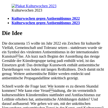
Kulturwochen 2023
Kulturwochen gegen Antisemitismus 2022
Kulturwochen gegen Antisemitismus 2023
Die Idee
Die documenta 15 wollte im Jahr 2022 ein Zeichen für kulturelle
Vielfalt, Gemeinschaft und Toleranz setzen - stattdessen wurde sie
ein Symbol des virulenten Antisemitismus in der internationalen
Kunstszene. Als kurz nach Beginn der Ausstellung das riesige
Gemälde der Künstlergruppe taring padi enthüllt wird, ist das
Einsetzen groß: Das dreiteilige Kunstwerk enthält antisemitische
Darstellungen von Juden mit langen Reißzähnen. Doch damit nicht
genug: Weitere antisemitische Bilder werden entdeckt und
antisemitische Propagandafilme unkritisch gezeigt.
Schnell wurde die Frage laut: Wie konnte es zu diesem Skandal
kommen? Wie kann eine Veranstaltung, die im vermeintlich
kultursensiblen Künstlermilieu stattfindet und Antifaschismus zur
Leitlinie erhoben hat, antisemitische Abbildungen dulden? Und
darauf aufbauend: Wie gehen wir um, mit der unkritischen
Verwendung antisemitischer Topoi in der Kunst- und Kulturszene?