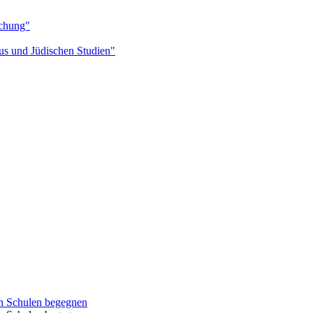
schung"
mus und Jüdischen Studien"
 in Schulen begegnen