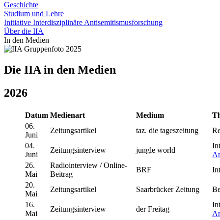
Geschichte
Studium und Lehre
Initiative Interdisziplinäre Antisemitismusforschung
Über die IIA
In den Medien
Die IIA in den Medien
2026
Datum
Medienart
Medium
T
06.
Zeitungsartikel
taz. die tageszeitung
Re
Juni
04.
In
Zeitungsinterview
jungle world
Juni
An
26.
Radiointerview / Online-
BRF
In
Mai
Beitrag
20.
Zeitungsartikel
Saarbrücker Zeitung
Be
Mai
16.
In
Zeitungsinterview
der Freitag
Mai
An