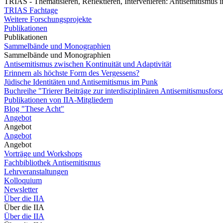
TRIAS - Thematisieren, Reflektieren, Intervenieren: Antisemitismus
TRIAS Fachtage
Weitere Forschungsprojekte
Publikationen
Publikationen
Sammelbände und Monographien
Sammelbände und Monographien
Antisemitismus zwischen Kontinuität und Adaptivität
Erinnern als höchste Form des Vergessens?
Jüdische Identitäten und Antisemitismus im Punk
Buchreihe "Trierer Beiträge zur interdisziplinären Antisemitismusfor
Publikationen von IIA-Mitgliedern
Blog "These Acht"
Angebot
Angebot
Angebot
Angebot
Vorträge und Workshops
Fachbibliothek Antisemitismus
Lehrveranstaltungen
Kolloquium
Newsletter
Über die IIA
Über die IIA
Über die IIA