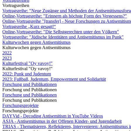
Vortragsreihen
Vortragsreihen
Vortragsreihe: "Neue Zugänge und Methoden der Antisemitismusfor
Online-Vortragsreihe: "Erinnern als höchste Form des Vergessens?"
Online-Vortragsreihe "[transfer] - Neue Forschungen zu Antisemitis
Vortragsreihe „Kurz gesagt!“
Online-Vortragsreihe: "Die Selbstgerechten unter den Völkern"
Vortragsreihe: "Jüdische Identitäten und Antisemitismus im Punk"
Kulturwochen gegen Antisemitismus
Kulturwochen gegen Antisemitismus
2022
2023
Kulturfestival "Oy vavoy!"
Kulturfestival "Oy vavoy!"
2022: Punk und Judentum
2023: Fußball, Judentum, Empowerment und Solidarität
Forschung und Publikationen
Forschung und Publikationen
Forschung und Publikationen
Forschung und Publikationen
Forschungsprojekte
Forschungsprojekte
DAYVid - Decoding Antisemitism in YouTube Videos
ASJA - Antisemitismus in der Offenen Kinder- und Jugendarbeit
TRIAS - Thematisieren, Reflektieren, Intervenieren: Antisemitismus