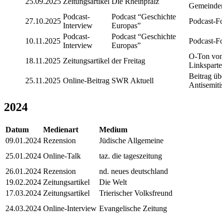
25.09.2025
Zeitungsartikel
Die Rheinpfalz
Gemeinder
Podcast-
Podcast “Geschichte
27.10.2025
Podcast-F
Interview
Europas”
Podcast-
Podcast “Geschichte
10.11.2025
Podcast-F
Interview
Europas”
O-Ton von 
18.11.2025
Zeitungsartikel
der Freitag
Linksparte
Beitrag ü
25.11.2025
Online-Beitrag
SWR Aktuell
Antisemit
2024
Datum
Medienart
Medium
09.01.2024
Rezension
Jüdische Allgemeine
25.01.2024
Online-Talk
taz. die tageszeitung
26.01.2024
Rezension
nd. neues deutschland
19.02.2024
Zeitungsartikel
Die Welt
17.03.2024
Zeitungsartikel
Trierischer Volksfreund
24.03.2024
Online-Interview
Evangelische Zeitung