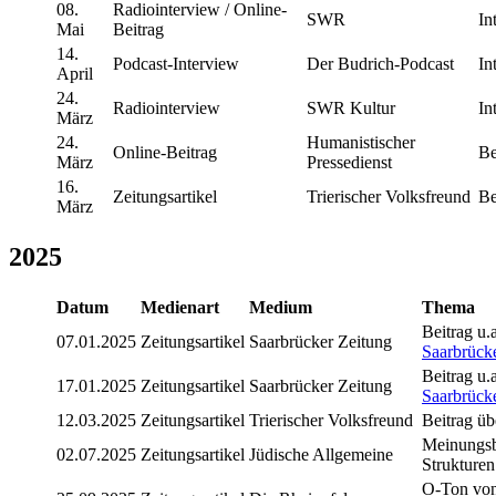
08.
Radiointerview / Online-
SWR
In
Mai
Beitrag
14.
Podcast-Interview
Der Budrich-Podcast
In
April
24.
Radiointerview
SWR Kultur
In
März
24.
Humanistischer
Online-Beitrag
Be
März
Pressedienst
16.
Zeitungsartikel
Trierischer Volksfreund
Be
März
2025
Datum
Medienart
Medium
Thema
Beitrag u
07.01.2025
Zeitungsartikel
Saarbrücker Zeitung
Saarbrück
Beitrag u
17.01.2025
Zeitungsartikel
Saarbrücker Zeitung
Saarbrück
12.03.2025
Zeitungsartikel
Trierischer Volksfreund
Beitrag üb
Meinungsb
02.07.2025
Zeitungsartikel
Jüdische Allgemeine
Strukturen
O-Ton von