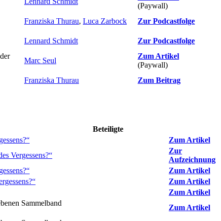
Lennard Schmidt
(Paywall)
Franziska Thurau
,
Luca Zarbock
Zur Podcastfolge
Lennard Schmidt
Zur Podcastfolge
der
Zum Artikel
Marc Seul
(Paywall)
Franziska Thurau
Zum Beitrag
Beteiligte
rgessens?“
Zum Artikel
Zur
des Vergessens?“
Aufzeichnung
rgessens?“
Zum Artikel
ergessens?“
Zum Artikel
Zum Artikel
egebenen Sammelband
Zum Artikel