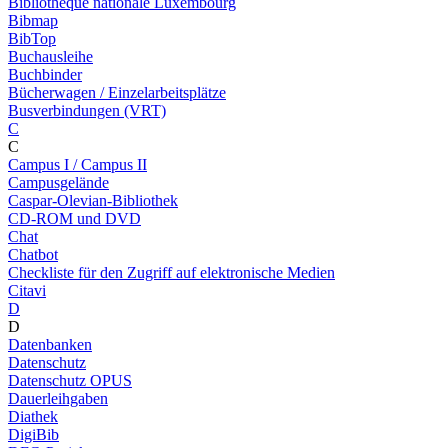
Bibliothèque nationale Luxembourg
Bibmap
BibTop
Buchausleihe
Buchbinder
Bücherwagen / Einzelarbeitsplätze
Busverbindungen (VRT)
C
C
Campus I / Campus II
Campusgelände
Caspar-Olevian-Bibliothek
CD-ROM und DVD
Chat
Chatbot
Checkliste für den Zugriff auf elektronische Medien
Citavi
D
D
Datenbanken
Datenschutz
Datenschutz OPUS
Dauerleihgaben
Diathek
DigiBib