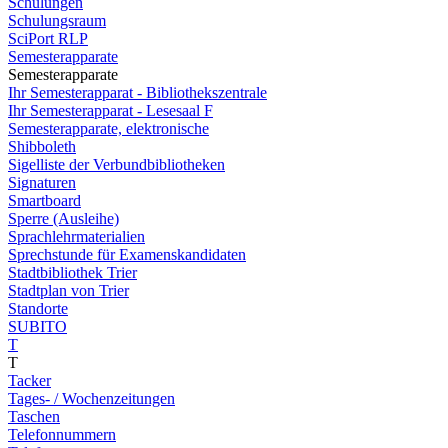
Schulungen
Schulungsraum
SciPort RLP
Semesterapparate
Semesterapparate
Ihr Semesterapparat - Bibliothekszentrale
Ihr Semesterapparat - Lesesaal F
Semesterapparate, elektronische
Shibboleth
Sigelliste der Verbundbibliotheken
Signaturen
Smartboard
Sperre (Ausleihe)
Sprachlehrmaterialien
Sprechstunde für Examenskandidaten
Stadtbibliothek Trier
Stadtplan von Trier
Standorte
SUBITO
T
T
Tacker
Tages- / Wochenzeitungen
Taschen
Telefonnummern