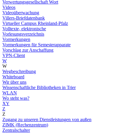
Verwertungsgesellschaft Wort
Videos
Videoüberwachung
Villers-Briefdatenbank
Virtueller Campus Rheinland-Pfalz
Volltexte, elektronische
Vorlesungsverzeichnis
Vormerkungen
Vormerkungen für Semesterapparate
Vorschlag zur Anschaffung
VPN-Client
W
W
Wegbeschreibung
Whiteboard
Wir über uns
Wissenschaftliche Bibliotheken in Trier
WLAN
Wo steht was?
XY
Z
Z
Zugang zu unseren Dienstleistungen von außen
ZIMK (Rechenzentrum)
Zentralschalter