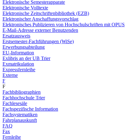
Elektronische Semesterapparate
Elektronische Volltexte
Elektronische Zeitschriftenbibliothek (EZB)
Elektronischer Anschaffungsvorschlag
Elektronisches Publizieren von Hochschulschriften mit OPUS
E-Mail-Adresse externer Benutzenden
Ersatzausweis
Erstsemester-Fachführungen (WiSe)
Erwerbungsabteilung
EU-Information
Exlibris an der UB Trier
Exmatrikulation
Expressfernleihe
Externe
F
F
Fachbibliographien
Fachhochschule Trier
Fachlesesäle
Fachspezifische Information
Fachsystematiken
Fahrplanauskunft
FAQ
Fax
Fernleihe