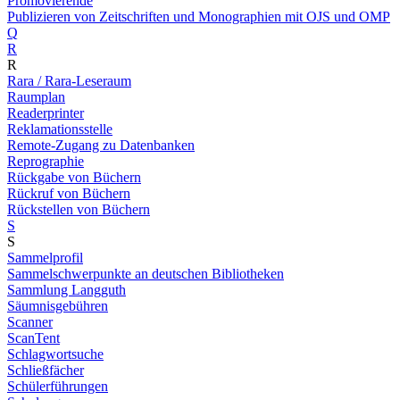
Promovierende
Publizieren von Zeitschriften und Monographien mit OJS und OMP
Q
R
R
Rara / Rara-Leseraum
Raumplan
Readerprinter
Reklamationsstelle
Remote-Zugang zu Datenbanken
Reprographie
Rückgabe von Büchern
Rückruf von Büchern
Rückstellen von Büchern
S
S
Sammelprofil
Sammelschwerpunkte an deutschen Bibliotheken
Sammlung Langguth
Säumnisgebühren
Scanner
ScanTent
Schlagwortsuche
Schließfächer
Schülerführungen