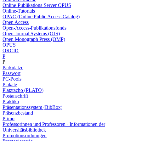
Online-Publikations-Server OPUS
Online-Tutorials
OPAC (Online Public Access Catalog)
Open Access
Open-Access-Publikationsfonds
Open Journal Systems (OJS)
Open Monograph Press (OMP)
OPUS
ORCID
P
P
Parkplätze
Passwort
PC-Pools
Plakate
Platztacho (PLATO)
Postanschrift
Praktika
Präsentationssystem (BibBox)
Präsenzbestand
Primo
Professorinnen und Professoren - Informationen der
Universitätsbibliothek
Promotionsordnungen