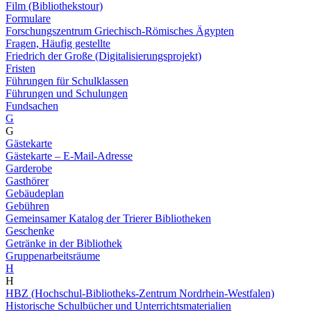
Film (Bibliothekstour)
Formulare
Forschungszentrum Griechisch-Römisches Ägypten
Fragen, Häufig gestellte
Friedrich der Große (Digitalisierungsprojekt)
Fristen
Führungen für Schulklassen
Führungen und Schulungen
Fundsachen
G
G
Gästekarte
Gästekarte – E-Mail-Adresse
Garderobe
Gasthörer
Gebäudeplan
Gebühren
Gemeinsamer Katalog der Trierer Bibliotheken
Geschenke
Getränke in der Bibliothek
Gruppenarbeitsräume
H
H
HBZ (Hochschul-Bibliotheks-Zentrum Nordrhein-Westfalen)
Historische Schulbücher und Unterrichtsmaterialien