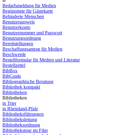
B
Bedarfsmeldung für Medien
Begünstigte für Gästekarte
Behinderte Menschen
Benutzerausweis
Benutzerkonto
Benutzernummer und Passwort
Benutzungsordnung
Bereitstellungen
Beschaffungsantrag für Medien
Beschwerde
Bestellformular für Medien und Literatur
Bestellzettel
BibBox
BibGuide
Bibliographische Beratung
Bibliothek kompakt
Bibliotheken
Bibliotheken
in Trier
in Rheinland-Pfalz
Bibliotheksführungen
Bibliotheksleitung
Bibliotheksordnung
Bibliothekstour im Film