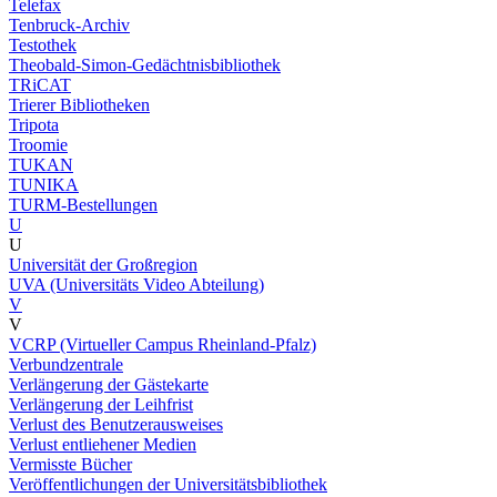
Telefax
Tenbruck-Archiv
Testothek
Theobald-Simon-Gedächtnisbibliothek
TRiCAT
Trierer Bibliotheken
Tripota
Troomie
TUKAN
TUNIKA
TURM-Bestellungen
U
U
Universität der Großregion
UVA (Universitäts Video Abteilung)
V
V
VCRP (Virtueller Campus Rheinland-Pfalz)
Verbundzentrale
Verlängerung der Gästekarte
Verlängerung der Leihfrist
Verlust des Benutzerausweises
Verlust entliehener Medien
Vermisste Bücher
Veröffentlichungen der Universitätsbibliothek