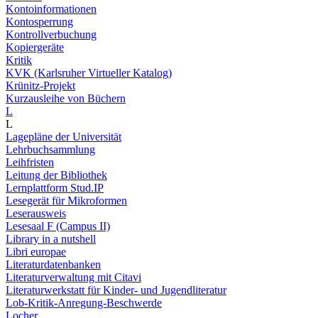
Kontoinformationen
Kontosperrung
Kontrollverbuchung
Kopiergeräte
Kritik
KVK (Karlsruher Virtueller Katalog)
Krünitz-Projekt
Kurzausleihe von Büchern
L
L
Lagepläne der Universität
Lehrbuchsammlung
Leihfristen
Leitung der Bibliothek
Lernplattform Stud.IP
Lesegerät für Mikroformen
Leserausweis
Lesesaal F (Campus II)
Library in a nutshell
Libri europae
Literaturdatenbanken
Literaturverwaltung mit Citavi
Literaturwerkstatt für Kinder- und Jugendliteratur
Lob-Kritik-Anregung-Beschwerde
Locher