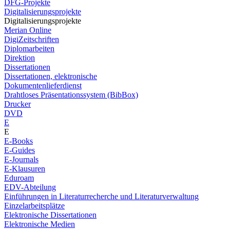
DFG-Projekte
Digitalisierungsprojekte
Digitalisierungsprojekte
Merian Online
DigiZeitschriften
Diplomarbeiten
Direktion
Dissertationen
Dissertationen, elektronische
Dokumentenlieferdienst
Drahtloses Präsentationssystem (BibBox)
Drucker
DVD
E
E
E-Books
E-Guides
E-Journals
E-Klausuren
Eduroam
EDV-Abteilung
Einführungen in Literaturrecherche und Literaturverwaltung
Einzelarbeitsplätze
Elektronische Dissertationen
Elektronische Medien