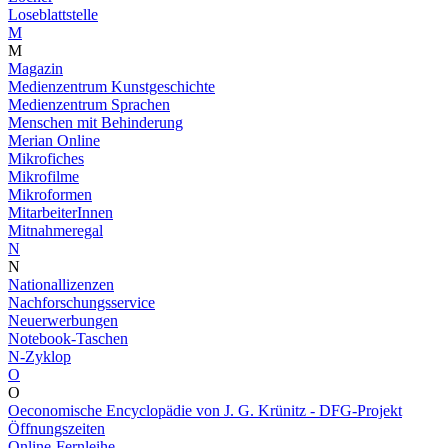
Loseblattstelle
M
M
Magazin
Medienzentrum Kunstgeschichte
Medienzentrum Sprachen
Menschen mit Behinderung
Merian Online
Mikrofiches
Mikrofilme
Mikroformen
MitarbeiterInnen
Mitnahmeregal
N
N
Nationallizenzen
Nachforschungsservice
Neuerwerbungen
Notebook-Taschen
N-Zyklop
O
O
Oeconomische Encyclopädie von J. G. Krünitz - DFG-Projekt
Öffnungszeiten
Online-Fernleihe