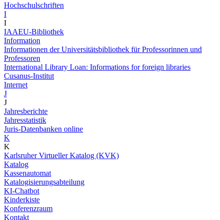
Hochschulschriften
I
I
IAAEU-Bibliothek
Information
Informationen der Universitätsbibliothek für Professorinnen und
Professoren
International Library Loan: Informations for foreign libraries
Cusanus-Institut
Internet
J
J
Jahresberichte
Jahresstatistik
Juris-Datenbanken online
K
K
Karlsruher Virtueller Katalog (KVK)
Katalog
Kassenautomat
Katalogisierungsabteilung
KI-Chatbot
Kinderkiste
Konferenzraum
Kontakt