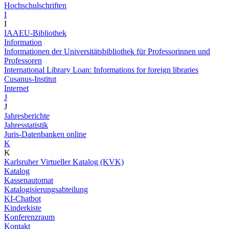
Hochschulschriften
I
I
IAAEU-Bibliothek
Information
Informationen der Universitätsbibliothek für Professorinnen und
Professoren
International Library Loan: Informations for foreign libraries
Cusanus-Institut
Internet
J
J
Jahresberichte
Jahresstatistik
Juris-Datenbanken online
K
K
Karlsruher Virtueller Katalog (KVK)
Katalog
Kassenautomat
Katalogisierungsabteilung
KI-Chatbot
Kinderkiste
Konferenzraum
Kontakt