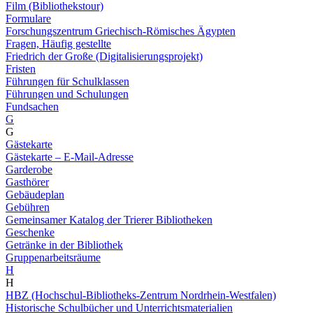
Film (Bibliothekstour)
Formulare
Forschungszentrum Griechisch-Römisches Ägypten
Fragen, Häufig gestellte
Friedrich der Große (Digitalisierungsprojekt)
Fristen
Führungen für Schulklassen
Führungen und Schulungen
Fundsachen
G
G
Gästekarte
Gästekarte – E-Mail-Adresse
Garderobe
Gasthörer
Gebäudeplan
Gebühren
Gemeinsamer Katalog der Trierer Bibliotheken
Geschenke
Getränke in der Bibliothek
Gruppenarbeitsräume
H
H
HBZ (Hochschul-Bibliotheks-Zentrum Nordrhein-Westfalen)
Historische Schulbücher und Unterrichtsmaterialien