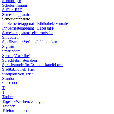
Schulungen
Schulungsraum
SciPort RLP
Semesterapparate
Semesterapparate
Ihr Semesterapparat - Bibliothekszentrale
Ihr Semesterapparat - Lesesaal F
Semesterapparate, elektronische
Shibboleth
Sigelliste der Verbundbibliotheken
Signaturen
Smartboard
Sperre (Ausleihe)
Sprachlehrmaterialien
Sprechstunde für Examenskandidaten
Stadtbibliothek Trier
Stadtplan von Trier
Standorte
SUBITO
T
T
Tacker
Tages- / Wochenzeitungen
Taschen
Telefonnummern