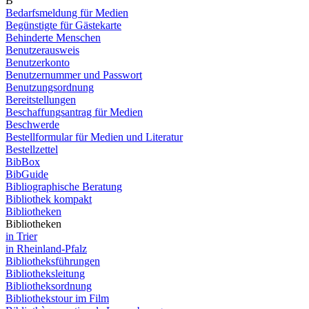
B
Bedarfsmeldung für Medien
Begünstigte für Gästekarte
Behinderte Menschen
Benutzerausweis
Benutzerkonto
Benutzernummer und Passwort
Benutzungsordnung
Bereitstellungen
Beschaffungsantrag für Medien
Beschwerde
Bestellformular für Medien und Literatur
Bestellzettel
BibBox
BibGuide
Bibliographische Beratung
Bibliothek kompakt
Bibliotheken
Bibliotheken
in Trier
in Rheinland-Pfalz
Bibliotheksführungen
Bibliotheksleitung
Bibliotheksordnung
Bibliothekstour im Film