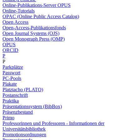
Online-Publikations-Server OPUS
Online-Tutorials
OPAC (Online Public Access Catalog)
Open Access
Open-Access-Publikationsfonds
Open Journal Systems (OJS)
Open Monograph Press (OMP)
OPUS
ORCID
P
P
Parkplätze
Passwort
PC-Pools
Plakate
Platztacho (PLATO)
Postanschrift
Praktika
Präsentationssystem (BibBox)
Präsenzbestand
Primo
Professorinnen und Professoren - Informationen der
Universitätsbibliothek
Promotionsordnungen