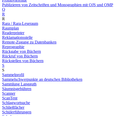
Promovierende
Publizieren von Zeitschriften und Monographien mit OJS und OMP
Q
R
R
Rara / Rara-Leseraum
Raumplan
Readerprinter
Reklamationsstelle
Remote-Zugang zu Datenbanken
Reprographie
Rückgabe von Büchern
Rückruf von Büchern
Rückstellen von Büchern
S
S
Sammelprofil
Sammelschwerpunkte an deutschen Bibliotheken
Sammlung Langguth
Säumnisgebühren
Scanner
ScanTent
Schlagwortsuche
Schließfächer
Schülerführungen