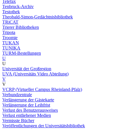
Telefax
Tenbruck-Archiv
Testothek
Theobald-Simon-Gedächtnisbibliothek
TRiCAT
Trierer Bibliotheken
Tripota
Troomie
TUKAN
TUNIKA
TURM-Bestellungen
U
U
Universität der Großregion
UVA (Universitäts Video Abteilung)
V
V
VCRP (Virtueller Campus Rheinland-Pfalz)
Verbundzentrale
Verlängerung der Gästekarte
Verlängerung der Leihfrist
Verlust des Benutzerausweises
Verlust entliehener Medien
Vermisste Bücher
Veröffentlichungen der Universitätsbibliothek