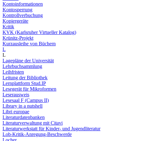
Kontoinformationen
Kontosperrung
Kontrollverbuchung
Kopiergeräte
Kritik
KVK (Karlsruher Virtueller Katalog)
Krünitz-Projekt
Kurzausleihe von Büchern
L
L
Lagepläne der Universität
Lehrbuchsammlung
Leihfristen
Leitung der Bibliothek
Lernplattform Stud.IP
Lesegerät für Mikroformen
Leserausweis
Lesesaal F (Campus II)
Library in a nutshell
Libri europae
Literaturdatenbanken
Literaturverwaltung mit Citavi
Literaturwerkstatt für Kinder- und Jugendliteratur
Lob-Kritik-Anregung-Beschwerde
Locher