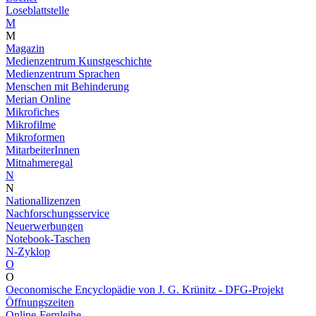
Loseblattstelle
M
M
Magazin
Medienzentrum Kunstgeschichte
Medienzentrum Sprachen
Menschen mit Behinderung
Merian Online
Mikrofiches
Mikrofilme
Mikroformen
MitarbeiterInnen
Mitnahmeregal
N
N
Nationallizenzen
Nachforschungsservice
Neuerwerbungen
Notebook-Taschen
N-Zyklop
O
O
Oeconomische Encyclopädie von J. G. Krünitz - DFG-Projekt
Öffnungszeiten
Online-Fernleihe