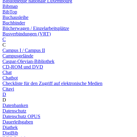
Bibliothèque nationale Luxembourg
Bibmap
BibTop
Buchausleihe
Buchbinder
Bücherwagen / Einzelarbeitsplätze
Busverbindungen (VRT)
C
C
Campus I / Campus II
Campusgelände
Caspar-Olevian-Bibliothek
CD-ROM und DVD
Chat
Chatbot
Checkliste für den Zugriff auf elektronische Medien
Citavi
D
D
Datenbanken
Datenschutz
Datenschutz OPUS
Dauerleihgaben
Diathek
DigiBib