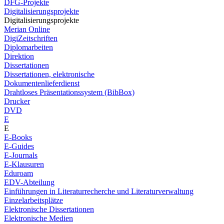
DFG-Projekte
Digitalisierungsprojekte
Digitalisierungsprojekte
Merian Online
DigiZeitschriften
Diplomarbeiten
Direktion
Dissertationen
Dissertationen, elektronische
Dokumentenlieferdienst
Drahtloses Präsentationssystem (BibBox)
Drucker
DVD
E
E
E-Books
E-Guides
E-Journals
E-Klausuren
Eduroam
EDV-Abteilung
Einführungen in Literaturrecherche und Literaturverwaltung
Einzelarbeitsplätze
Elektronische Dissertationen
Elektronische Medien