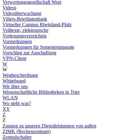
Verwertungsgesellschaft Wort
Videos
Videoüberwachung
Villers-Briefdatenbank
Virtueller Campus Rheinland-Pfalz
Volltexte, elektronische
Vorlesungsverzeichnis
Vormerkungen
Vormerkungen für Semesterapparate
Vorschlag zur Anschaffung
VPN-Client
W
W
Wegbeschreibung
Whiteboard
Wir über uns
Wissenschaftliche Bibliotheken in Trier
WLAN
Wo steht was?
XY
Z
Z
Zugang zu unseren Dienstleistungen von außen
ZIMK (Rechenzentrum)
Zentralschalter