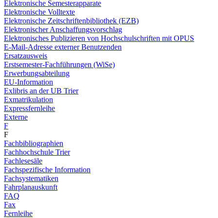
Elektronische Semesterapparate
Elektronische Volltexte
Elektronische Zeitschriftenbibliothek (EZB)
Elektronischer Anschaffungsvorschlag
Elektronisches Publizieren von Hochschulschriften mit OPUS
E-Mail-Adresse externer Benutzenden
Ersatzausweis
Erstsemester-Fachführungen (WiSe)
Erwerbungsabteilung
EU-Information
Exlibris an der UB Trier
Exmatrikulation
Expressfernleihe
Externe
F
F
Fachbibliographien
Fachhochschule Trier
Fachlesesäle
Fachspezifische Information
Fachsystematiken
Fahrplanauskunft
FAQ
Fax
Fernleihe