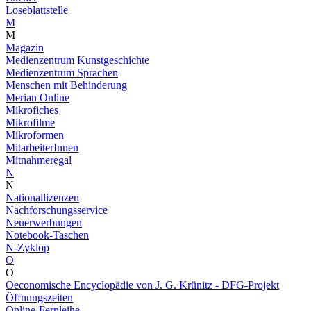
Loseblattstelle
M
M
Magazin
Medienzentrum Kunstgeschichte
Medienzentrum Sprachen
Menschen mit Behinderung
Merian Online
Mikrofiches
Mikrofilme
Mikroformen
MitarbeiterInnen
Mitnahmeregal
N
N
Nationallizenzen
Nachforschungsservice
Neuerwerbungen
Notebook-Taschen
N-Zyklop
O
O
Oeconomische Encyclopädie von J. G. Krünitz - DFG-Projekt
Öffnungszeiten
Online-Fernleihe