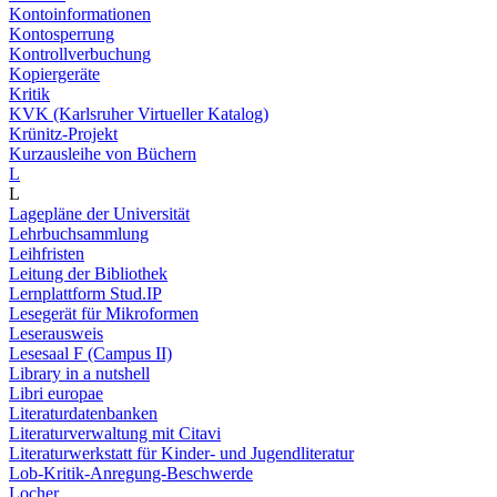
Kontoinformationen
Kontosperrung
Kontrollverbuchung
Kopiergeräte
Kritik
KVK (Karlsruher Virtueller Katalog)
Krünitz-Projekt
Kurzausleihe von Büchern
L
L
Lagepläne der Universität
Lehrbuchsammlung
Leihfristen
Leitung der Bibliothek
Lernplattform Stud.IP
Lesegerät für Mikroformen
Leserausweis
Lesesaal F (Campus II)
Library in a nutshell
Libri europae
Literaturdatenbanken
Literaturverwaltung mit Citavi
Literaturwerkstatt für Kinder- und Jugendliteratur
Lob-Kritik-Anregung-Beschwerde
Locher