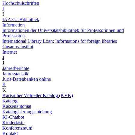
Hochschulschriften
I
I
IAAEU-Bibliothek
Information
Informationen der Universitätsbibliothek für Professorinnen und
Professoren
International Library Loan: Informations for foreign libraries
Cusanus-Institut
Internet
J
J
Jahresberichte
Jahresstatistik
Juris-Datenbanken online
K
K
Karlsruher Virtueller Katalog (KVK)
Katalog
Kassenautomat
Katalogisierungsabteilung
KI-Chatbot
Kinderkiste
Konferenzraum
Kontakt