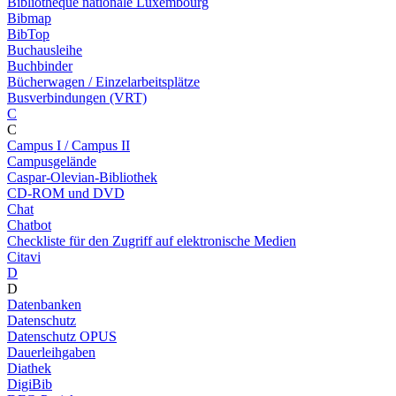
Bibliothèque nationale Luxembourg
Bibmap
BibTop
Buchausleihe
Buchbinder
Bücherwagen / Einzelarbeitsplätze
Busverbindungen (VRT)
C
C
Campus I / Campus II
Campusgelände
Caspar-Olevian-Bibliothek
CD-ROM und DVD
Chat
Chatbot
Checkliste für den Zugriff auf elektronische Medien
Citavi
D
D
Datenbanken
Datenschutz
Datenschutz OPUS
Dauerleihgaben
Diathek
DigiBib