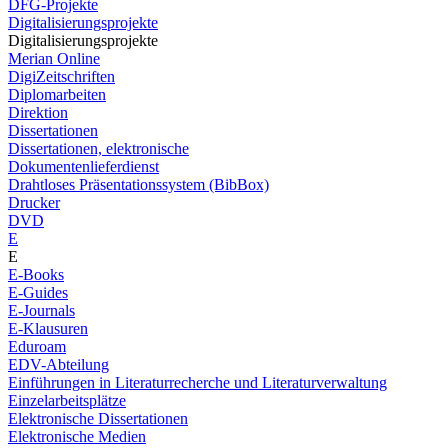
DFG-Projekte
Digitalisierungsprojekte
Digitalisierungsprojekte
Merian Online
DigiZeitschriften
Diplomarbeiten
Direktion
Dissertationen
Dissertationen, elektronische
Dokumentenlieferdienst
Drahtloses Präsentationssystem (BibBox)
Drucker
DVD
E
E
E-Books
E-Guides
E-Journals
E-Klausuren
Eduroam
EDV-Abteilung
Einführungen in Literaturrecherche und Literaturverwaltung
Einzelarbeitsplätze
Elektronische Dissertationen
Elektronische Medien