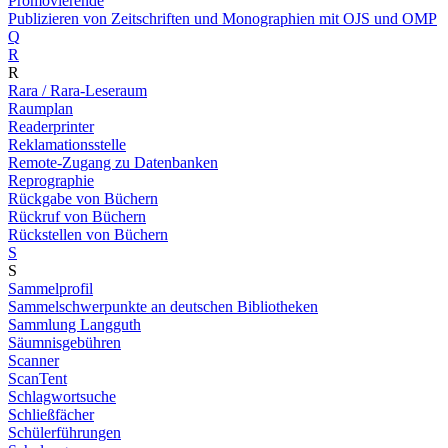
Promovierende
Publizieren von Zeitschriften und Monographien mit OJS und OMP
Q
R
R
Rara / Rara-Leseraum
Raumplan
Readerprinter
Reklamationsstelle
Remote-Zugang zu Datenbanken
Reprographie
Rückgabe von Büchern
Rückruf von Büchern
Rückstellen von Büchern
S
S
Sammelprofil
Sammelschwerpunkte an deutschen Bibliotheken
Sammlung Langguth
Säumnisgebühren
Scanner
ScanTent
Schlagwortsuche
Schließfächer
Schülerführungen