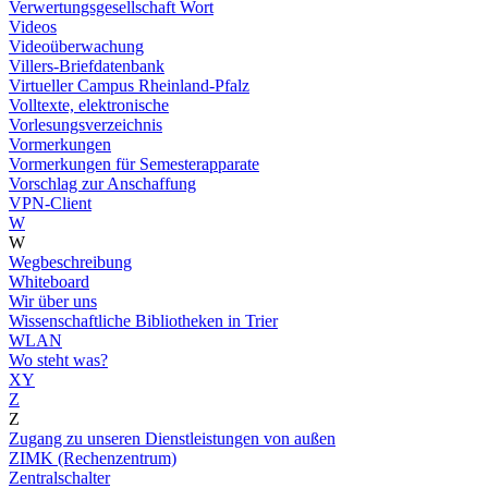
Verwertungsgesellschaft Wort
Videos
Videoüberwachung
Villers-Briefdatenbank
Virtueller Campus Rheinland-Pfalz
Volltexte, elektronische
Vorlesungsverzeichnis
Vormerkungen
Vormerkungen für Semesterapparate
Vorschlag zur Anschaffung
VPN-Client
W
W
Wegbeschreibung
Whiteboard
Wir über uns
Wissenschaftliche Bibliotheken in Trier
WLAN
Wo steht was?
XY
Z
Z
Zugang zu unseren Dienstleistungen von außen
ZIMK (Rechenzentrum)
Zentralschalter