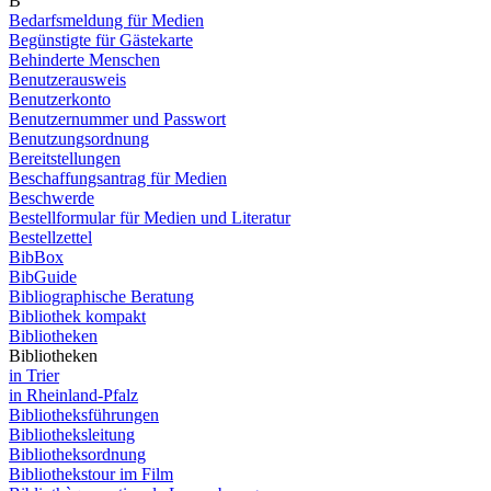
B
Bedarfsmeldung für Medien
Begünstigte für Gästekarte
Behinderte Menschen
Benutzerausweis
Benutzerkonto
Benutzernummer und Passwort
Benutzungsordnung
Bereitstellungen
Beschaffungsantrag für Medien
Beschwerde
Bestellformular für Medien und Literatur
Bestellzettel
BibBox
BibGuide
Bibliographische Beratung
Bibliothek kompakt
Bibliotheken
Bibliotheken
in Trier
in Rheinland-Pfalz
Bibliotheksführungen
Bibliotheksleitung
Bibliotheksordnung
Bibliothekstour im Film