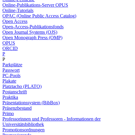
Online-Publikations-Server OPUS
Online-Tutorials
OPAC (Online Public Access Catalog)
Open Access
Open-Access-Publikationsfonds
Open Journal Systems (OJS)
Open Monograph Press (OMP)
OPUS
ORCID
P
P
Parkplätze
Passwort
PC-Pools
Plakate
Platztacho (PLATO)
Postanschrift
Praktika
Präsentationssystem (BibBox)
Präsenzbestand
Primo
Professorinnen und Professoren - Informationen der
Universitätsbibliothek
Promotionsordnungen