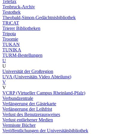
Telefax
Tenbruck-Archiv
Testothek
Theobald-Simon-Gedächtnisbibliothek
TRiCAT
Trierer Bibliotheken
Tripota
Troomie
TUKAN
TUNIKA
TURM-Bestellungen
U
U
Universität der Großregion
UVA (Universitäts Video Abteilung)
V
V
VCRP (Virtueller Campus Rheinland-Pfalz)
Verbundzentrale
Verlängerung der Gästekarte
Verlängerung der Leihfrist
Verlust des Benutzerausweises
Verlust entliehener Medien
Vermisste Bücher
Veröffentlichungen der Universitätsbibliothek