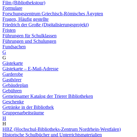
Film (Bibliothekstour)
Formulare
Forschungszentrum Griechisch-Römisches Ägypten
Fragen, Häufig gestellte
Friedrich der Große (Digitalisierungsprojekt)
Fristen
Führungen für Schulklassen
Führungen und Schulungen
Fundsachen
G
G
Gästekarte
Gästekarte – E-Mail-Adresse
Garderobe
Gasthörer
Gebäudeplan
Gebühren
Gemeinsamer Katalog der Trierer Bibliotheken
Geschenke
Getränke in der Bibliothek
Gruppenarbeitsräume
H
H
HBZ (Hochschul-Bibliotheks-Zentrum Nordrhein-Westfalen)
Historische Schulbücher und Unterrichtsmaterialien