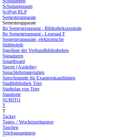
Schulungen
Schulungsraum
SciPort RLP
Semesterapparate
Semesterapparate
Ihr Semesterapparat - Bibliothekszentrale
Ihr Semesterapparat - Lesesaal F
Semesterapparate, elektronische
Shibboleth
Sigelliste der Verbundbibliotheken
Signaturen
Smartboard
Sperre (Ausleihe)
Sprachlehrmaterialien
Sprechstunde für Examenskandidaten
Stadtbibliothek Trier
Stadtplan von Trier
Standorte
SUBITO
T
T
Tacker
Tages- / Wochenzeitungen
Taschen
Telefonnummern