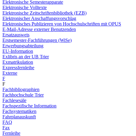
Elektronische Semesterapparate
Elektronische Volltexte
Elektronische Zeitschriftenbibliothek (EZB)
Elektronischer Anschaffungsvorschlag
Elektronisches Publizieren von Hochschulschriften mit OPUS
E-Mail-Adresse externer Benutzenden
Ersatzausweis
Erstsemester-Fachführungen (WiSe)
Erwerbungsabteilung
EU-Information
Exlibris an der UB Trier
Exmatrikulation
Expressfernleihe
Externe
F
F
Fachbibliographien
Fachhochschule Trier
Fachlesesäle
Fachspezifische Information
Fachsystematiken
Fahrplanauskunft
FAQ
Fax
Fernleihe