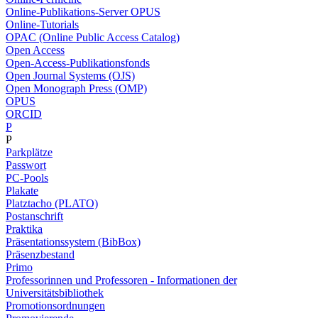
Online-Publikations-Server OPUS
Online-Tutorials
OPAC (Online Public Access Catalog)
Open Access
Open-Access-Publikationsfonds
Open Journal Systems (OJS)
Open Monograph Press (OMP)
OPUS
ORCID
P
P
Parkplätze
Passwort
PC-Pools
Plakate
Platztacho (PLATO)
Postanschrift
Praktika
Präsentationssystem (BibBox)
Präsenzbestand
Primo
Professorinnen und Professoren - Informationen der
Universitätsbibliothek
Promotionsordnungen