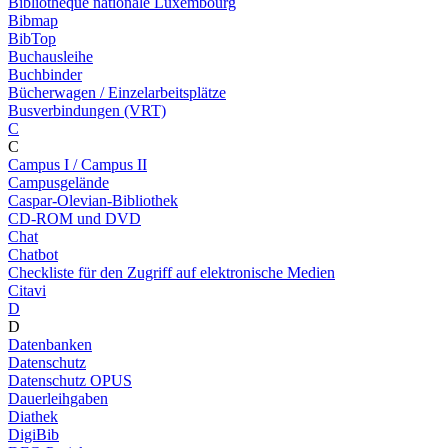
Bibliothèque nationale Luxembourg
Bibmap
BibTop
Buchausleihe
Buchbinder
Bücherwagen / Einzelarbeitsplätze
Busverbindungen (VRT)
C
C
Campus I / Campus II
Campusgelände
Caspar-Olevian-Bibliothek
CD-ROM und DVD
Chat
Chatbot
Checkliste für den Zugriff auf elektronische Medien
Citavi
D
D
Datenbanken
Datenschutz
Datenschutz OPUS
Dauerleihgaben
Diathek
DigiBib