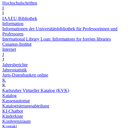
Hochschulschriften
I
I
IAAEU-Bibliothek
Information
Informationen der Universitätsbibliothek für Professorinnen und
Professoren
International Library Loan: Informations for foreign libraries
Cusanus-Institut
Internet
J
J
Jahresberichte
Jahresstatistik
Juris-Datenbanken online
K
K
Karlsruher Virtueller Katalog (KVK)
Katalog
Kassenautomat
Katalogisierungsabteilung
KI-Chatbot
Kinderkiste
Konferenzraum
Kontakt