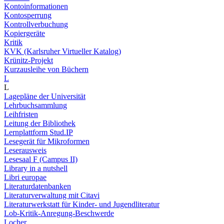
Kontoinformationen
Kontosperrung
Kontrollverbuchung
Kopiergeräte
Kritik
KVK (Karlsruher Virtueller Katalog)
Krünitz-Projekt
Kurzausleihe von Büchern
L
L
Lagepläne der Universität
Lehrbuchsammlung
Leihfristen
Leitung der Bibliothek
Lernplattform Stud.IP
Lesegerät für Mikroformen
Leserausweis
Lesesaal F (Campus II)
Library in a nutshell
Libri europae
Literaturdatenbanken
Literaturverwaltung mit Citavi
Literaturwerkstatt für Kinder- und Jugendliteratur
Lob-Kritik-Anregung-Beschwerde
Locher