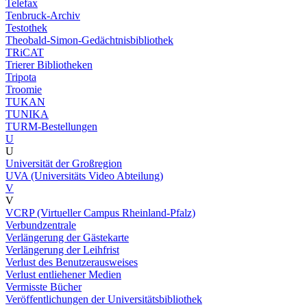
Telefax
Tenbruck-Archiv
Testothek
Theobald-Simon-Gedächtnisbibliothek
TRiCAT
Trierer Bibliotheken
Tripota
Troomie
TUKAN
TUNIKA
TURM-Bestellungen
U
U
Universität der Großregion
UVA (Universitäts Video Abteilung)
V
V
VCRP (Virtueller Campus Rheinland-Pfalz)
Verbundzentrale
Verlängerung der Gästekarte
Verlängerung der Leihfrist
Verlust des Benutzerausweises
Verlust entliehener Medien
Vermisste Bücher
Veröffentlichungen der Universitätsbibliothek