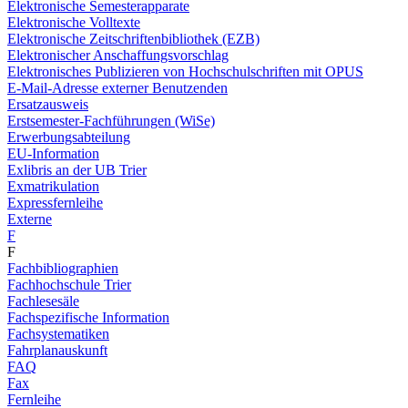
Elektronische Semesterapparate
Elektronische Volltexte
Elektronische Zeitschriftenbibliothek (EZB)
Elektronischer Anschaffungsvorschlag
Elektronisches Publizieren von Hochschulschriften mit OPUS
E-Mail-Adresse externer Benutzenden
Ersatzausweis
Erstsemester-Fachführungen (WiSe)
Erwerbungsabteilung
EU-Information
Exlibris an der UB Trier
Exmatrikulation
Expressfernleihe
Externe
F
F
Fachbibliographien
Fachhochschule Trier
Fachlesesäle
Fachspezifische Information
Fachsystematiken
Fahrplanauskunft
FAQ
Fax
Fernleihe