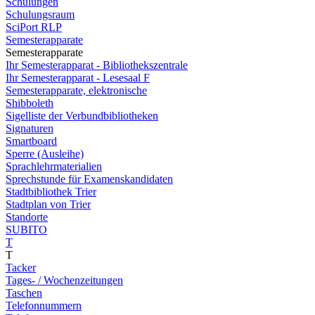
Schulungen
Schulungsraum
SciPort RLP
Semesterapparate
Semesterapparate
Ihr Semesterapparat - Bibliothekszentrale
Ihr Semesterapparat - Lesesaal F
Semesterapparate, elektronische
Shibboleth
Sigelliste der Verbundbibliotheken
Signaturen
Smartboard
Sperre (Ausleihe)
Sprachlehrmaterialien
Sprechstunde für Examenskandidaten
Stadtbibliothek Trier
Stadtplan von Trier
Standorte
SUBITO
T
T
Tacker
Tages- / Wochenzeitungen
Taschen
Telefonnummern