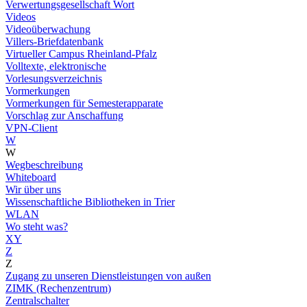
Verwertungsgesellschaft Wort
Videos
Videoüberwachung
Villers-Briefdatenbank
Virtueller Campus Rheinland-Pfalz
Volltexte, elektronische
Vorlesungsverzeichnis
Vormerkungen
Vormerkungen für Semesterapparate
Vorschlag zur Anschaffung
VPN-Client
W
W
Wegbeschreibung
Whiteboard
Wir über uns
Wissenschaftliche Bibliotheken in Trier
WLAN
Wo steht was?
XY
Z
Z
Zugang zu unseren Dienstleistungen von außen
ZIMK (Rechenzentrum)
Zentralschalter