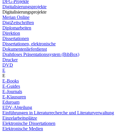
DFG-Projekte
Digitalisierungsprojekte
Digitalisierungsprojekte
Merian Online
DigiZeitschriften
Diplomarbeiten
Direktion
Dissertationen
Dissertationen, elektronische
Dokumentenlieferdienst
Drahtloses Präsentationssystem (BibBox)
Drucker
DVD
E
E
E-Books
E-Guides
E-Journals
E-Klausuren
Eduroam
EDV-Abteilung
Einführungen in Literaturrecherche und Literaturverwaltung
Einzelarbeitsplätze
Elektronische Dissertationen
Elektronische Medien