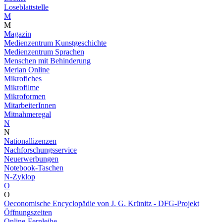
Loseblattstelle
M
M
Magazin
Medienzentrum Kunstgeschichte
Medienzentrum Sprachen
Menschen mit Behinderung
Merian Online
Mikrofiches
Mikrofilme
Mikroformen
MitarbeiterInnen
Mitnahmeregal
N
N
Nationallizenzen
Nachforschungsservice
Neuerwerbungen
Notebook-Taschen
N-Zyklop
O
O
Oeconomische Encyclopädie von J. G. Krünitz - DFG-Projekt
Öffnungszeiten
Online-Fernleihe