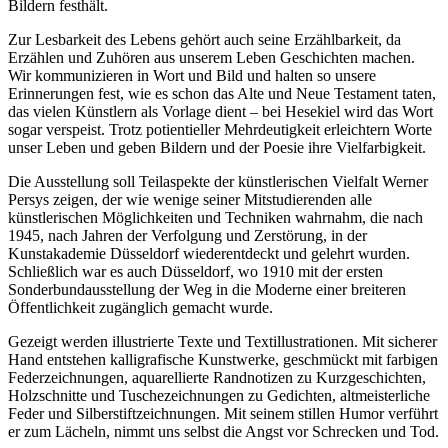
Bildern festhält.
Zur Lesbarkeit des Lebens gehört auch seine Erzählbarkeit, da
Erzählen und Zuhören aus unserem Leben Geschichten machen.
Wir kommunizieren in Wort und Bild und halten so unsere
Erinnerungen fest, wie es schon das Alte und Neue Testament taten,
das vielen Künstlern als Vorlage dient – bei Hesekiel wird das Wort
sogar verspeist. Trotz potientieller Mehrdeutigkeit erleichtern Worte
unser Leben und geben Bildern und der Poesie ihre Vielfarbigkeit.
Die Ausstellung soll Teilaspekte der künstlerischen Vielfalt Werner
Persys zeigen, der wie wenige seiner Mitstudierenden alle
künstlerischen Möglichkeiten und Techniken wahrnahm, die nach
1945, nach Jahren der Verfolgung und Zerstörung, in der
Kunstakademie Düsseldorf wiederentdeckt und gelehrt wurden.
Schließlich war es auch Düsseldorf, wo 1910 mit der ersten
Sonderbundausstellung der Weg in die Moderne einer breiteren
Öffentlichkeit zugänglich gemacht wurde.
Gezeigt werden illustrierte Texte und Textillustrationen. Mit sicherer
Hand entstehen kalligrafische Kunstwerke, geschmückt mit farbigen
Federzeichnungen, aquarellierte Randnotizen zu Kurzgeschichten,
Holzschnitte und Tuschezeichnungen zu Gedichten, altmeisterliche
Feder und Silberstiftzeichnungen. Mit seinem stillen Humor verführt
er zum Lächeln, nimmt uns selbst die Angst vor Schrecken und Tod.