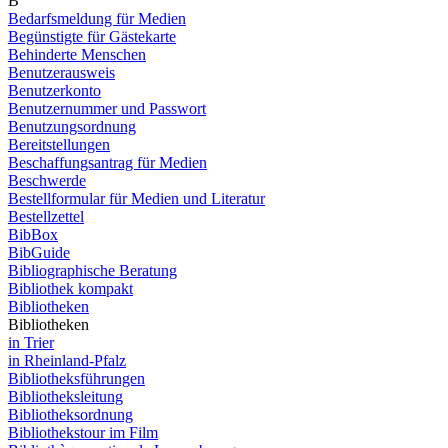
B
Bedarfsmeldung für Medien
Begünstigte für Gästekarte
Behinderte Menschen
Benutzerausweis
Benutzerkonto
Benutzernummer und Passwort
Benutzungsordnung
Bereitstellungen
Beschaffungsantrag für Medien
Beschwerde
Bestellformular für Medien und Literatur
Bestellzettel
BibBox
BibGuide
Bibliographische Beratung
Bibliothek kompakt
Bibliotheken
Bibliotheken
in Trier
in Rheinland-Pfalz
Bibliotheksführungen
Bibliotheksleitung
Bibliotheksordnung
Bibliothekstour im Film