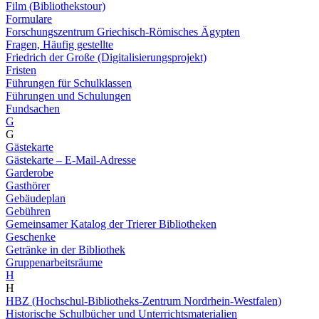
Film (Bibliothekstour)
Formulare
Forschungszentrum Griechisch-Römisches Ägypten
Fragen, Häufig gestellte
Friedrich der Große (Digitalisierungsprojekt)
Fristen
Führungen für Schulklassen
Führungen und Schulungen
Fundsachen
G
G
Gästekarte
Gästekarte – E-Mail-Adresse
Garderobe
Gasthörer
Gebäudeplan
Gebühren
Gemeinsamer Katalog der Trierer Bibliotheken
Geschenke
Getränke in der Bibliothek
Gruppenarbeitsräume
H
H
HBZ (Hochschul-Bibliotheks-Zentrum Nordrhein-Westfalen)
Historische Schulbücher und Unterrichtsmaterialien