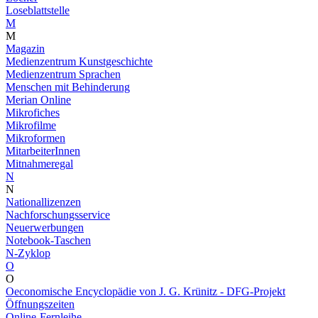
Loseblattstelle
M
M
Magazin
Medienzentrum Kunstgeschichte
Medienzentrum Sprachen
Menschen mit Behinderung
Merian Online
Mikrofiches
Mikrofilme
Mikroformen
MitarbeiterInnen
Mitnahmeregal
N
N
Nationallizenzen
Nachforschungsservice
Neuerwerbungen
Notebook-Taschen
N-Zyklop
O
O
Oeconomische Encyclopädie von J. G. Krünitz - DFG-Projekt
Öffnungszeiten
Online-Fernleihe