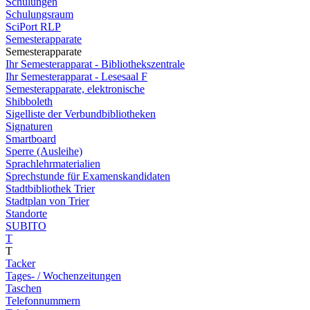
Schulungen
Schulungsraum
SciPort RLP
Semesterapparate
Semesterapparate
Ihr Semesterapparat - Bibliothekszentrale
Ihr Semesterapparat - Lesesaal F
Semesterapparate, elektronische
Shibboleth
Sigelliste der Verbundbibliotheken
Signaturen
Smartboard
Sperre (Ausleihe)
Sprachlehrmaterialien
Sprechstunde für Examenskandidaten
Stadtbibliothek Trier
Stadtplan von Trier
Standorte
SUBITO
T
T
Tacker
Tages- / Wochenzeitungen
Taschen
Telefonnummern