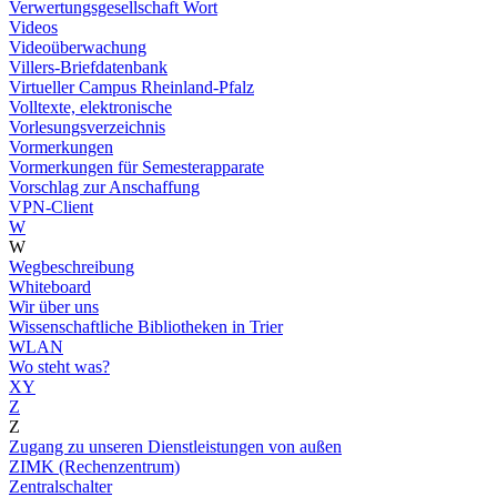
Verwertungsgesellschaft Wort
Videos
Videoüberwachung
Villers-Briefdatenbank
Virtueller Campus Rheinland-Pfalz
Volltexte, elektronische
Vorlesungsverzeichnis
Vormerkungen
Vormerkungen für Semesterapparate
Vorschlag zur Anschaffung
VPN-Client
W
W
Wegbeschreibung
Whiteboard
Wir über uns
Wissenschaftliche Bibliotheken in Trier
WLAN
Wo steht was?
XY
Z
Z
Zugang zu unseren Dienstleistungen von außen
ZIMK (Rechenzentrum)
Zentralschalter