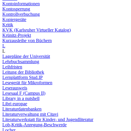
Kontoinformationen
Kontosperrung
Kontrollverbuchung
Kopiergeräte
Kritik
KVK (Karlsruher Virtueller Katalog)
Krünitz-Projekt
Kurzausleihe von Büchern
L
L
Lagepläne der Universität
Lehrbuchsammlung
Leihfristen
Leitung der Bibliothek
Lernplattform Stud.IP
Lesegerät für Mikroformen
Leserausweis
Lesesaal F (Campus II)
Library in a nutshell
Libri europae
Literaturdatenbanken
Literaturverwaltung mit Citavi
Literaturwerkstatt für Kinder- und Jugendliteratur
Lob-Kritik-Anregung-Beschwerde
Locher