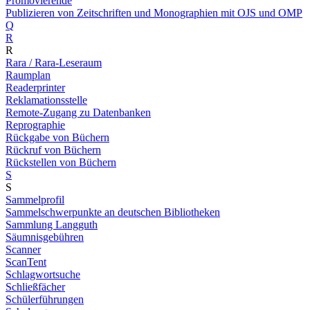
Promovierende
Publizieren von Zeitschriften und Monographien mit OJS und OMP
Q
R
R
Rara / Rara-Leseraum
Raumplan
Readerprinter
Reklamationsstelle
Remote-Zugang zu Datenbanken
Reprographie
Rückgabe von Büchern
Rückruf von Büchern
Rückstellen von Büchern
S
S
Sammelprofil
Sammelschwerpunkte an deutschen Bibliotheken
Sammlung Langguth
Säumnisgebühren
Scanner
ScanTent
Schlagwortsuche
Schließfächer
Schülerführungen