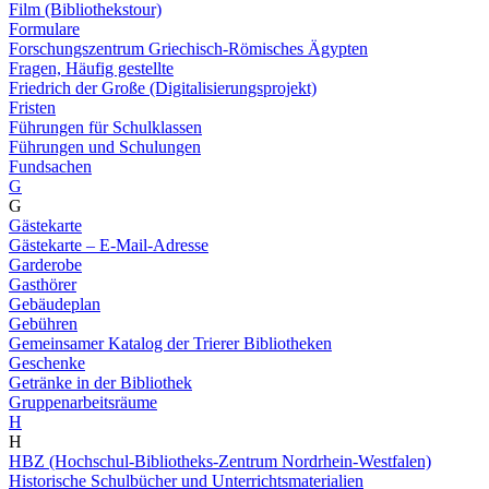
Film (Bibliothekstour)
Formulare
Forschungszentrum Griechisch-Römisches Ägypten
Fragen, Häufig gestellte
Friedrich der Große (Digitalisierungsprojekt)
Fristen
Führungen für Schulklassen
Führungen und Schulungen
Fundsachen
G
G
Gästekarte
Gästekarte – E-Mail-Adresse
Garderobe
Gasthörer
Gebäudeplan
Gebühren
Gemeinsamer Katalog der Trierer Bibliotheken
Geschenke
Getränke in der Bibliothek
Gruppenarbeitsräume
H
H
HBZ (Hochschul-Bibliotheks-Zentrum Nordrhein-Westfalen)
Historische Schulbücher und Unterrichtsmaterialien