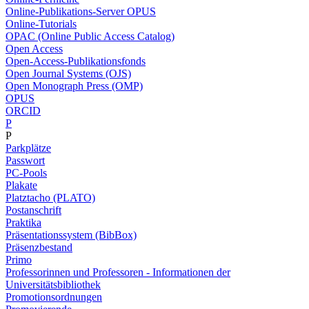
Online-Publikations-Server OPUS
Online-Tutorials
OPAC (Online Public Access Catalog)
Open Access
Open-Access-Publikationsfonds
Open Journal Systems (OJS)
Open Monograph Press (OMP)
OPUS
ORCID
P
P
Parkplätze
Passwort
PC-Pools
Plakate
Platztacho (PLATO)
Postanschrift
Praktika
Präsentationssystem (BibBox)
Präsenzbestand
Primo
Professorinnen und Professoren - Informationen der
Universitätsbibliothek
Promotionsordnungen