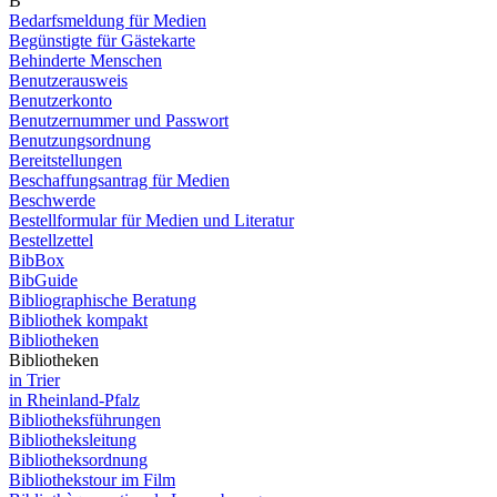
B
Bedarfsmeldung für Medien
Begünstigte für Gästekarte
Behinderte Menschen
Benutzerausweis
Benutzerkonto
Benutzernummer und Passwort
Benutzungsordnung
Bereitstellungen
Beschaffungsantrag für Medien
Beschwerde
Bestellformular für Medien und Literatur
Bestellzettel
BibBox
BibGuide
Bibliographische Beratung
Bibliothek kompakt
Bibliotheken
Bibliotheken
in Trier
in Rheinland-Pfalz
Bibliotheksführungen
Bibliotheksleitung
Bibliotheksordnung
Bibliothekstour im Film