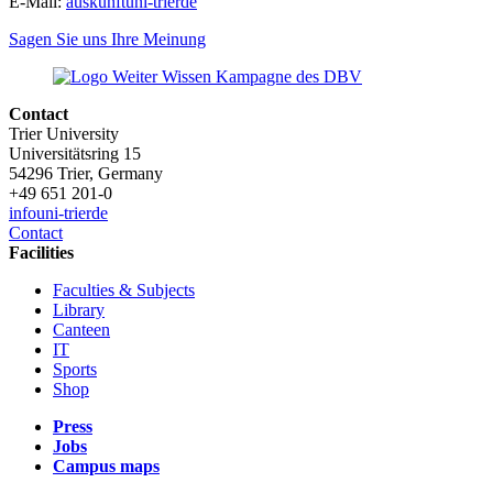
E-Mail:
auskunft
uni-trier
de
Sagen Sie uns Ihre Meinung
Contact
Trier University
Universitätsring 15
54296 Trier, Germany
+49 651 201-0
info
uni-trier
de
Contact
Facilities
Faculties & Subjects
Library
Canteen
IT
Sports
Shop
Press
Jobs
Campus maps