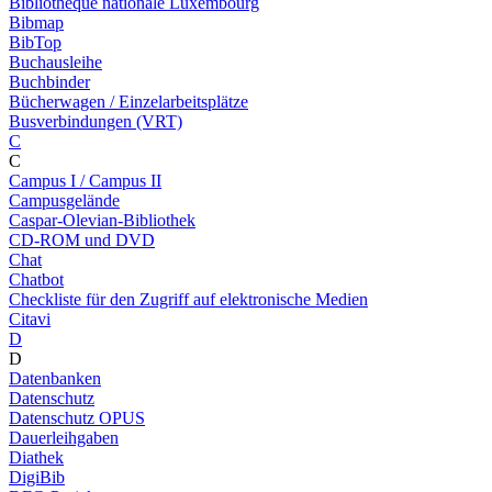
Bibliothèque nationale Luxembourg
Bibmap
BibTop
Buchausleihe
Buchbinder
Bücherwagen / Einzelarbeitsplätze
Busverbindungen (VRT)
C
C
Campus I / Campus II
Campusgelände
Caspar-Olevian-Bibliothek
CD-ROM und DVD
Chat
Chatbot
Checkliste für den Zugriff auf elektronische Medien
Citavi
D
D
Datenbanken
Datenschutz
Datenschutz OPUS
Dauerleihgaben
Diathek
DigiBib