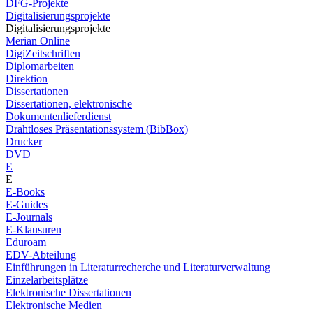
DFG-Projekte
Digitalisierungsprojekte
Digitalisierungsprojekte
Merian Online
DigiZeitschriften
Diplomarbeiten
Direktion
Dissertationen
Dissertationen, elektronische
Dokumentenlieferdienst
Drahtloses Präsentationssystem (BibBox)
Drucker
DVD
E
E
E-Books
E-Guides
E-Journals
E-Klausuren
Eduroam
EDV-Abteilung
Einführungen in Literaturrecherche und Literaturverwaltung
Einzelarbeitsplätze
Elektronische Dissertationen
Elektronische Medien