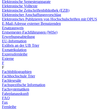
Elektronische Semesterapparate
Elektronische Volltexte
Elektronische Zeitschriftenbibliothek (EZB)
Elektronischer Anschaffungsvorschlag
Elektronisches Publizieren von Hochschulschriften mit OPUS
E-Mail-Adresse externer Benutzenden
Ersatzausweis
Erstsemester-Fachführungen (WiSe)
Erwerbungsabteilung
EU-Information
Exlibris an der UB Trier
Exmatrikulation
Expressfernleihe
Externe
F
F
Fachbibliographien
Fachhochschule Trier
Fachlesesäle
Fachspezifische Information
Fachsystematiken
Fahrplanauskunft
FAQ
Fax
Fernleihe