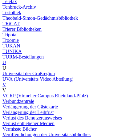
Telefax
Tenbruck-Archiv
Testothek
Theobald-Simon-Gedächtnisbibliothek
TRiCAT
Trierer Bibliotheken
Tripota
Troomie
TUKAN
TUNIKA
TURM-Bestellungen
U
U
Universität der Großregion
UVA (Universitäts Video Abteilung)
V
V
VCRP (Virtueller Campus Rheinland-Pfalz)
Verbundzentrale
Verlängerung der Gästekarte
Verlängerung der Leihfrist
Verlust des Benutzerausweises
Verlust entliehener Medien
Vermisste Bücher
Veröffentlichungen der Universitätsbibliothek