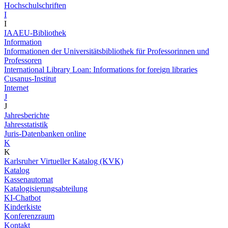
Hochschulschriften
I
I
IAAEU-Bibliothek
Information
Informationen der Universitätsbibliothek für Professorinnen und
Professoren
International Library Loan: Informations for foreign libraries
Cusanus-Institut
Internet
J
J
Jahresberichte
Jahresstatistik
Juris-Datenbanken online
K
K
Karlsruher Virtueller Katalog (KVK)
Katalog
Kassenautomat
Katalogisierungsabteilung
KI-Chatbot
Kinderkiste
Konferenzraum
Kontakt