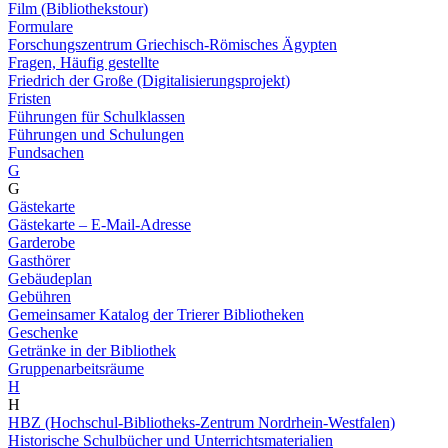
Film (Bibliothekstour)
Formulare
Forschungszentrum Griechisch-Römisches Ägypten
Fragen, Häufig gestellte
Friedrich der Große (Digitalisierungsprojekt)
Fristen
Führungen für Schulklassen
Führungen und Schulungen
Fundsachen
G
G
Gästekarte
Gästekarte – E-Mail-Adresse
Garderobe
Gasthörer
Gebäudeplan
Gebühren
Gemeinsamer Katalog der Trierer Bibliotheken
Geschenke
Getränke in der Bibliothek
Gruppenarbeitsräume
H
H
HBZ (Hochschul-Bibliotheks-Zentrum Nordrhein-Westfalen)
Historische Schulbücher und Unterrichtsmaterialien