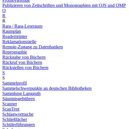
Promovierende
Publizieren von Zeitschriften und Monographien mit OJS und OMP
Q
R
R
Rara / Rara-Leseraum
Raumplan
Readerprinter
Reklamationsstelle
Remote-Zugang zu Datenbanken
Reprographie
Rückgabe von Büchern
Rückruf von Büchern
Rückstellen von Büchern
S
S
Sammelprofil
Sammelschwerpunkte an deutschen Bibliotheken
Sammlung Langguth
Säumnisgebühren
Scanner
ScanTent
Schlagwortsuche
Schließfächer
Schülerführungen