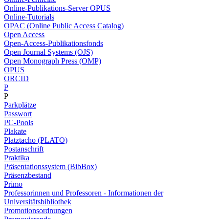
Online-Publikations-Server OPUS
Online-Tutorials
OPAC (Online Public Access Catalog)
Open Access
Open-Access-Publikationsfonds
Open Journal Systems (OJS)
Open Monograph Press (OMP)
OPUS
ORCID
P
P
Parkplätze
Passwort
PC-Pools
Plakate
Platztacho (PLATO)
Postanschrift
Praktika
Präsentationssystem (BibBox)
Präsenzbestand
Primo
Professorinnen und Professoren - Informationen der
Universitätsbibliothek
Promotionsordnungen