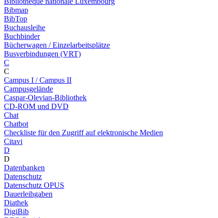
Bibliothèque nationale Luxembourg
Bibmap
BibTop
Buchausleihe
Buchbinder
Bücherwagen / Einzelarbeitsplätze
Busverbindungen (VRT)
C
C
Campus I / Campus II
Campusgelände
Caspar-Olevian-Bibliothek
CD-ROM und DVD
Chat
Chatbot
Checkliste für den Zugriff auf elektronische Medien
Citavi
D
D
Datenbanken
Datenschutz
Datenschutz OPUS
Dauerleihgaben
Diathek
DigiBib