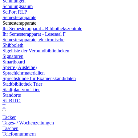
Schulungen
Schulungsraum
SciPort RLP
Semesterapparate
Semesterapparate
Ihr Semesterapparat - Bibliothekszentrale
Ihr Semesterapparat - Lesesaal F
Semesterapparate, elektronische
Shibboleth
Sigelliste der Verbundbibliotheken
Signaturen
Smartboard
Sperre (Ausleihe)
Sprachlehrmaterialien
Sprechstunde für Examenskandidaten
Stadtbibliothek Trier
Stadtplan von Trier
Standorte
SUBITO
T
T
Tacker
Tages- / Wochenzeitungen
Taschen
Telefonnummern