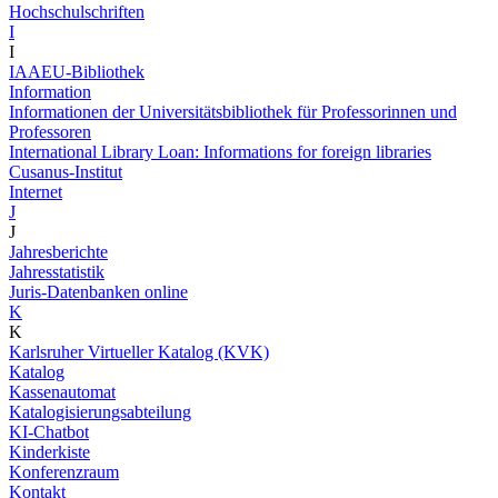
Hochschulschriften
I
I
IAAEU-Bibliothek
Information
Informationen der Universitätsbibliothek für Professorinnen und
Professoren
International Library Loan: Informations for foreign libraries
Cusanus-Institut
Internet
J
J
Jahresberichte
Jahresstatistik
Juris-Datenbanken online
K
K
Karlsruher Virtueller Katalog (KVK)
Katalog
Kassenautomat
Katalogisierungsabteilung
KI-Chatbot
Kinderkiste
Konferenzraum
Kontakt