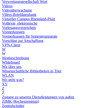
Verwertungsgesellschaft Wort
Videos
Videoüberwachung
Villers-Briefdatenbank
Virtueller Campus Rheinland-Pfalz
Volltexte, elektronische
Vorlesungsverzeichnis
Vormerkungen
Vormerkungen für Semesterapparate
Vorschlag zur Anschaffung
VPN-Client
W
W
Wegbeschreibung
Whiteboard
Wir über uns
Wissenschaftliche Bibliotheken in Trier
WLAN
Wo steht was?
XY
Z
Z
Zugang zu unseren Dienstleistungen von außen
ZIMK (Rechenzentrum)
Zentralschalter