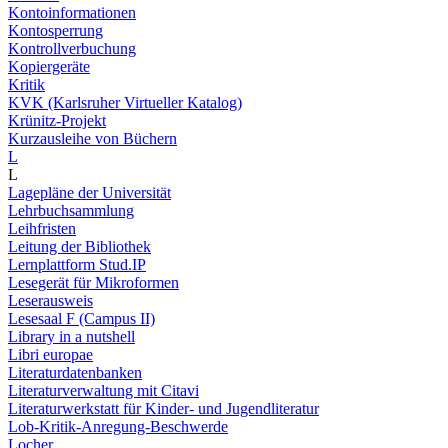
Kontoinformationen
Kontosperrung
Kontrollverbuchung
Kopiergeräte
Kritik
KVK (Karlsruher Virtueller Katalog)
Krünitz-Projekt
Kurzausleihe von Büchern
L
L
Lagepläne der Universität
Lehrbuchsammlung
Leihfristen
Leitung der Bibliothek
Lernplattform Stud.IP
Lesegerät für Mikroformen
Leserausweis
Lesesaal F (Campus II)
Library in a nutshell
Libri europae
Literaturdatenbanken
Literaturverwaltung mit Citavi
Literaturwerkstatt für Kinder- und Jugendliteratur
Lob-Kritik-Anregung-Beschwerde
Locher