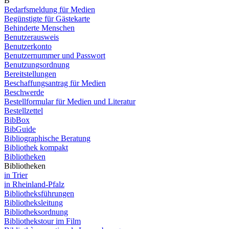
B
Bedarfsmeldung für Medien
Begünstigte für Gästekarte
Behinderte Menschen
Benutzerausweis
Benutzerkonto
Benutzernummer und Passwort
Benutzungsordnung
Bereitstellungen
Beschaffungsantrag für Medien
Beschwerde
Bestellformular für Medien und Literatur
Bestellzettel
BibBox
BibGuide
Bibliographische Beratung
Bibliothek kompakt
Bibliotheken
Bibliotheken
in Trier
in Rheinland-Pfalz
Bibliotheksführungen
Bibliotheksleitung
Bibliotheksordnung
Bibliothekstour im Film