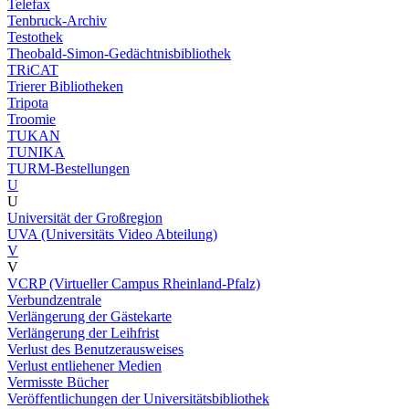
Telefax
Tenbruck-Archiv
Testothek
Theobald-Simon-Gedächtnisbibliothek
TRiCAT
Trierer Bibliotheken
Tripota
Troomie
TUKAN
TUNIKA
TURM-Bestellungen
U
U
Universität der Großregion
UVA (Universitäts Video Abteilung)
V
V
VCRP (Virtueller Campus Rheinland-Pfalz)
Verbundzentrale
Verlängerung der Gästekarte
Verlängerung der Leihfrist
Verlust des Benutzerausweises
Verlust entliehener Medien
Vermisste Bücher
Veröffentlichungen der Universitätsbibliothek