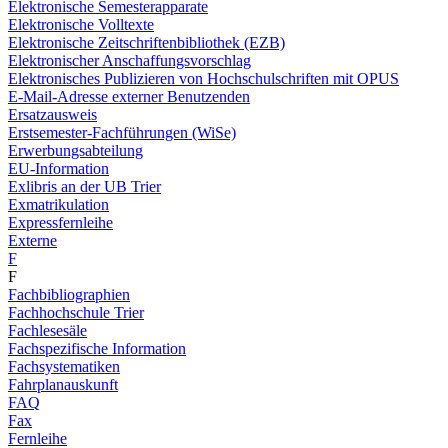
Elektronische Semesterapparate
Elektronische Volltexte
Elektronische Zeitschriftenbibliothek (EZB)
Elektronischer Anschaffungsvorschlag
Elektronisches Publizieren von Hochschulschriften mit OPUS
E-Mail-Adresse externer Benutzenden
Ersatzausweis
Erstsemester-Fachführungen (WiSe)
Erwerbungsabteilung
EU-Information
Exlibris an der UB Trier
Exmatrikulation
Expressfernleihe
Externe
F
F
Fachbibliographien
Fachhochschule Trier
Fachlesesäle
Fachspezifische Information
Fachsystematiken
Fahrplanauskunft
FAQ
Fax
Fernleihe