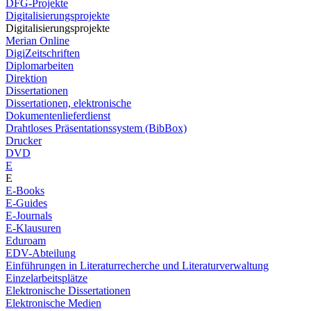
DFG-Projekte
Digitalisierungsprojekte
Digitalisierungsprojekte
Merian Online
DigiZeitschriften
Diplomarbeiten
Direktion
Dissertationen
Dissertationen, elektronische
Dokumentenlieferdienst
Drahtloses Präsentationssystem (BibBox)
Drucker
DVD
E
E
E-Books
E-Guides
E-Journals
E-Klausuren
Eduroam
EDV-Abteilung
Einführungen in Literaturrecherche und Literaturverwaltung
Einzelarbeitsplätze
Elektronische Dissertationen
Elektronische Medien