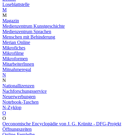
Loseblattstelle
M
M
Magazin
Medienzentrum Kunstgeschichte
Medienzentrum Sprachen
Menschen mit Behinderung
Merian Online
Mikrofiches
Mikrofilme
Mikroformen
MitarbeiterInnen
Mitnahmeregal
N
N
Nationallizenzen
Nachforschungsservice
Neuerwerbungen
Notebook-Taschen
N-Zyklop
O
O
Oeconomische Encyclopädie von J. G. Krünitz - DFG-Projekt
Öffnungszeiten
Online-Fernleihe