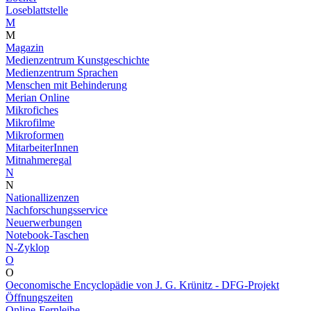
Loseblattstelle
M
M
Magazin
Medienzentrum Kunstgeschichte
Medienzentrum Sprachen
Menschen mit Behinderung
Merian Online
Mikrofiches
Mikrofilme
Mikroformen
MitarbeiterInnen
Mitnahmeregal
N
N
Nationallizenzen
Nachforschungsservice
Neuerwerbungen
Notebook-Taschen
N-Zyklop
O
O
Oeconomische Encyclopädie von J. G. Krünitz - DFG-Projekt
Öffnungszeiten
Online-Fernleihe