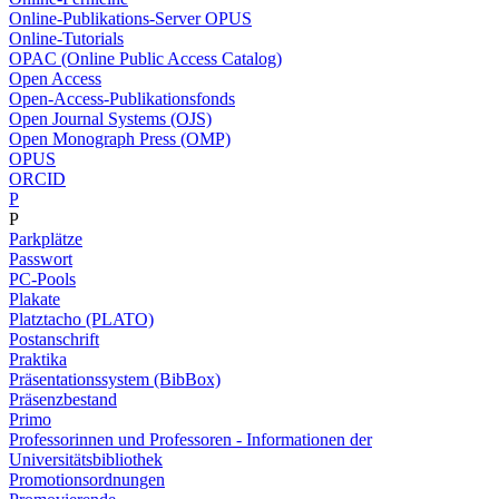
Online-Publikations-Server OPUS
Online-Tutorials
OPAC (Online Public Access Catalog)
Open Access
Open-Access-Publikationsfonds
Open Journal Systems (OJS)
Open Monograph Press (OMP)
OPUS
ORCID
P
P
Parkplätze
Passwort
PC-Pools
Plakate
Platztacho (PLATO)
Postanschrift
Praktika
Präsentationssystem (BibBox)
Präsenzbestand
Primo
Professorinnen und Professoren - Informationen der
Universitätsbibliothek
Promotionsordnungen