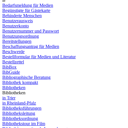
B
Bedarfsmeldung für Medien
Begünstigte für Gästekarte
Behinderte Menschen
Benutzerausweis
Benutzerkonto
Benutzernummer und Passwort
Benutzungsordnung
Bereitstellungen
Beschaffungsantrag für Medien
Beschwerde
Bestellformular für Medien und Literatur
Bestellzettel
BibBox
BibGuide
Bibliographische Beratung
Bibliothek kompakt
Bibliotheken
Bibliotheken
in Trier
in Rheinland-Pfalz
Bibliotheksführungen
Bibliotheksleitung
Bibliotheksordnung
Bibliothekstour im Film