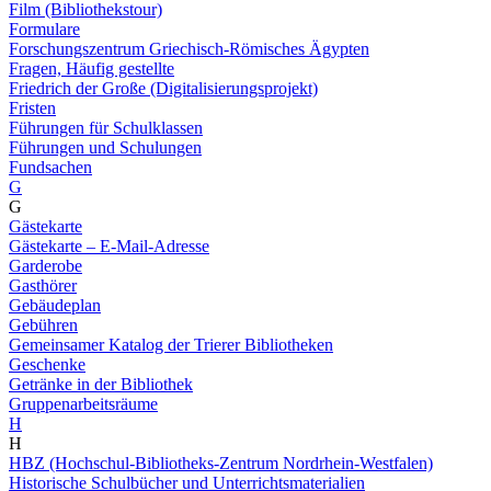
Film (Bibliothekstour)
Formulare
Forschungszentrum Griechisch-Römisches Ägypten
Fragen, Häufig gestellte
Friedrich der Große (Digitalisierungsprojekt)
Fristen
Führungen für Schulklassen
Führungen und Schulungen
Fundsachen
G
G
Gästekarte
Gästekarte – E-Mail-Adresse
Garderobe
Gasthörer
Gebäudeplan
Gebühren
Gemeinsamer Katalog der Trierer Bibliotheken
Geschenke
Getränke in der Bibliothek
Gruppenarbeitsräume
H
H
HBZ (Hochschul-Bibliotheks-Zentrum Nordrhein-Westfalen)
Historische Schulbücher und Unterrichtsmaterialien