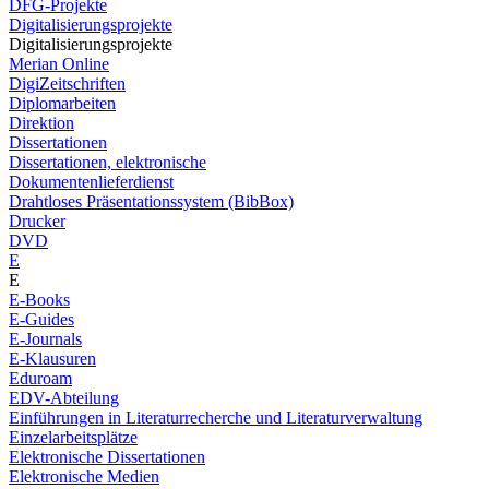
DFG-Projekte
Digitalisierungsprojekte
Digitalisierungsprojekte
Merian Online
DigiZeitschriften
Diplomarbeiten
Direktion
Dissertationen
Dissertationen, elektronische
Dokumentenlieferdienst
Drahtloses Präsentationssystem (BibBox)
Drucker
DVD
E
E
E-Books
E-Guides
E-Journals
E-Klausuren
Eduroam
EDV-Abteilung
Einführungen in Literaturrecherche und Literaturverwaltung
Einzelarbeitsplätze
Elektronische Dissertationen
Elektronische Medien