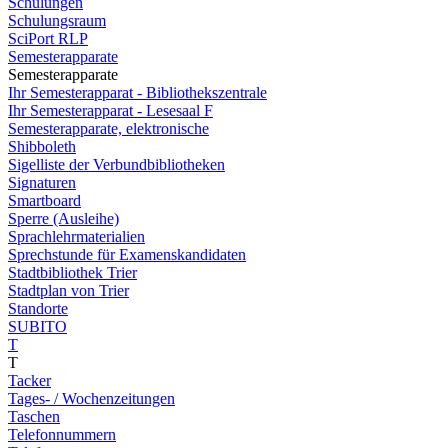
Schulungen
Schulungsraum
SciPort RLP
Semesterapparate
Semesterapparate
Ihr Semesterapparat - Bibliothekszentrale
Ihr Semesterapparat - Lesesaal F
Semesterapparate, elektronische
Shibboleth
Sigelliste der Verbundbibliotheken
Signaturen
Smartboard
Sperre (Ausleihe)
Sprachlehrmaterialien
Sprechstunde für Examenskandidaten
Stadtbibliothek Trier
Stadtplan von Trier
Standorte
SUBITO
T
T
Tacker
Tages- / Wochenzeitungen
Taschen
Telefonnummern