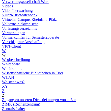
Verwertungsgesellschaft Wort
Videos
Videoüberwachung
Villers-Briefdatenbank
Virtueller Campus Rheinland-Pfalz
Volltexte, elektronische
Vorlesungsverzeichnis
Vormerkungen
Vormerkungen für Semesterapparate
Vorschlag zur Anschaffung
VPN-Client
W
W
Wegbeschreibung
Whiteboard
Wir über uns
Wissenschaftliche Bibliotheken in Trier
WLAN
Wo steht was?
XY
Z
Z
Zugang zu unseren Dienstleistungen von außen
ZIMK (Rechenzentrum)
Zentralschalter