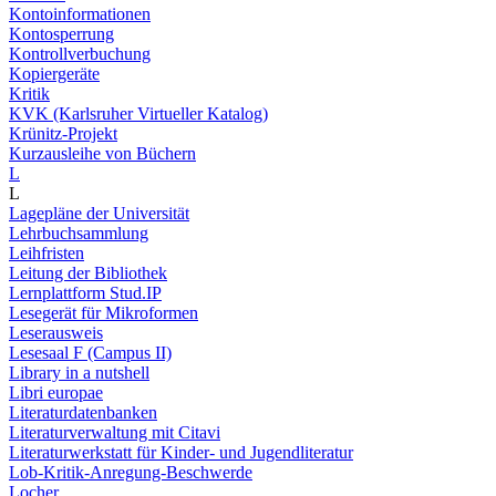
Kontoinformationen
Kontosperrung
Kontrollverbuchung
Kopiergeräte
Kritik
KVK (Karlsruher Virtueller Katalog)
Krünitz-Projekt
Kurzausleihe von Büchern
L
L
Lagepläne der Universität
Lehrbuchsammlung
Leihfristen
Leitung der Bibliothek
Lernplattform Stud.IP
Lesegerät für Mikroformen
Leserausweis
Lesesaal F (Campus II)
Library in a nutshell
Libri europae
Literaturdatenbanken
Literaturverwaltung mit Citavi
Literaturwerkstatt für Kinder- und Jugendliteratur
Lob-Kritik-Anregung-Beschwerde
Locher