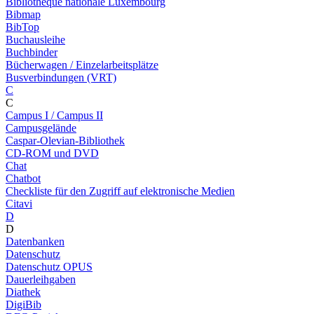
Bibliothèque nationale Luxembourg
Bibmap
BibTop
Buchausleihe
Buchbinder
Bücherwagen / Einzelarbeitsplätze
Busverbindungen (VRT)
C
C
Campus I / Campus II
Campusgelände
Caspar-Olevian-Bibliothek
CD-ROM und DVD
Chat
Chatbot
Checkliste für den Zugriff auf elektronische Medien
Citavi
D
D
Datenbanken
Datenschutz
Datenschutz OPUS
Dauerleihgaben
Diathek
DigiBib