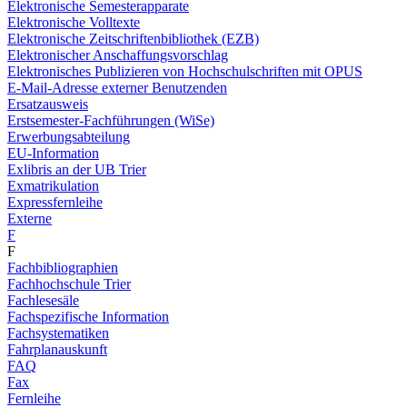
Elektronische Semesterapparate
Elektronische Volltexte
Elektronische Zeitschriftenbibliothek (EZB)
Elektronischer Anschaffungsvorschlag
Elektronisches Publizieren von Hochschulschriften mit OPUS
E-Mail-Adresse externer Benutzenden
Ersatzausweis
Erstsemester-Fachführungen (WiSe)
Erwerbungsabteilung
EU-Information
Exlibris an der UB Trier
Exmatrikulation
Expressfernleihe
Externe
F
F
Fachbibliographien
Fachhochschule Trier
Fachlesesäle
Fachspezifische Information
Fachsystematiken
Fahrplanauskunft
FAQ
Fax
Fernleihe