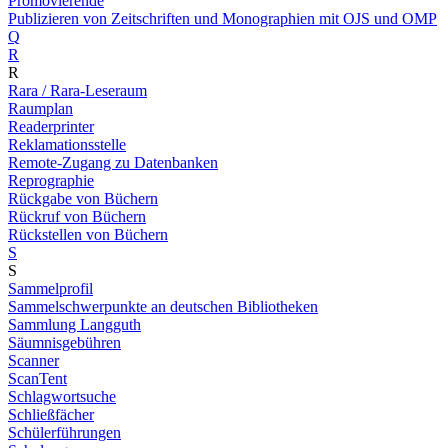
Promovierende
Publizieren von Zeitschriften und Monographien mit OJS und OMP
Q
R
R
Rara / Rara-Leseraum
Raumplan
Readerprinter
Reklamationsstelle
Remote-Zugang zu Datenbanken
Reprographie
Rückgabe von Büchern
Rückruf von Büchern
Rückstellen von Büchern
S
S
Sammelprofil
Sammelschwerpunkte an deutschen Bibliotheken
Sammlung Langguth
Säumnisgebühren
Scanner
ScanTent
Schlagwortsuche
Schließfächer
Schülerführungen