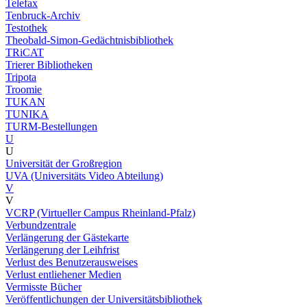
Telefax
Tenbruck-Archiv
Testothek
Theobald-Simon-Gedächtnisbibliothek
TRiCAT
Trierer Bibliotheken
Tripota
Troomie
TUKAN
TUNIKA
TURM-Bestellungen
U
U
Universität der Großregion
UVA (Universitäts Video Abteilung)
V
V
VCRP (Virtueller Campus Rheinland-Pfalz)
Verbundzentrale
Verlängerung der Gästekarte
Verlängerung der Leihfrist
Verlust des Benutzerausweises
Verlust entliehener Medien
Vermisste Bücher
Veröffentlichungen der Universitätsbibliothek