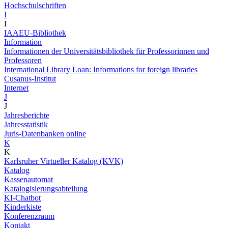
Hochschulschriften
I
I
IAAEU-Bibliothek
Information
Informationen der Universitätsbibliothek für Professorinnen und
Professoren
International Library Loan: Informations for foreign libraries
Cusanus-Institut
Internet
J
J
Jahresberichte
Jahresstatistik
Juris-Datenbanken online
K
K
Karlsruher Virtueller Katalog (KVK)
Katalog
Kassenautomat
Katalogisierungsabteilung
KI-Chatbot
Kinderkiste
Konferenzraum
Kontakt