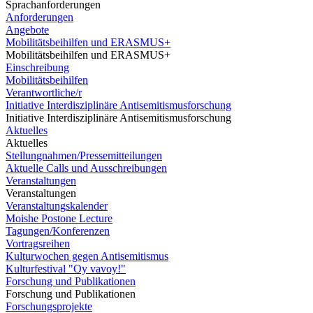
Sprachanforderungen
Anforderungen
Angebote
Mobilitätsbeihilfen und ERASMUS+
Mobilitätsbeihilfen und ERASMUS+
Einschreibung
Mobilitätsbeihilfen
Verantwortliche/r
Initiative Interdisziplinäre Antisemitismusforschung
Initiative Interdisziplinäre Antisemitismusforschung
Aktuelles
Aktuelles
Stellungnahmen/Pressemitteilungen
Aktuelle Calls und Ausschreibungen
Veranstaltungen
Veranstaltungen
Veranstaltungskalender
Moishe Postone Lecture
Tagungen/Konferenzen
Vortragsreihen
Kulturwochen gegen Antisemitismus
Kulturfestival "Oy vavoy!"
Forschung und Publikationen
Forschung und Publikationen
Forschungsprojekte