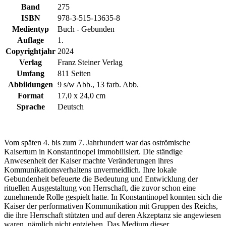
Band
275
ISBN
978-3-515-13635-8
Medientyp
Buch - Gebunden
Auflage
1.
Copyrightjahr
2024
Verlag
Franz Steiner Verlag
Umfang
811 Seiten
Abbildungen
9 s/w Abb., 13 farb. Abb.
Format
17,0 x 24,0 cm
Sprache
Deutsch
Vom späten 4. bis zum 7. Jahrhundert war das oströmische
Kaisertum in Konstantinopel immobilisiert. Die ständige
Anwesenheit der Kaiser machte Veränderungen ihres
Kommunikationsverhaltens unvermeidlich. Ihre lokale
Gebundenheit befeuerte die Bedeutung und Entwicklung der
rituellen Ausgestaltung von Herrschaft, die zuvor schon eine
zunehmende Rolle gespielt hatte. In Konstantinopel konnten sich die
Kaiser der performativen Kommunikation mit Gruppen des Reichs,
die ihre Herrschaft stützten und auf deren Akzeptanz sie angewiesen
waren, nämlich nicht entziehen. Das Medium dieser