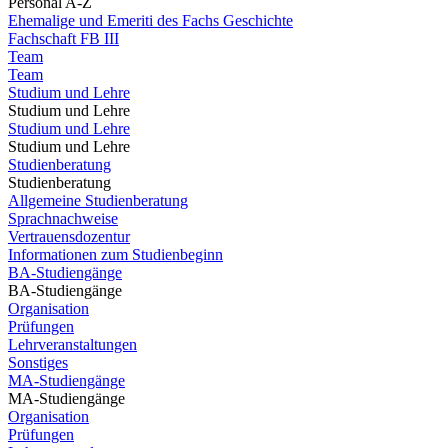
Personal A-Z
Ehemalige und Emeriti des Fachs Geschichte
Fachschaft FB III
Team
Team
Studium und Lehre
Studium und Lehre
Studium und Lehre
Studium und Lehre
Studienberatung
Studienberatung
Allgemeine Studienberatung
Sprachnachweise
Vertrauensdozentur
Informationen zum Studienbeginn
BA-Studiengänge
BA-Studiengänge
Organisation
Prüfungen
Lehrveranstaltungen
Sonstiges
MA-Studiengänge
MA-Studiengänge
Organisation
Prüfungen