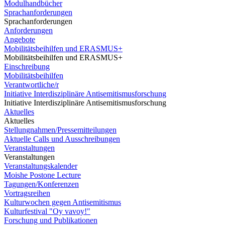
Modulhandbücher
Sprachanforderungen
Sprachanforderungen
Anforderungen
Angebote
Mobilitätsbeihilfen und ERASMUS+
Mobilitätsbeihilfen und ERASMUS+
Einschreibung
Mobilitätsbeihilfen
Verantwortliche/r
Initiative Interdisziplinäre Antisemitismusforschung
Initiative Interdisziplinäre Antisemitismusforschung
Aktuelles
Aktuelles
Stellungnahmen/Pressemitteilungen
Aktuelle Calls und Ausschreibungen
Veranstaltungen
Veranstaltungen
Veranstaltungskalender
Moishe Postone Lecture
Tagungen/Konferenzen
Vortragsreihen
Kulturwochen gegen Antisemitismus
Kulturfestival "Oy vavoy!"
Forschung und Publikationen