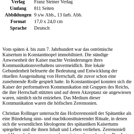
Verlag
Franz Steiner Verlag
Umfang
811 Seiten
Abbildungen
9 s/w Abb., 13 farb. Abb.
Format
17,0 x 24,0 cm
Sprache
Deutsch
Vom späten 4. bis zum 7. Jahrhundert war das oströmische
Kaisertum in Konstantinopel immobilisiert. Die ständige
Anwesenheit der Kaiser machte Veränderungen ihres
Kommunikationsverhaltens unvermeidlich. Ihre lokale
Gebundenheit befeuerte die Bedeutung und Entwicklung der
rituellen Ausgestaltung von Herrschaft, die zuvor schon eine
zunehmende Rolle gespielt hatte. In Konstantinopel konnten sich die
Kaiser der performativen Kommunikation mit Gruppen des Reichs,
die ihre Herrschaft stützten und auf deren Akzeptanz sie angewiesen
waren, nämlich nicht entziehen. Das Medium dieser
Kommunikation waren die höfischen Zeremonien.
Christian Rollinger untersucht das Hofzeremoniell der Spätantike als
eine Bündelung sinn- und machtkonstituierender Rituale, in denen
sich die wesentlichen Ideologeme des spätantiken Kaisertums
spiegelten und die ihnen Inhalt und Leben verliehen. Zeremoniell