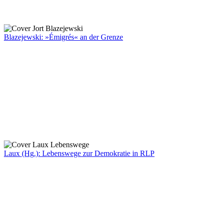
Blazejewski: »Émigrés« an der Grenze
Laux (Hg.): Lebenswege zur Demokratie in RLP