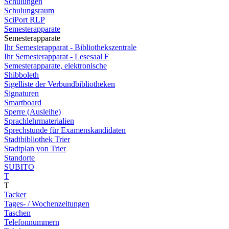
Schulungen
Schulungsraum
SciPort RLP
Semesterapparate
Semesterapparate
Ihr Semesterapparat - Bibliothekszentrale
Ihr Semesterapparat - Lesesaal F
Semesterapparate, elektronische
Shibboleth
Sigelliste der Verbundbibliotheken
Signaturen
Smartboard
Sperre (Ausleihe)
Sprachlehrmaterialien
Sprechstunde für Examenskandidaten
Stadtbibliothek Trier
Stadtplan von Trier
Standorte
SUBITO
T
T
Tacker
Tages- / Wochenzeitungen
Taschen
Telefonnummern