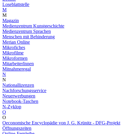
Loseblattstelle
M
M
Magazin
Medienzentrum Kunstgeschichte
Medienzentrum Sprachen
Menschen mit Behinderung
Merian Online
Mikrofiches
Mikrofilme
Mikroformen
MitarbeiterInnen
Mitnahmeregal
N
N
Nationallizenzen
Nachforschungsservice
Neuerwerbungen
Notebook-Taschen
N-Zyklop
O
O
Oeconomische Encyclopädie von J. G. Krünitz - DFG-Projekt
Öffnungszeiten
Online-Fernleihe