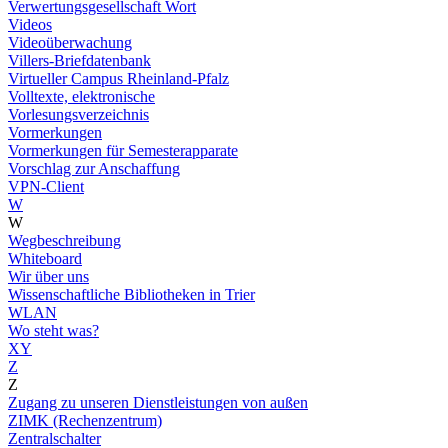
Verwertungsgesellschaft Wort
Videos
Videoüberwachung
Villers-Briefdatenbank
Virtueller Campus Rheinland-Pfalz
Volltexte, elektronische
Vorlesungsverzeichnis
Vormerkungen
Vormerkungen für Semesterapparate
Vorschlag zur Anschaffung
VPN-Client
W
W
Wegbeschreibung
Whiteboard
Wir über uns
Wissenschaftliche Bibliotheken in Trier
WLAN
Wo steht was?
XY
Z
Z
Zugang zu unseren Dienstleistungen von außen
ZIMK (Rechenzentrum)
Zentralschalter