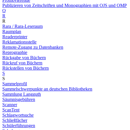
Promovierende
Publizieren von Zeitschriften und Monographien mit OJS und OMP
Q
R
R
Rara / Rara-Leseraum
Raumplan
Readerprinter
Reklamationsstelle
Remote-Zugang zu Datenbanken
Reprographie
Rückgabe von Büchern
Rückruf von Büchern
Rückstellen von Büchern
S
S
Sammelprofil
Sammelschwerpunkte an deutschen Bibliotheken
Sammlung Langguth
Säumnisgebühren
Scanner
ScanTent
Schlagwortsuche
Schließfächer
Schülerführungen