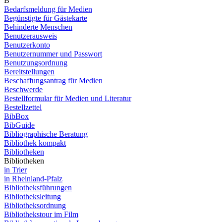
B
Bedarfsmeldung für Medien
Begünstigte für Gästekarte
Behinderte Menschen
Benutzerausweis
Benutzerkonto
Benutzernummer und Passwort
Benutzungsordnung
Bereitstellungen
Beschaffungsantrag für Medien
Beschwerde
Bestellformular für Medien und Literatur
Bestellzettel
BibBox
BibGuide
Bibliographische Beratung
Bibliothek kompakt
Bibliotheken
Bibliotheken
in Trier
in Rheinland-Pfalz
Bibliotheksführungen
Bibliotheksleitung
Bibliotheksordnung
Bibliothekstour im Film