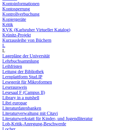
Kontoinformationen
Kontosperrung
Kontrollverbuchung
Kopiergeräte
Kritik
KVK (Karlsruher Virtueller Katalog)
Krünitz-Projekt
Kurzausleihe von Büchern
L
L
Lagepläne der Universität
Lehrbuchsammlung
Leihfristen
Leitung der Bibliothek
Lernplattform Stud.IP
Lesegerät für Mikroformen
Leserausweis
Lesesaal F (Campus II)
Library in a nutshell
Libri europae
Literaturdatenbanken
Literaturverwaltung mit Citavi
Literaturwerkstatt für Kinder- und Jugendliteratur
Lob-Kritik-Anregung-Beschwerde
Locher