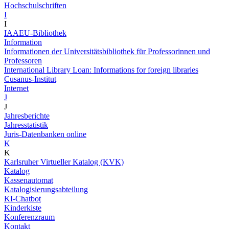
Hochschulschriften
I
I
IAAEU-Bibliothek
Information
Informationen der Universitätsbibliothek für Professorinnen und
Professoren
International Library Loan: Informations for foreign libraries
Cusanus-Institut
Internet
J
J
Jahresberichte
Jahresstatistik
Juris-Datenbanken online
K
K
Karlsruher Virtueller Katalog (KVK)
Katalog
Kassenautomat
Katalogisierungsabteilung
KI-Chatbot
Kinderkiste
Konferenzraum
Kontakt