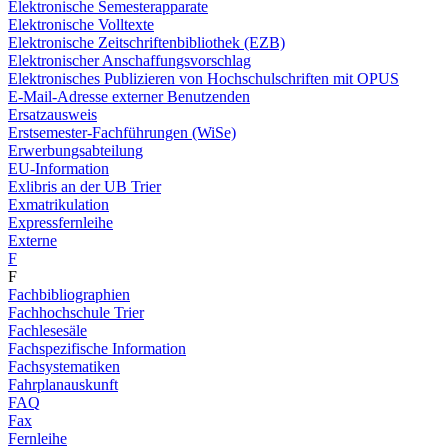
Elektronische Semesterapparate
Elektronische Volltexte
Elektronische Zeitschriftenbibliothek (EZB)
Elektronischer Anschaffungsvorschlag
Elektronisches Publizieren von Hochschulschriften mit OPUS
E-Mail-Adresse externer Benutzenden
Ersatzausweis
Erstsemester-Fachführungen (WiSe)
Erwerbungsabteilung
EU-Information
Exlibris an der UB Trier
Exmatrikulation
Expressfernleihe
Externe
F
F
Fachbibliographien
Fachhochschule Trier
Fachlesesäle
Fachspezifische Information
Fachsystematiken
Fahrplanauskunft
FAQ
Fax
Fernleihe