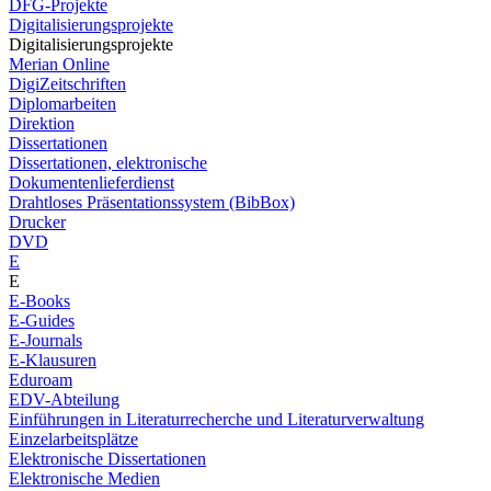
DFG-Projekte
Digitalisierungsprojekte
Digitalisierungsprojekte
Merian Online
DigiZeitschriften
Diplomarbeiten
Direktion
Dissertationen
Dissertationen, elektronische
Dokumentenlieferdienst
Drahtloses Präsentationssystem (BibBox)
Drucker
DVD
E
E
E-Books
E-Guides
E-Journals
E-Klausuren
Eduroam
EDV-Abteilung
Einführungen in Literaturrecherche und Literaturverwaltung
Einzelarbeitsplätze
Elektronische Dissertationen
Elektronische Medien