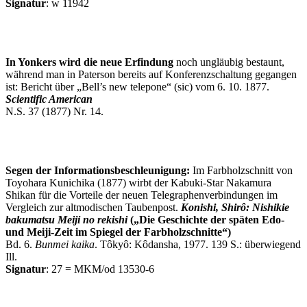
Signatur
: w 11942
In Yonkers wird die neue Erfindung
noch ungläubig bestaunt,
während man in Paterson bereits auf Konferenzschaltung gegangen
ist: Bericht über „Bell’s new telepone“ (sic) vom 6. 10. 1877.
Scientific American
N.S. 37 (1877) Nr. 14.
Segen der Informationsbeschleunigung:
Im Farbholzschnitt von
Toyohara Kunichika (1877) wirbt der Kabuki-Star Nakamura
Shikan für die Vorteile der neuen Telegraphenverbindungen im
Vergleich zur altmodischen Taubenpost.
Konishi, Shirô: Nishikie
bakumatsu Meiji no rekishi
(„Die Geschichte der späten Edo-
und Meiji-Zeit im Spiegel der Farbholzschnitte“)
Bd. 6.
Bunmei kaika
. Tôkyô: Kôdansha, 1977. 139 S.: überwiegend
Ill.
Signatur
: 27 = MKM/od 13530-6