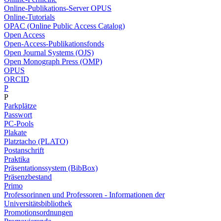
Online-Publikations-Server OPUS
Online-Tutorials
OPAC (Online Public Access Catalog)
Open Access
Open-Access-Publikationsfonds
Open Journal Systems (OJS)
Open Monograph Press (OMP)
OPUS
ORCID
P
P
Parkplätze
Passwort
PC-Pools
Plakate
Platztacho (PLATO)
Postanschrift
Praktika
Präsentationssystem (BibBox)
Präsenzbestand
Primo
Professorinnen und Professoren - Informationen der
Universitätsbibliothek
Promotionsordnungen