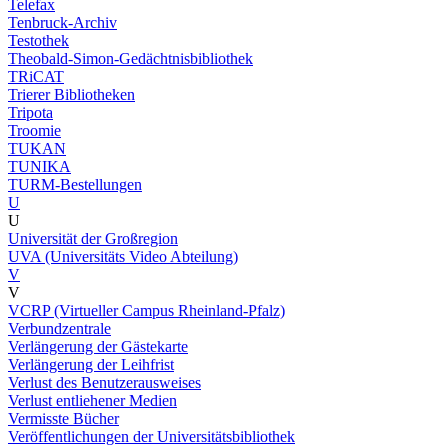
Telefax
Tenbruck-Archiv
Testothek
Theobald-Simon-Gedächtnisbibliothek
TRiCAT
Trierer Bibliotheken
Tripota
Troomie
TUKAN
TUNIKA
TURM-Bestellungen
U
U
Universität der Großregion
UVA (Universitäts Video Abteilung)
V
V
VCRP (Virtueller Campus Rheinland-Pfalz)
Verbundzentrale
Verlängerung der Gästekarte
Verlängerung der Leihfrist
Verlust des Benutzerausweises
Verlust entliehener Medien
Vermisste Bücher
Veröffentlichungen der Universitätsbibliothek