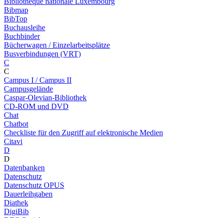
Bibliothèque nationale Luxembourg
Bibmap
BibTop
Buchausleihe
Buchbinder
Bücherwagen / Einzelarbeitsplätze
Busverbindungen (VRT)
C
C
Campus I / Campus II
Campusgelände
Caspar-Olevian-Bibliothek
CD-ROM und DVD
Chat
Chatbot
Checkliste für den Zugriff auf elektronische Medien
Citavi
D
D
Datenbanken
Datenschutz
Datenschutz OPUS
Dauerleihgaben
Diathek
DigiBib