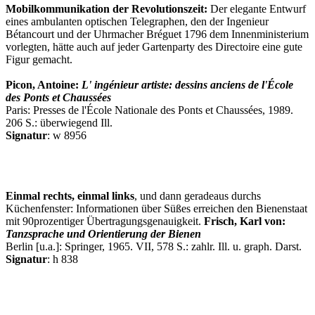
Mobilkommunikation der Revolutionszeit:
Der elegante Entwurf
eines ambulanten optischen Telegraphen, den der Ingenieur
Bétancourt und der Uhrmacher Bréguet 1796 dem Innenministerium
vorlegten, hätte auch auf jeder Gartenparty des Directoire eine gute
Figur gemacht.
Picon, Antoine:
L' ingénieur artiste: dessins anciens de l'École
des Ponts et Chaussées
Paris: Presses de l'École Nationale des Ponts et Chaussées, 1989.
206 S.: überwiegend Ill.
Signatur
: w 8956
Einmal rechts, einmal links
, und dann geradeaus durchs
Küchenfenster: Informationen über Süßes erreichen den Bienenstaat
mit 90prozentiger Übertragungsgenauigkeit.
Frisch, Karl von:
Tanzsprache und Orientierung der Bienen
Berlin [u.a.]: Springer, 1965. VII, 578 S.: zahlr. Ill. u. graph. Darst.
Signatur
: h 838