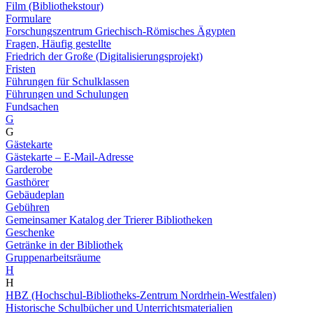
Film (Bibliothekstour)
Formulare
Forschungszentrum Griechisch-Römisches Ägypten
Fragen, Häufig gestellte
Friedrich der Große (Digitalisierungsprojekt)
Fristen
Führungen für Schulklassen
Führungen und Schulungen
Fundsachen
G
G
Gästekarte
Gästekarte – E-Mail-Adresse
Garderobe
Gasthörer
Gebäudeplan
Gebühren
Gemeinsamer Katalog der Trierer Bibliotheken
Geschenke
Getränke in der Bibliothek
Gruppenarbeitsräume
H
H
HBZ (Hochschul-Bibliotheks-Zentrum Nordrhein-Westfalen)
Historische Schulbücher und Unterrichtsmaterialien