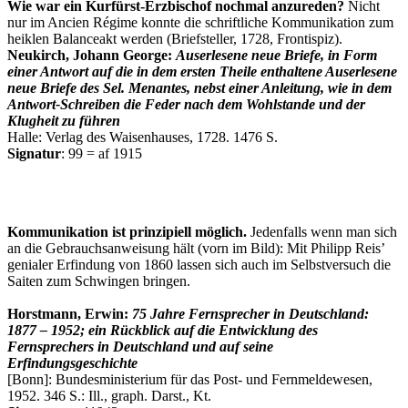
Wie war ein Kurfürst-Erzbischof nochmal anzureden?
Nicht
nur im Ancien Régime konnte die schriftliche Kommunikation zum
heiklen Balanceakt werden (Briefsteller, 1728, Frontispiz).
Neukirch, Johann George:
Auserlesene neue Briefe, in Form
einer Antwort auf die in dem ersten Theile enthaltene Auserlesene
neue Briefe des Sel. Menantes, nebst einer Anleitung, wie in dem
Antwort-Schreiben die Feder nach dem Wohlstande und der
Klugheit zu führen
Halle: Verlag des Waisenhauses, 1728. 1476 S.
Signatur
: 99 = af 1915
Kommunikation ist prinzipiell möglich.
Jedenfalls wenn man sich
an die Gebrauchsanweisung hält (vorn im Bild): Mit Philipp Reis’
genialer Erfindung von 1860 lassen sich auch im Selbstversuch die
Saiten zum Schwingen bringen.
Horstmann, Erwin:
75 Jahre Fernsprecher in Deutschland:
1877 – 1952; ein Rückblick auf die Entwicklung des
Fernsprechers in Deutschland und auf seine
Erfindungsgeschichte
[Bonn]: Bundesministerium für das Post- und Fernmeldewesen,
1952. 346 S.: Ill., graph. Darst., Kt.